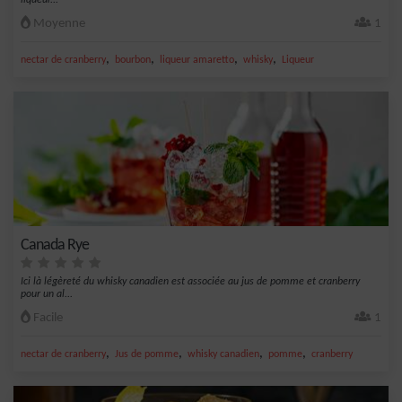
liqueur...
Moyenne
1
,
,
,
,
nectar de cranberry
bourbon
liqueur amaretto
whisky
Liqueur
Canada Rye
Ici là légèreté du whisky canadien est associée au jus de pomme et cranberry
pour un al...
Facile
1
,
,
,
,
nectar de cranberry
Jus de pomme
whisky canadien
pomme
cranberry