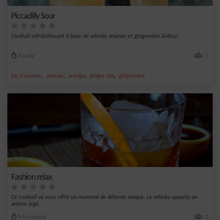
Piccadilly Sour
Cocktail rafraîchissant à base de whisky, ananas et gingembre.&nbsp;
Facile
1
,
,
,
,
jus d'ananas
ananas
orange
ginger ale
gingembre
Fashion relax
Ce cocktail va vous offrir un moment de détente unique. Le whisky apporte un
arôme légè...
Moyenne
1