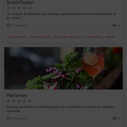
Scotch Passion
Un cocktail rafraîchissant qui mélange harmonieusement le whisky écossais et
les saveur...
Moyenne
1
,
,
,
,
sirop de canne
citron vert frais
nectar de maracujà
scotch whisky
whisky
Five Senses
Savourez un délicieux cocktail composé de Scotch Whisky, Nectar de Cranberry,
Limonade,...
Moyenne
1