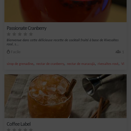
Passionate Cranberry
Bienvenue dans cette délicieuse recette de cocktail fruité à base de Rivesaltes
rosé, s...
Facile
1
,
,
,
,
sirop de grenadine
nectar de cranberry
nectar de maracujà
rivesaltes rosé
Vin
Coffee Label