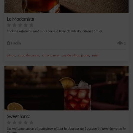
Le Modernista
Cocktail rafraîchissant mais corsé à base de whisky, citron et miel.
Facile
1
,
,
,
,
citron
sirop de canne
citron jaune
jus de citron jaune
miel
Sweet Santa
Un mélange suave et audacieux alliant la douceur du Bourbon à l'amertume de la