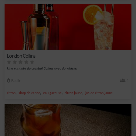
London Collins
Une variante du cocktail Collins avec du whisky.
Facile
1
,
,
,
,
citron
sirop de canne
eau gazeuse
citron jaune
jus de citron jaune