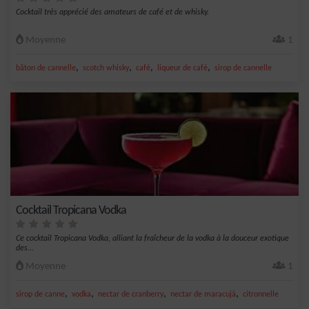
Cocktail très apprécié des amateurs de café et de whisky.
Moyenne
1
,
,
,
,
bâton de cannelle
scotch whisky
café
liqueur de café
sirop de cannelle
Cocktail Tropicana Vodka
Ce cocktail Tropicana Vodka, alliant la fraîcheur de la vodka à la douceur exotique
des...
Moyenne
1
,
,
,
,
sirop de canne
vodka
nectar de cranberry
nectar de maracujà
citronnelle