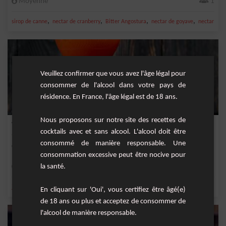
Moyenne
1
,
,
,
,
sirop de canne
nectar de cranberry
Bitter Angostura
nectar de goyave
nectar de c
Veuillez confirmer que vous avez l'âge légal pour
consommer de l'alcool dans votre pays de
résidence. En France, l'âge légal est de 18 ans.
Nous proposons sur notre site des recettes de
Whisky arrangé
cocktails avec et sans alcool. L'alcool doit être
consommé de manière responsable. Une
Cocktail fruité à base de whisky, jus d'ananas et nectar de maracujà.
consommation excessive peut être nocive pour
la santé.
Facile
1
,
,
,
,
jus d'ananas
ananas
nectar de maracujà
scotch whisky
whisky
En cliquant sur 'Oui', vous certifiez être âgé(e)
de 18 ans ou plus et acceptez de consommer de
l'alcool de manière responsable.