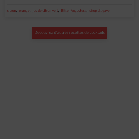
,
,
,
,
citron
orange
jus de citron vert
Bitter Angostura
sirop d'agave
Découvrez d'autres recettes de cocktails