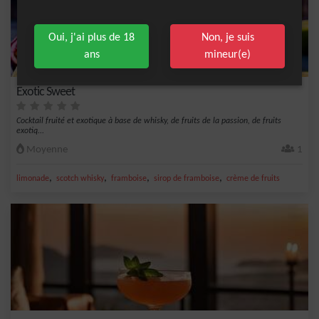
Oui, j'ai plus de 18
Non, je suis
ans
mineur(e)
Exotic Sweet
Cocktail fruité et exotique à base de whisky, de fruits de la passion, de fruits
exotiq...
Moyenne
1
,
,
,
,
limonade
scotch whisky
framboise
sirop de framboise
crème de fruits