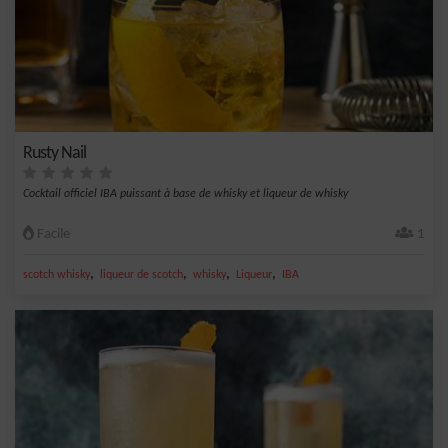
Rusty Nail
Cocktail officiel IBA puissant à base de whisky et liqueur de whisky
Facile
1
,
,
,
,
scotch whisky
liqueur de scotch
whisky
Liqueur
IBA