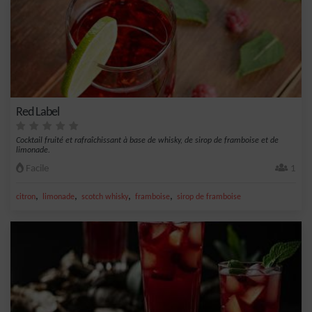
Red Label
Cocktail fruité et rafraîchissant à base de whisky, de sirop de framboise et de
limonade.
Facile
1
,
,
,
,
citron
limonade
scotch whisky
framboise
sirop de framboise