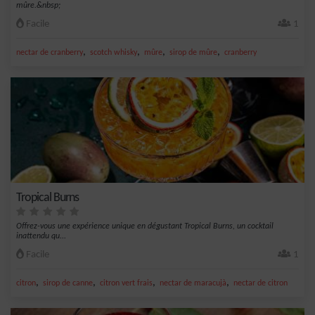
mûre.&nbsp;
Facile
1
,
,
,
,
nectar de cranberry
scotch whisky
mûre
sirop de mûre
cranberry
Tropical Burns
Offrez-vous une expérience unique en dégustant Tropical Burns, un cocktail
inattendu qu...
Facile
1
,
,
,
,
citron
sirop de canne
citron vert frais
nectar de maracujà
nectar de citron