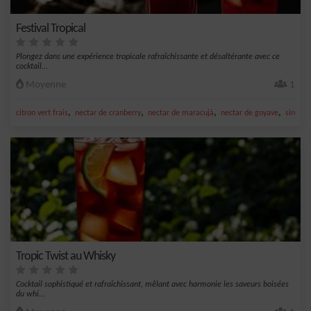
Festival Tropical
Plongez dans une expérience tropicale rafraîchissante et désaltérante avec ce
cocktail...
Moyenne
1
,
,
,
,
citron vert frais
nectar de cranberry
nectar de maracujà
nectar de goyave
sirop d
Tropic Twist au Whisky
Cocktail sophistiqué et rafraîchissant, mêlant avec harmonie les saveurs boisées
du whi...