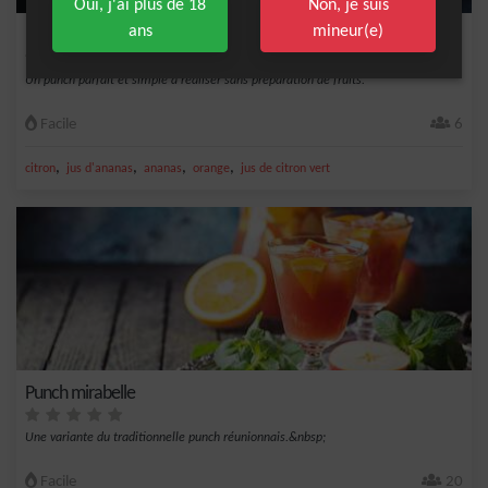
Oui, j'ai plus de 18
Non, je suis
ans
mineur(e)
Punch 1/5
Un punch parfait et simple à réaliser sans préparation de fruits.
Facile
6
,
,
,
,
citron
jus d'ananas
ananas
orange
jus de citron vert
Punch mirabelle
Une variante du traditionnelle punch réunionnais.&nbsp;
Facile
20