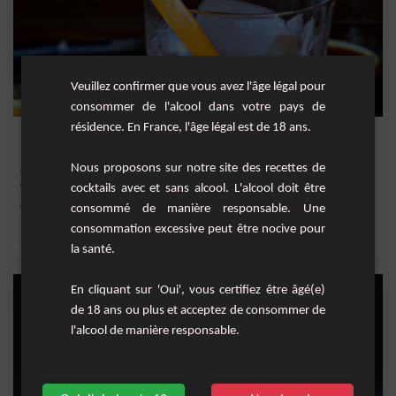
Veuillez confirmer que vous avez l'âge légal pour
consommer de l'alcool dans votre pays de
résidence. En France, l'âge légal est de 18 ans.
Fashion relax
Nous proposons sur notre site des recettes de
Ce cocktail va vous offrir un moment de détente unique. Le whisky apporte un
arôme légè...
cocktails avec et sans alcool. L'alcool doit être
Moyenne
1
consommé de manière responsable. Une
consommation excessive peut être nocive pour
,
,
,
,
citron
orange
jus de citron vert
Bitter Angostura
sirop d'agave
la santé.
En cliquant sur 'Oui', vous certifiez être âgé(e)
de 18 ans ou plus et acceptez de consommer de
l'alcool de manière responsable.