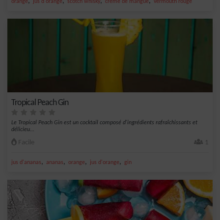
,
,
,
,
orange
jus d'orange
scotch whisky
crème de mangue
vermouth rouge
Tropical Peach Gin
Le Tropical Peach Gin est un cocktail composé d'ingrédients rafraîchissants et
délicieu...
Facile
1
,
,
,
,
jus d'ananas
ananas
orange
jus d'orange
gin