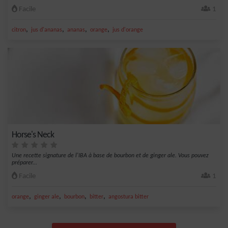
Facile
1
,
,
,
,
citron
jus d'ananas
ananas
orange
jus d'orange
Horse's Neck
Une recette signature de l'IBA à base de bourbon et de ginger ale. Vous pouvez
préparer...
Facile
1
,
,
,
,
orange
ginger ale
bourbon
bitter
angostura bitter