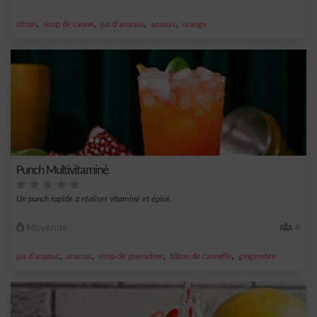
,
,
,
,
citron
sirop de canne
jus d'ananas
ananas
orange
Punch Multivitaminé
Un punch rapide a réaliser vitaminé et épicé.
Moyenne
6
,
,
,
,
jus d'ananas
ananas
sirop de grenadine
bâton de cannelle
gingembre