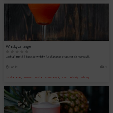
Whisky arrangé
Cocktail fruité à base de whisky, jus d'ananas et nectar de maracujà.
Facile
1
,
,
,
,
jus d'ananas
ananas
nectar de maracujà
scotch whisky
whisky