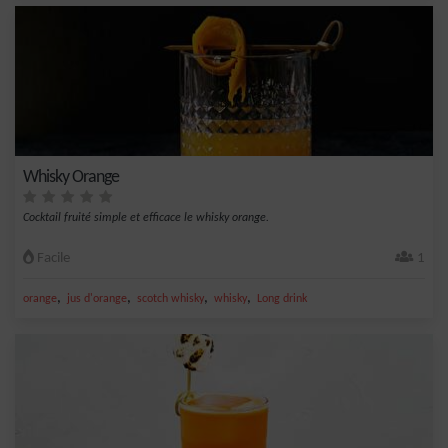
Whisky Orange
Cocktail fruité simple et efficace le whisky orange.
Facile
1
,
,
,
,
orange
jus d'orange
scotch whisky
whisky
Long drink