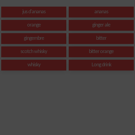
jus d'ananas
ananas
orange
ginger ale
gingembre
bitter
scotch whisky
bitter orange
whisky
Long drink