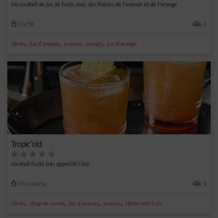
Un cocktail de jus de fruits avec des fraises de l'ananas et de l'orange
Facile
1
,
,
,
,
citron
jus d'ananas
ananas
orange
jus d'orange
Tropic'old
Cocktail fruité très apprécié l'été.
Moyenne
1
,
,
,
,
citron
sirop de canne
jus d'ananas
ananas
citron vert frais