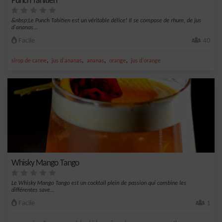
Punch Tahitien
&nbsp;Le Punch Tahitien est un véritable délice! Il se compose de rhum, de jus
d'ananas...
Facile
40
,
,
,
,
sirop de canne
jus d'ananas
ananas
orange
jus d'orange
Whisky Mango Tango
Le Whisky Mango Tango est un cocktail plein de passion qui combine les
différentes save...
Facile
1