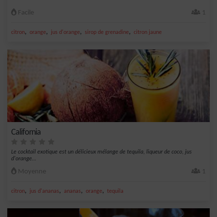
Facile
1
,
,
,
,
citron
orange
jus d'orange
sirop de grenadine
citron jaune
California
Le cocktail exotique est un délicieux mélange de tequila, liqueur de coco, jus
d'orange...
Moyenne
1
,
,
,
,
citron
jus d'ananas
ananas
orange
tequila