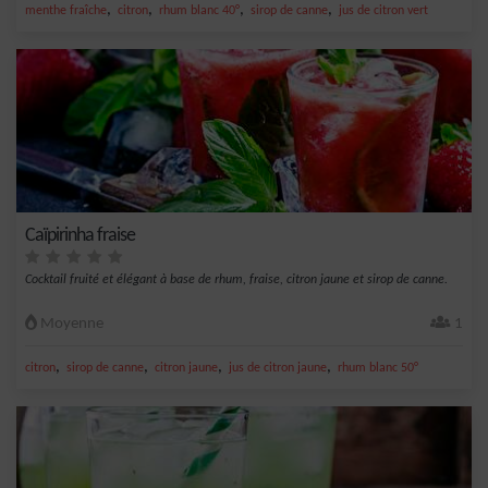
,
,
,
,
menthe fraîche
citron
rhum blanc 40°
sirop de canne
jus de citron vert
Caïpirinha fraise
Cocktail fruité et élégant à base de rhum, fraise, citron jaune et sirop de canne.
Moyenne
1
,
,
,
,
citron
sirop de canne
citron jaune
jus de citron jaune
rhum blanc 50°