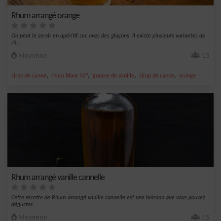
Rhum arrangé orange
On peut le servir en apéritif sec avec des glaçons. Il existe plusieurs variantes de
rh...
Moyenne
15
,
,
,
,
sirop de canne
rhum blanc 55°
gousse de vanille
sirop de canne
orange
Rhum arrangé vanille cannelle
Cette recette de Rhum arrangé vanille cannelle est une boisson que vous pouvez
déguster...
Moyenne
15