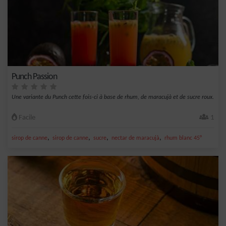
Punch Passion
Une variante du Punch cette fois-ci à base de rhum, de maracujà et de sucre roux.
Facile
1
,
,
,
,
sirop de canne
sirop de canne
sucre
nectar de maracujà
rhum blanc 45°