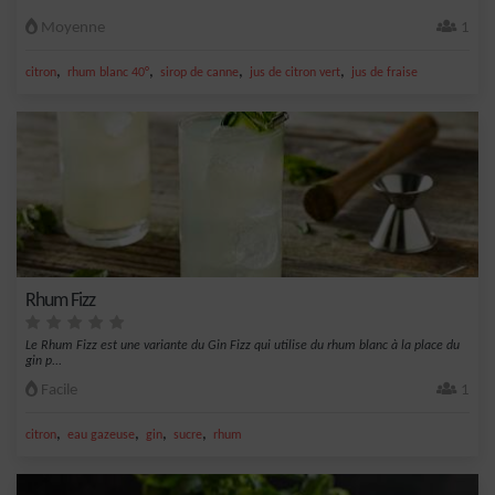
Moyenne
1
,
,
,
,
citron
rhum blanc 40°
sirop de canne
jus de citron vert
jus de fraise
Rhum Fizz
Le Rhum Fizz est une variante du Gin Fizz qui utilise du rhum blanc à la place du
gin p...
Facile
1
,
,
,
,
citron
eau gazeuse
gin
sucre
rhum