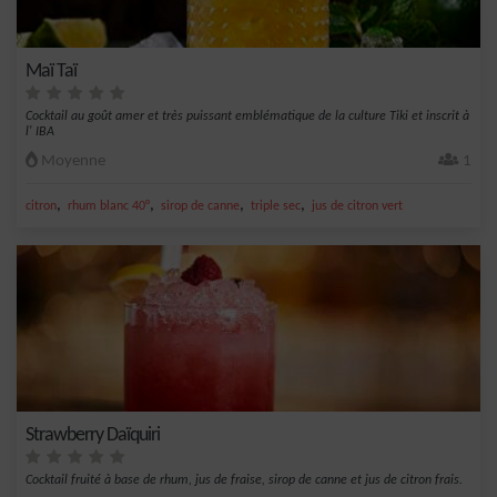
Maï Taï
Cocktail au goût amer et très puissant emblématique de la culture Tiki et inscrit à
l' IBA
Moyenne
1
,
,
,
,
citron
rhum blanc 40°
sirop de canne
triple sec
jus de citron vert
Strawberry Daïquiri
Cocktail fruité à base de rhum, jus de fraise, sirop de canne et jus de citron frais.