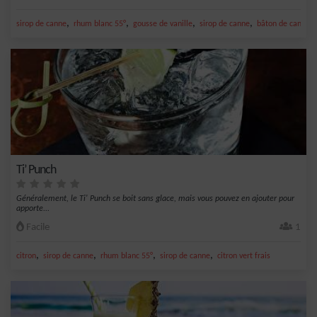
,
,
,
,
sirop de canne
rhum blanc 55°
gousse de vanille
sirop de canne
bâton de cannell
Ti’ Punch
Généralement, le Ti' Punch se boit sans glace, mais vous pouvez en ajouter pour
apporte...
Facile
1
,
,
,
,
citron
sirop de canne
rhum blanc 55°
sirop de canne
citron vert frais