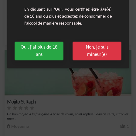
Mojito Cubain
En cliquant sur 'Oui', vous certifiez être âgé(e)
Cocktail fruité à base de rhum blanc, citron vert et jaune, menthe fraîche,
de 18 ans ou plus et acceptez de consommer de
limonade et...
l'alcool de manière responsable.
Moyenne
12
,
,
,
,
menthe fraîche
citron
sirop de canne
citron vert frais
citron jaune
Oui, j'ai plus de 18
Non, je suis
ans
mineur(e)
Mojito St Raph
Un bon mojito à la française à base de rhum, saint raphael, eau de seltz, citron et
men...
Moyenne
1