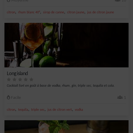
Moyenne
10
,
,
,
,
citron
rhum blanc 40°
sirop de canne
citron jaune
jus de citron jaune
Long island
Cocktail fort en goût à base de vodka, rhum, gin, triple sec, tequila et cola.
Facile
1
,
,
,
,
citron
tequila
triple sec
jus de citron vert
vodka