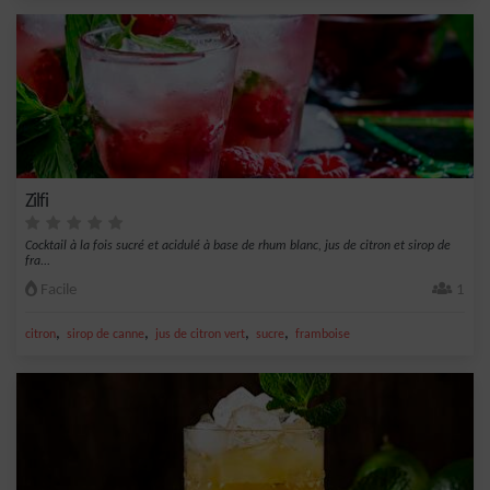
Zilfi
Cocktail à la fois sucré et acidulé à base de rhum blanc, jus de citron et sirop de
fra...
Facile
1
,
,
,
,
citron
sirop de canne
jus de citron vert
sucre
framboise