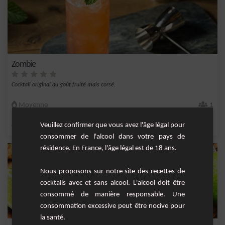
Zombie
Cocktail original au goût fruité mais corsé.
Moyenne
1
Veuillez confirmer que vous avez l'âge légal pour
,
,
,
,
citron
rhum blanc 40°
sirop de canne
jus d'ananas
jus de citron vert
consommer de l'alcool dans votre pays de
résidence. En France, l'âge légal est de 18 ans.
Nous proposons sur notre site des recettes de
cocktails avec et sans alcool. L'alcool doit être
consommé de manière responsable. Une
consommation excessive peut être nocive pour
la santé.