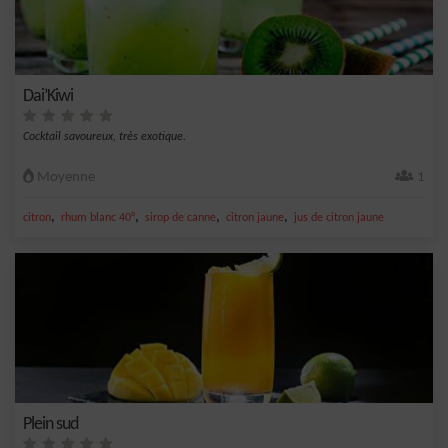
Dai’Kiwi
Cocktail savoureux, très exotique.
Moyenne
1
,
,
,
,
citron
rhum blanc 40°
sirop de canne
citron jaune
jus de citron jaune
Plein sud