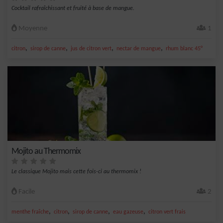
Cocktail rafraîchissant et fruité à base de mangue.
Moyenne
1
,
,
,
,
citron
sirop de canne
jus de citron vert
nectar de mangue
rhum blanc 45°
Mojito au Thermomix
Le classique Mojito mais cette fois-ci au thermomix !
Facile
2
,
,
,
,
menthe fraîche
citron
sirop de canne
eau gazeuse
citron vert frais