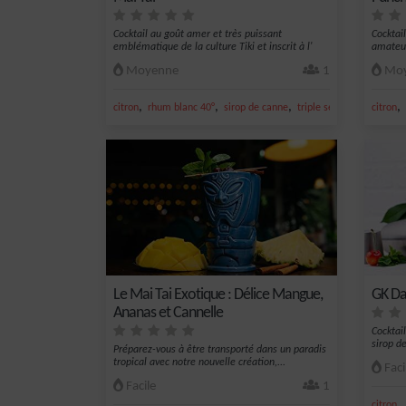
Cocktail au goût amer et très puissant
Cocktail
emblématique de la culture Tiki et inscrit à l'
amateur
IBA
Moyenne
1
Moy
,
,
,
,
,
citron
rhum blanc 40°
sirop de canne
triple sec
jus de citron 
citron
Le Mai Tai Exotique : Délice Mangue,
GK Dai
Ananas et Cannelle
Cocktai
sirop de
Préparez-vous à être transporté dans un paradis
tropical avec notre nouvelle création,...
Faci
Facile
1
,
citron