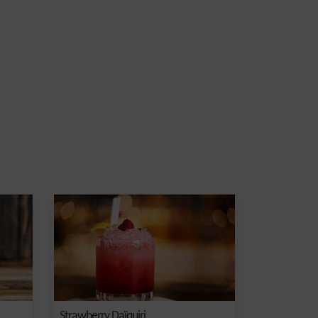
Strawberry Daïquiri