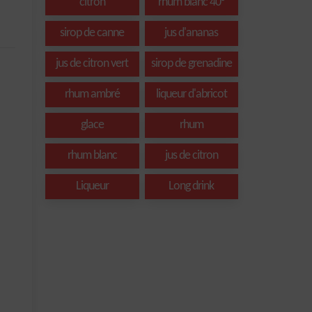
citron
rhum blanc 40°
sirop de canne
jus d'ananas
jus de citron vert
sirop de grenadine
rhum ambré
liqueur d'abricot
glace
rhum
rhum blanc
jus de citron
Liqueur
Long drink