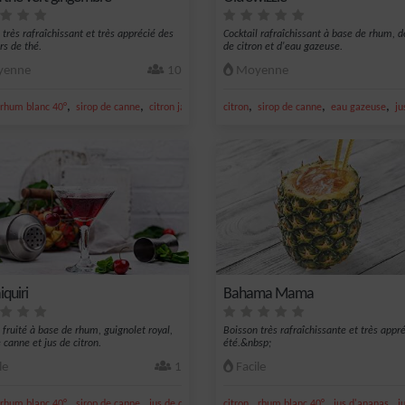
 très rafraîchissant et très apprécié des
Cocktail rafraîchissant à base de rhum, de
s de thé.
de citron et d'eau gazeuse.
enne
10
Moyenne
,
,
,
,
,
,
vert
rhum blanc 40°
sirop de canne
citron jaune
jus de citron jaune
citron
sirop de canne
eau gazeuse
ju
quiri
Bahama Mama
l fruité à base de rhum, guignolet royal,
Boisson très rafraîchissante et très appr
 canne et jus de citron.
été.&nbsp;
le
1
Facile
,
,
,
,
,
,
rhum blanc 40°
sirop de canne
jus de citron vert
citron
cerise
rhum blanc 40°
jus d'ananas
j