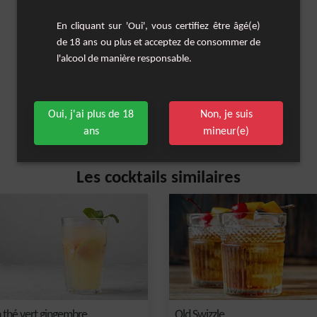
En cliquant sur 'Oui', vous certifiez être âgé(e)
de 18 ans ou plus et acceptez de consommer de
l'alcool de manière responsable.
Oui, j'ai plus de 18
Non, je suis
ans
mineur(e)
Les cocktails similaires
 thé vert gingembre
Old Swizzle