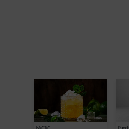
Maï Taï
Punch