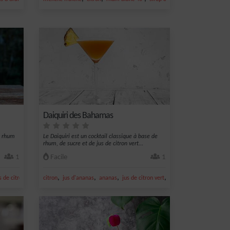
Daiquiri des Bahamas
de rhum
Le Daiquiri est un cocktail classique à base de
rhum, de sucre et de jus de citron vert...
1
Facile
1
,
,
,
,
,
s de citron jaune
citron
curaçao bleu
jus d'ananas
ananas
jus de citron vert
noix de coco