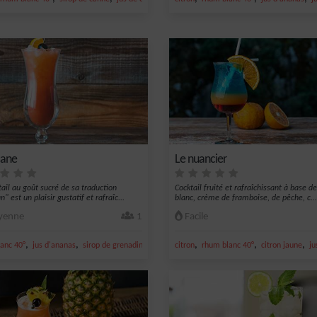
cane
Le nuancier
tail au goût sucré de sa traduction
Cocktail fruité et rafraîchissant à base 
" est un plaisir gustatif et rafraîc...
blanc, crème de framboise, de pêche, c...
enne
1
Facile
,
,
,
,
,
,
,
anc 40°
jus d'ananas
sirop de grenadine
rhum ambré
citron
rhum blanc 40°
nectar de maracujà
citron jaune
ju