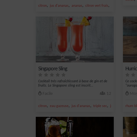
,
,
,
,
citron
jus d'ananas
ananas
citron vert frais
jus de citron vert
Singapore Sling
Hurri
Cocktail très rafraîchissant à base de gin et de
Ce cock
fruits. Le Singapore sling est inscrit...
"ouragan
Facile
12
Moy
,
,
,
,
citron
eau gazeuse
jus d'ananas
triple sec
jus de citron vert
rhum bl