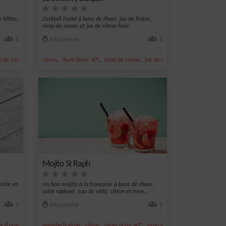
 bitter,
Cocktail fruité à base de rhum, jus de fraise,
sirop de canne et jus de citron frais.
1
Moyenne
1
,
,
,
,
,
s de citron vert
citron jaune
citron
rhum blanc 40°
sirop de canne
jus de citron vert
jus de fraise
Mojito St Raph
éciée en
Un bon mojito à la française à base de rhum,
saint raphael, eau de seltz, citron et men...
1
Moyenne
1
,
,
,
,
,
us d'orange
sirop de grenadine
menthe fraîche
citron
rhum blanc 40°
sirop de canne
jus de citron ve