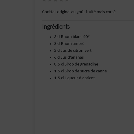
Cocktail original au goût fruité mais corsé.
Ingrédients
3 cl Rhum blanc 40°
3 cl Rhum ambré
2 cl Jus de citron vert
6 cl Jus d'ananas
0.5 cl Sirop de grenadine
1.5 cl Sirop de sucre de canne
1.5 cl Liqueur d'abricot