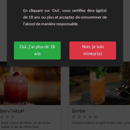
En cliquant sur 'Oui', vous certifiez être âgé(e)
de 18 ans ou plus et acceptez de consommer de
l'alcool de manière responsable.
Oui, j'ai plus de 18
Non, je suis
Les cocktails similaires
ans
mineur(e)
berry Daïquiri
Zombie
 fruité à base de rhum, jus de fraise,
Cocktail original au goût fruité mais cors
 canne et jus de citron frais.