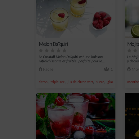
Melon Daïquiri
Mojit
Le Cocktail Melon Daïquiri est une boisson
Le Moji
rafraîchissante et fruitée, parfaite pour le...
y découv
Facile
1
Moy
,
,
,
,
citron
triple sec
jus de citron vert
sucre
glace
menthe 