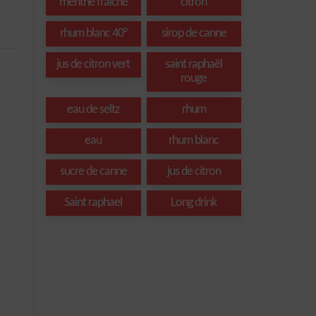
menthe fraîche
citron
rhum blanc 40°
sirop de canne
jus de citron vert
saint raphaël
rouge
eau de seltz
rhum
eau
rhum blanc
sucre de canne
jus de citron
Saint raphael
Long drink