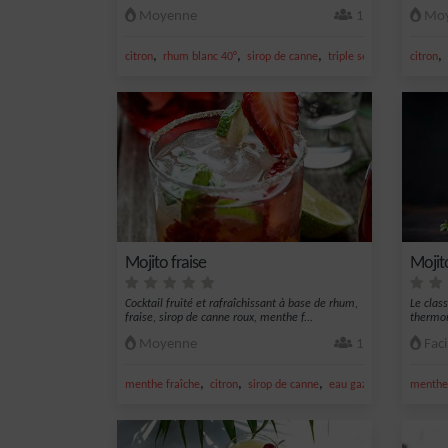
IBA
Moyenne
1
Moy
,
,
,
,
,
citron
rhum blanc 40°
sirop de canne
triple sec
jus de citron 
citron
Mojito fraise
Mojit
Cocktail fruité et rafraîchissant à base de rhum,
Le clas
fraise, sirop de canne roux, menthe f...
thermo
Moyenne
1
Faci
,
,
,
,
menthe fraîche
citron
sirop de canne
eau gazeuse
sirop de 
menthe 