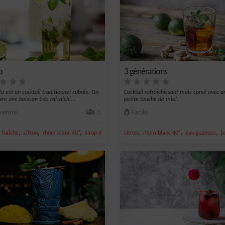
o
3 générations
to est un cocktail traditionnel cubain. On
Cocktail rafraîchissant mais corsé avec u
re une boisson très rafraîchi...
petite touche de miel.
enne
1
Facile
,
,
,
,
,
,
,
fraîche
citron
rhum blanc 40°
sirop de canne
citron
eau gazeuse
rhum blanc 40°
eau gazeuse
j