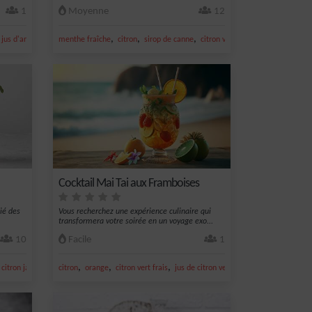
1
Moyenne
12
,
,
,
,
,
,
jus d'ananas
jus de citron vert
menthe fraîche
citron
sirop de canne
citron vert frais
citron jaune
Cocktail Mai Tai aux Framboises
cié des
Vous recherchez une expérience culinaire qui
transformera votre soirée en un voyage exo...
10
Facile
1
,
,
,
,
,
,
citron jaune
jus de citron jaune
citron
orange
citron vert frais
jus de citron vert
jus d'orange