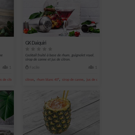
GK Daiquiri
ne
Cocktail fruité à base de rhum, guignolet royal,
sirop de canne et jus de citron.
1
Facile
1
,
,
,
,
,
us de citron vert
rhum ambré
citron
rhum blanc 40°
sirop de canne
jus de citron vert
cerise