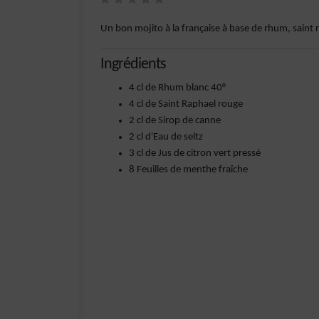
Un bon mojito à la française à base de rhum, saint r
Ingrédients
4 cl de Rhum blanc 40°
4 cl de Saint Raphael rouge
2 cl de Sirop de canne
2 cl d'Eau de seltz
3 cl de Jus de citron vert pressé
8 Feuilles de menthe fraîche