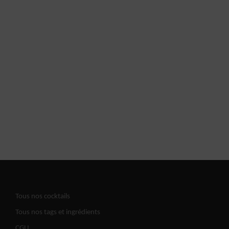
Tous nos cocktails
Tous nos tags et ingrédients
CGU