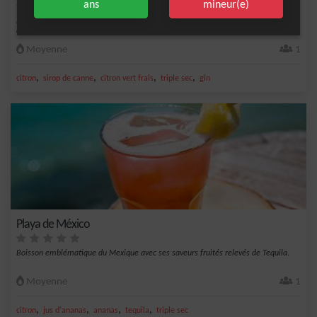
ans
mineur(e)
Le cocktail à base de gin est un petit verre plein d'arômes et de saveurs
complémentair...
Moyenne
1
,
,
,
,
citron
sirop de canne
citron vert frais
triple sec
gin
Playa de México
Boisson emblématique du Mexique avec ses saveurs fruités relevés de Tequila.
Moyenne
1
,
,
,
,
citron
jus d'ananas
ananas
tequila
triple sec