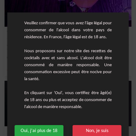
Veuillez confirmer que vous avez l'âge légal pour
consommer de l'alcool dans votre pays de
Violette
résidence. En France, l'âge légal est de 18 ans.
Cocktail fruité aux couleurs magnifiques à base de vodka, de triple sec, de sirop de
vi...
Nous proposons sur notre site des recettes de
Facile
cocktails avec et sans alcool. L'alcool doit être
1
consommé de manière responsable. Une
,
,
,
,
citron
triple sec
vodka
citron jaune
jus de citron jaune
consommation excessive peut être nocive pour
la santé.
En cliquant sur 'Oui', vous certifiez être âgé(e)
de 18 ans ou plus et acceptez de consommer de
l'alcool de manière responsable.
Oui, j'ai plus de 18
Non, je suis
Scrambled Gin