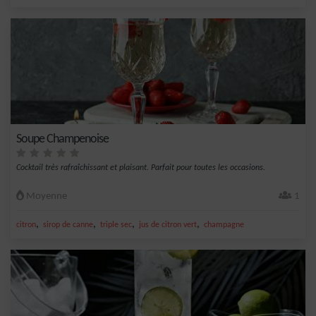
Soupe Champenoise
Cocktail très rafraîchissant et plaisant. Parfait pour toutes les occasions.
Moyenne
1
,
,
,
,
citron
sirop de canne
triple sec
jus de citron vert
champagne