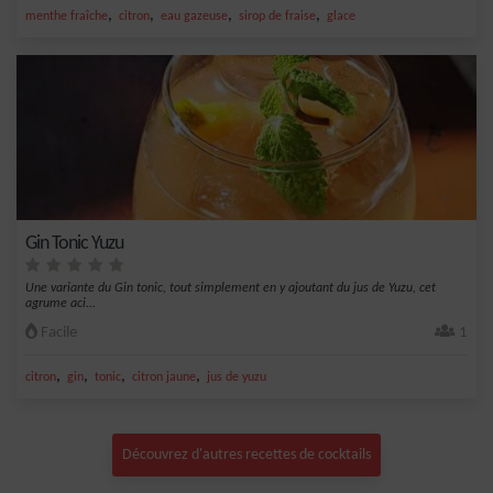
,
,
,
,
menthe fraîche
citron
eau gazeuse
sirop de fraise
glace
Gin Tonic Yuzu
Une variante du Gin tonic, tout simplement en y ajoutant du jus de Yuzu, cet
agrume aci...
Facile
1
,
,
,
,
citron
gin
tonic
citron jaune
jus de yuzu
Découvrez d'autres recettes de cocktails