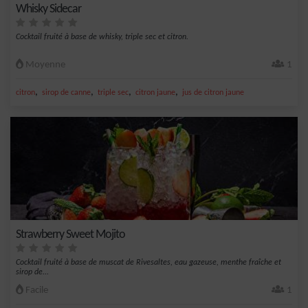
Whisky Sidecar
Cocktail fruité à base de whisky, triple sec et citron.
Moyenne
1
,
,
,
,
citron
sirop de canne
triple sec
citron jaune
jus de citron jaune
Strawberry Sweet Mojito
Cocktail fruité à base de muscat de Rivesaltes, eau gazeuse, menthe fraîche et
sirop de...
Facile
1