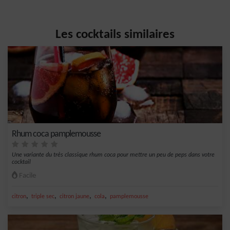
Les cocktails similaires
Rhum coca pamplemousse
Une variante du très classique rhum coca pour mettre un peu de peps dans votre
cocktail
Facile
,
,
,
,
citron
triple sec
citron jaune
cola
pamplemousse