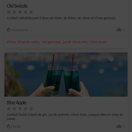
Old Swizzle
Cocktail rafraîchissant à base de rhum, de bitter, de citron et d'eau gazeuse.
Moyenne
1
,
,
,
,
citron
sirop de canne
eau gazeuse
jus de citron vert
citron jaune
Blue Apple
Cocktail fruité à base de gin, jus de pomme, citron frais, curaçao bleu et sirop de
canne.
Facile
1