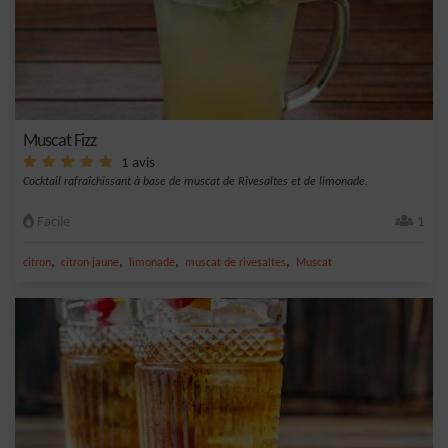
Muscat Fizz
1 avis
Cocktail rafraîchissant à base de muscat de Rivesaltes et de limonade.
Facile
1
,
,
,
,
citron
citron jaune
limonade
muscat de rivesaltes
Muscat