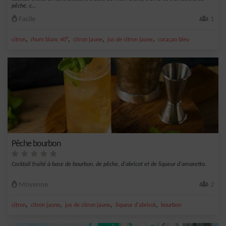
pêche, c...
Facile
1
,
,
,
,
citron
rhum blanc 40°
citron jaune
jus de citron jaune
curaçao bleu
Pêche bourbon
Cocktail fruité à base de bourbon, de pêche, d'abricot et de liqueur d'amaretto.
Moyenne
2
,
,
,
,
citron
citron jaune
jus de citron jaune
liqueur d'abricot
bourbon