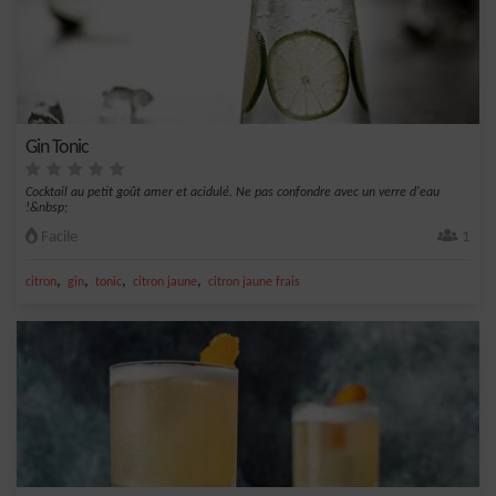
Gin Tonic
Cocktail au petit goût amer et acidulé. Ne pas confondre avec un verre d'eau
!&nbsp;
Facile
1
,
,
,
,
citron
gin
tonic
citron jaune
citron jaune frais