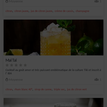
Moyenne
1
,
,
,
,
citron
citron jaune
jus de citron jaune
crème de cassis
champagne
Maï Taï
Cocktail au goût amer et très puissant emblématique de la culture Tiki et inscrit à
l' IBA
Moyenne
1
,
,
,
,
citron
rhum blanc 40°
sirop de canne
triple sec
jus de citron vert