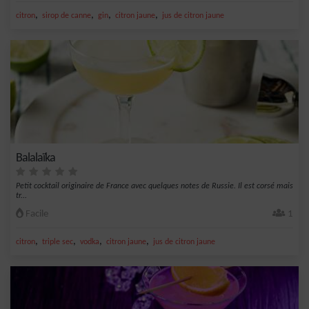
,
,
,
,
citron
sirop de canne
gin
citron jaune
jus de citron jaune
Balalaïka
Petit cocktail originaire de France avec quelques notes de Russie. Il est corsé mais
tr...
Facile
1
,
,
,
,
citron
triple sec
vodka
citron jaune
jus de citron jaune