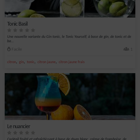
Tonic Basil
Une nouvelle variante du Gin tonic, le Tonic Yourself, à base de gin, de tonic et de
ba...
Facile
1
,
,
,
,
citron
gin
tonic
citron jaune
citron jaune frais
Le nuancier
Cocktail fruité et rafraîchissant à base de rhum blanc, crème de framboise, de