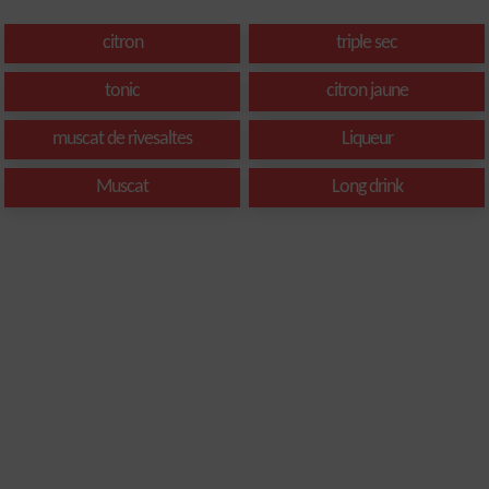
citron
triple sec
tonic
citron jaune
muscat de rivesaltes
Liqueur
Muscat
Long drink