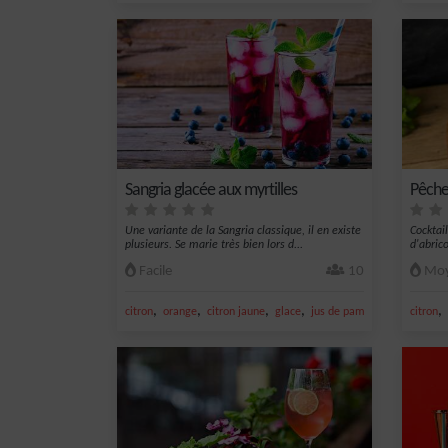
Sangria glacée aux myrtilles
Pêche
Une variante de la Sangria classique, il en existe
Cocktai
plusieurs. Se marie très bien lors d...
d'abric
Facile
10
Moy
,
,
,
,
,
citron
orange
citron jaune
glace
jus de pamplemousse
citron