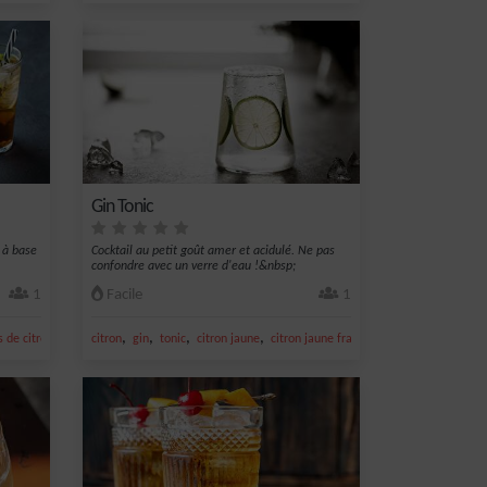
Gin Tonic
e à base
Cocktail au petit goût amer et acidulé. Ne pas
confondre avec un verre d'eau !&nbsp;
1
Facile
1
,
,
,
,
,
s de citron jaune
citron
cola
gin
tonic
citron jaune
citron jaune frais