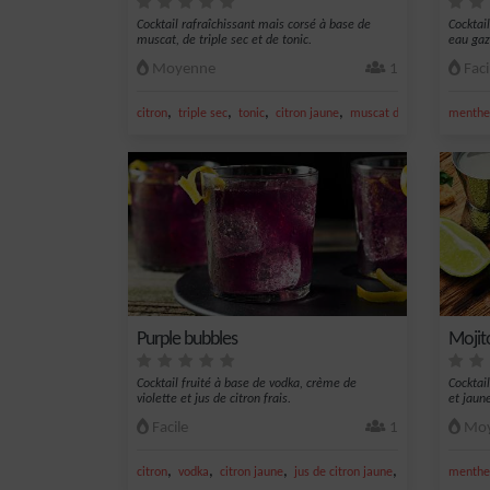
Cocktail rafraîchissant mais corsé à base de
Cocktai
muscat, de triple sec et de tonic.
eau gaz
Moyenne
1
Faci
,
,
,
,
citron
triple sec
tonic
citron jaune
muscat de rivesaltes
menthe 
Purple bubbles
Mojit
Cocktail fruité à base de vodka, crème de
Cocktail
violette et jus de citron frais.
et jaun
Facile
1
Moy
,
,
,
,
citron
vodka
citron jaune
jus de citron jaune
limonade
menthe 