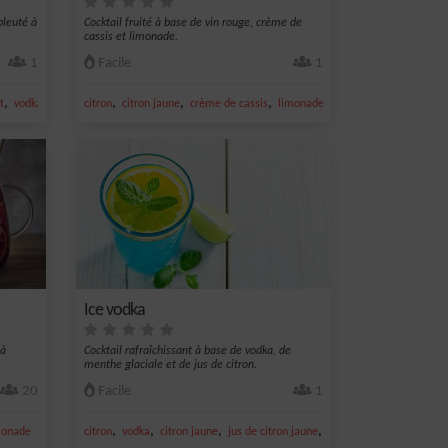
bleuté à
Cocktail fruité à base de vin rouge, crème de
cassis et limonade.
1
Facile
1
,
,
,
,
,
,
t
vodka
citron jaune
citron
citron jaune
crème de cassis
limonade
vin rouge
Ice vodka
 à
Cocktail rafraîchissant à base de vodka, de
menthe glaciale et de jus de citron.
20
Facile
1
,
,
,
,
monade
citron
vodka
citron jaune
jus de citron jaune
limonade