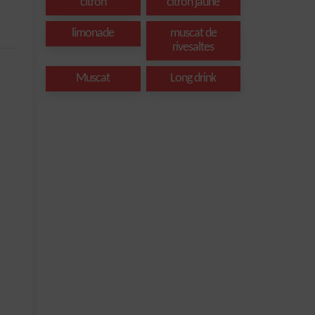
citron
citron jaune
limonade
muscat de
rivesaltes
Muscat
Long drink