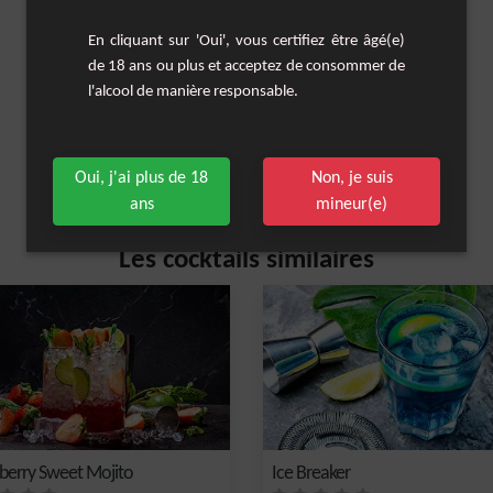
En cliquant sur 'Oui', vous certifiez être âgé(e)
de 18 ans ou plus et acceptez de consommer de
l'alcool de manière responsable.
Oui, j'ai plus de 18
Non, je suis
ans
mineur(e)
Les cocktails similaires
berry Sweet Mojito
Ice Breaker