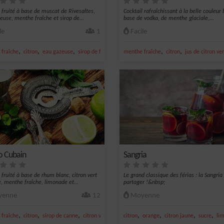
l fruité à base de muscat de Rivesaltes,
Cocktail rafraîchissant à la belle couleur 
euse, menthe fraîche et sirop de...
base de vodka, de menthe glaciale,...
le
1
Facile
,
,
,
,
,
,
fraîche
citron
eau gazeuse
sirop de fraise
glace
menthe fraîche
citron
jus de citron ver
o Cubain
Sangria
 fruité à base de rhum blanc, citron vert
Le grand classique des férias : la Sangria
e, menthe fraîche, limonade et...
partager !&nbsp;
enne
12
Moyenne
,
,
,
,
,
,
,
,
fraîche
citron
sirop de canne
citron vert frais
citron
citron jaune
orange
citron jaune
sucre
li