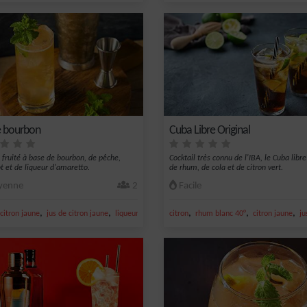
 bourbon
Cuba Libre Original
l fruité à base de bourbon, de pêche,
Cocktail très connu de l'IBA, le Cuba libr
ot et de liqueur d'amaretto.
de rhum, de cola et de citron vert.
enne
2
Facile
,
,
,
,
,
,
citron jaune
jus de citron jaune
liqueur d'abricot
citron
bourbon
rhum blanc 40°
citron jaune
ju