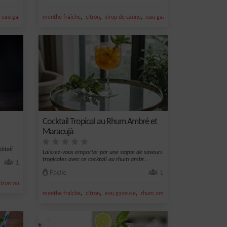
,
,
,
,
,
,
eau gazeuse
citron vert frais
menthe fraîche
citron
sirop de canne
eau gazeuse
citron vert frais
Cocktail Tropical au Rhum Ambré et
Maracujà
cktail
Laissez-vous emporter par une vague de saveurs
tropicales avec ce cocktail au rhum ambr...
1
Facile
1
,
itron vert frais
jus de citron vert
,
,
,
,
menthe fraîche
citron
eau gazeuse
rhum ambré
sucre