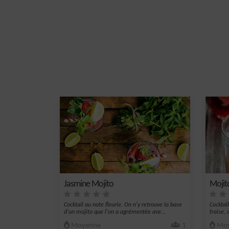
Jasmine Mojito
Mojito
Cocktail au note fleurie. On n'y retrouve la base
Cocktai
d'un mojito que l'on a agrémentée ave...
fraise, 
Moyenne
1
Moy