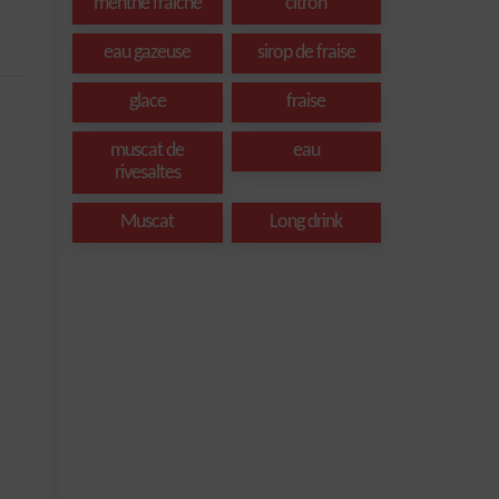
menthe fraîche
citron
eau gazeuse
sirop de fraise
glace
fraise
muscat de
eau
rivesaltes
Muscat
Long drink