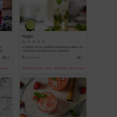
Mojito
et
Le Mojito est un cocktail traditionnel cubain. On
ol.
y découvre une boisson très rafraîchi...
6
Moyenne
1
,
,
,
,
,
,
zeuse
vin rosé
fraise
menthe fraîche
citron
rhum blanc 40°
sirop de canne
eau gazeuse