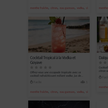
,
,
,
,
menthe fraîche
citron
eau gazeuse
vodka
citron jaune
menthe 
Cocktail Tropical à la Vodka et
Daïqu
Goyave
Cocktai
citron 
Offrez-vous une escapade tropicale avec ce
cocktail rafraîchissant mêlant vodka, jus de...
Faci
Facile
1
menthe 
,
,
,
,
menthe fraîche
citron
eau gazeuse
vodka
sirop de fraise