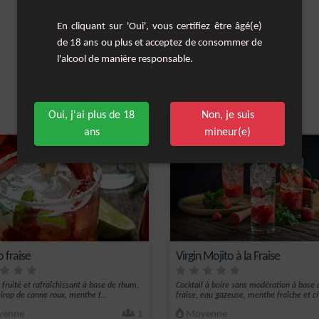
En cliquant sur 'Oui', vous certifiez être âgé(e)
de 18 ans ou plus et acceptez de consommer de
l'alcool de manière responsable.
Oui, j'ai plus de 18
Non, je suis
Les cocktails similaires
ans
mineur(e)
 fraise
Virgin Mojito à la Fraise
l fruité et rafraîchissant à base de rhum,
Cocktail à boire sans modération à base 
sirop de canne roux, menthe f...
fraise, eau gazeuse, menthe fraîche et cit
enne
1
Moyenne