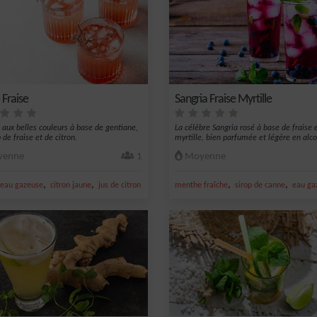
 Fraise
Sangria Fraise Myrtille
l aux belles couleurs à base de gentiane,
La célèbre Sangria rosé à base de fraise 
 de fraise et de citron.
myrtille, bien parfumée et légère en alco
enne
1
Moyenne
,
,
,
,
,
mbré
eau gazeuse
citron jaune
jus de citron jaune
sirop de fraise
menthe fraîche
sirop de canne
eau ga