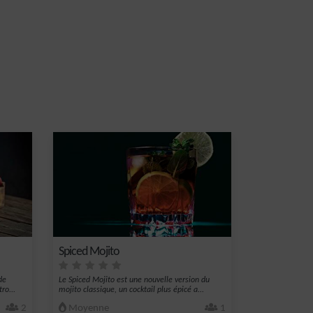
Spiced Mojito
de
Le Spiced Mojito est une nouvelle version du
ro...
mojito classique, un cocktail plus épicé a...
2
Moyenne
1