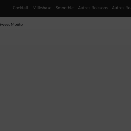
Cocktail
Milkshake
Smoothie
Autres Boissons
Autres Re
Sweet Mojito