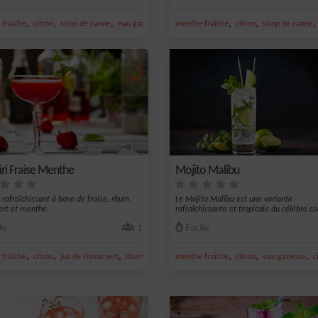
,
,
,
,
,
,
fraîche
citron
sirop de canne
eau gazeuse
sirop de canne
menthe fraîche
citron
sirop de canne
iri Fraise Menthe
Mojito Malibu
l rafraîchissant à base de fraise, rhum,
Le Mojito Malibu est une variante
vert et menthe.
rafraîchissante et tropicale du célèbre co
cuba...
le
1
Facile
,
,
,
,
,
,
,
fraîche
citron
jus de citron vert
rhum ambré
menthe fraîche
sirop de fraise
citron
eau gazeuse
c