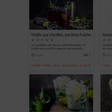
Mojito aux Myrtilles, une Brise Fraîche
Avèze
Un tourbillon de saveurs rafraîchissantes, ce
Cocktai
Mojito aux myrtilles apporte une nouvelle...
de sirop
Facile
1
Moy
,
,
,
,
,
menthe fraîche
citron
eau gazeuse
jus de citron vert
citron
rhum a