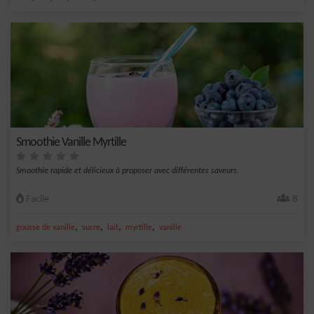
Smoothie Vanille Myrtille
Smoothie rapide et délicieux à proposer avec différentes saveurs.
Facile
8
,
,
,
,
gousse de vanille
sucre
lait
myrtille
vanille