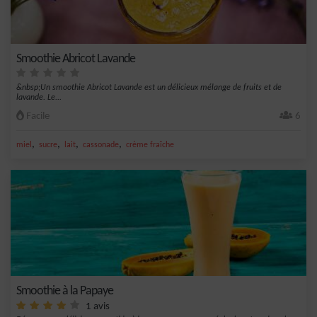
Smoothie Abricot Lavande
&nbsp;Un smoothie Abricot Lavande est un délicieux mélange de fruits et de
lavande. Le...
Facile
6
,
,
,
,
miel
sucre
lait
cassonade
crème fraîche
Smoothie à la Papaye
1 avis