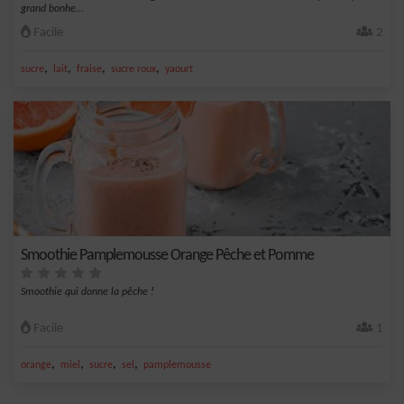
grand bonhe...
Facile
2
,
,
,
,
sucre
lait
fraise
sucre roux
yaourt
Smoothie Pamplemousse Orange Pêche et Pomme
Smoothie qui donne la pêche !
Facile
1
,
,
,
,
orange
miel
sucre
sel
pamplemousse