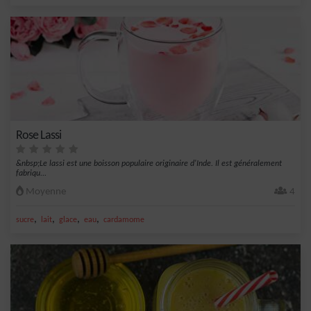
Rose Lassi
&nbsp;Le lassi est une boisson populaire originaire d'Inde. Il est généralement
fabriqu...
Moyenne
4
,
,
,
,
sucre
lait
glace
eau
cardamome