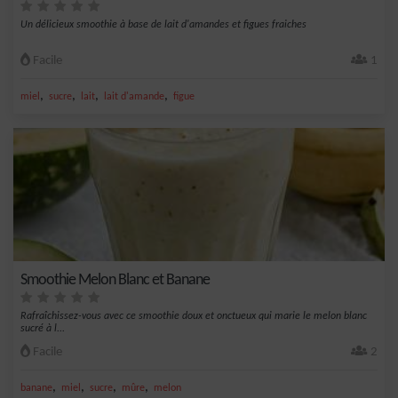
Un délicieux smoothie à base de lait d'amandes et figues fraiches
Facile
1
,
,
,
,
miel
sucre
lait
lait d'amande
figue
Smoothie Melon Blanc et Banane
Rafraîchissez-vous avec ce smoothie doux et onctueux qui marie le melon blanc
sucré à l...
Facile
2
,
,
,
,
banane
miel
sucre
mûre
melon