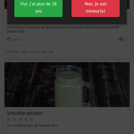
Oui, j'ai plus de 18
Non, je suis
ans
mineur(e)
Smoothie matinal aux figues et au miel
Commencez la journée du bon pied avec ce smoothie délicieusement nutritif
alliant la do...
Facile
2
,
,
,
,
banane
miel
sucre
lait
sel
Smoothie péruvien
Un smoothie avec de l'avocat Hass