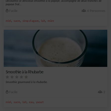
Découvrez ce délicieux smoothie à la papaye, accompagné de deux tranches de
papaye fraî...
Facile
4 Personnes
,
,
,
,
miel
sucre
sirop d'agave
lait
mûre
Smoothie à la Rhubarbe
Smoothie gourmand à la rhubarbe.
Facile
2
,
,
,
,
miel
sucre
lait
eau
yaourt