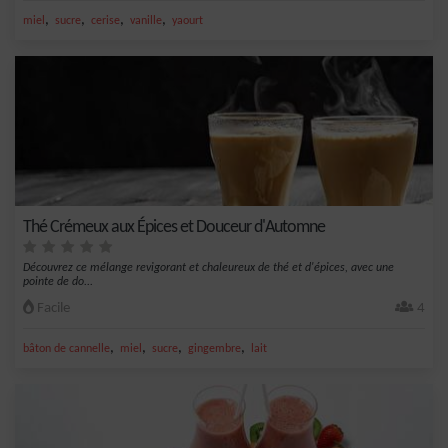
,
,
,
,
miel
sucre
cerise
vanille
yaourt
Thé Crémeux aux Épices et Douceur d'Automne
Découvrez ce mélange revigorant et chaleureux de thé et d'épices, avec une
pointe de do...
Facile
4
,
,
,
,
bâton de cannelle
miel
sucre
gingembre
lait