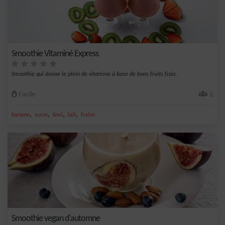
Smoothie Vitaminé Express
Smoothie qui donne le plein de vitamine à base de bons fruits frais.
Facile
2
,
,
,
,
banane
sucre
kiwi
lait
fraise
Smoothie vegan d'automne