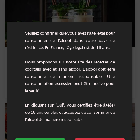
Veuillez confirmer que vous avez l'âge légal pour
consommer de l'alcool dans votre pays de
résidence. En France, l'âge légal est de 18 ans.
Smoothie Nectarine et Abricot
Nous proposons sur notre site des recettes de
Smoothie pour faire le plein d'énergie à base de nectarine et d'abricot.
cocktails avec et sans alcool. L'alcool doit être
consommé de manière responsable. Une
Facile
1
consommation excessive peut être nocive pour
la santé.
,
,
,
,
miel
sucre
lait
eau
nectarine
En cliquant sur 'Oui', vous certifiez être âgé(e)
de 18 ans ou plus et acceptez de consommer de
l'alcool de manière responsable.