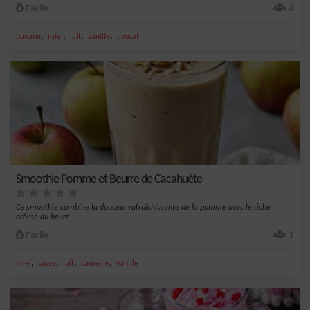
Facile
4
,
,
,
,
banane
miel
lait
vanille
avocat
Smoothie Pomme et Beurre de Cacahuète
Ce smoothie combine la douceur rafraîchissante de la pomme avec le riche
arôme du beurr...
Facile
1
,
,
,
,
miel
sucre
lait
cannelle
vanille