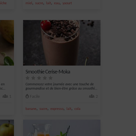
,
,
,
,
aîche
miel
sucre
lait
eau
yaourt
Smoothie Cerise-Moka
 en
Commencez votre journée avec une touche de
c...
gourmandise et de bien-être grâce au smoothi...
1
Facile
2
,
,
,
,
banane
sucre
expresso
lait
cola