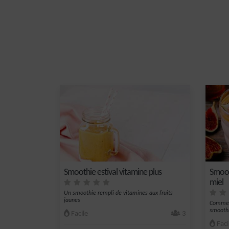
Smoothie estival vitamine plus
Smoot
miel
Un smoothie rempli de vitamines aux fruits
jaunes
Commenc
smoothie
Facile
3
Faci