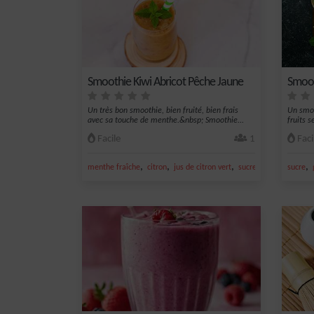
Smoothie Kiwi Abricot Pêche Jaune
Smoot
Un très bon smoothie, bien fruité, bien frais
Un smoo
avec sa touche de menthe.&nbsp; Smoothie...
fruits s
Facile
1
Faci
,
,
,
,
,
menthe fraîche
citron
jus de citron vert
sucre
kiwi
sucre