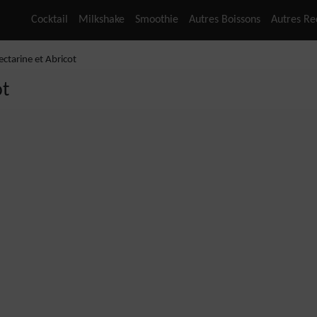
Cocktail
Milkshake
Smoothie
Autres Boissons
Autres Re
ctarine et Abricot
ot