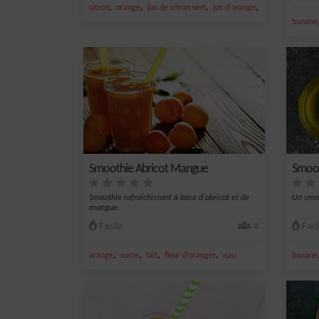
,
,
,
,
citron
orange
jus de citron vert
jus d'orange
banane
banane
Smoothie Abricot Mangue
Smoot
Smoothie rafraîchissant à base d'abricot et de
Un smoo
mangue.
Facile
4
Faci
,
,
,
,
orange
sucre
lait
fleur d'oranger
eau
banane