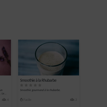
Smoothie à la Rhubarbe
un
Smoothie gourmand à la rhubarbe.
 Le...
6
Facile
2