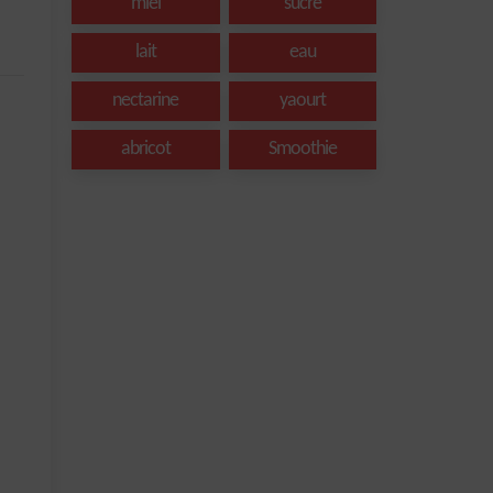
miel
sucre
lait
eau
nectarine
yaourt
abricot
Smoothie