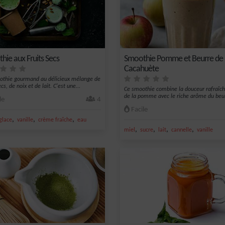
hie aux Fruits Secs
Smoothie Pomme et Beurre de
Cacahuète
thie gourmand au délicieux mélange de
ecs, de noix et de lait. C'est une...
Ce smoothie combine la douceur rafraîch
de la pomme avec le riche arôme du beurr
le
4
Facile
,
,
,
glace
vanille
crème fraîche
eau
,
,
,
,
miel
sucre
lait
cannelle
vanille