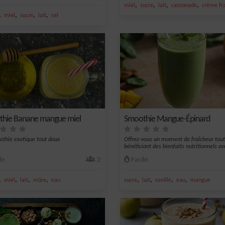
,
,
,
,
miel
sucre
lait
cassonade
crème fr
,
,
,
,
miel
sucre
lait
sel
hie Banane mangue miel
Smoothie Mangue-Épinard
thie exotique tout doux
Offrez-vous un moment de fraîcheur tout
bénéficiant des bienfaits nutritionnels ave
le
2
Facile
,
,
,
,
,
,
,
,
miel
lait
mûre
eau
sucre
lait
vanille
eau
mangue