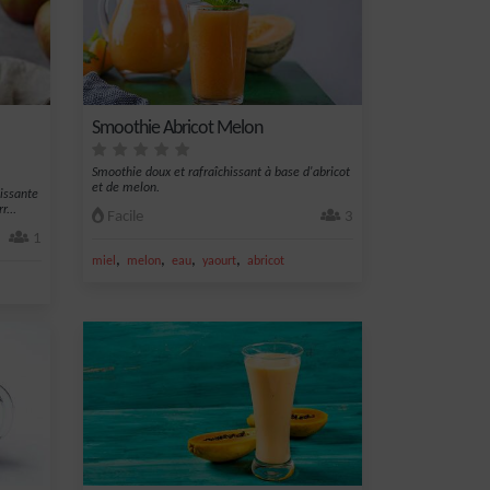
Smoothie Abricot Melon
Smoothie doux et rafraîchissant à base d'abricot
et de melon.
issante
...
Facile
3
1
,
,
,
,
miel
melon
eau
yaourt
abricot