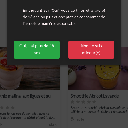
En cliquant sur 'Oui', vous certifiez être âgé(e)
de 18 ans ou plus et acceptez de consommer de
l'alcool de manière responsable.
Les cocktails similaires
Oui, j'ai plus de 18
Non, je suis
ans
mineur(e)
hie matinal aux figues et au
Smoothie Abricot Lavande
&nbsp;Un smoothie Abricot Lavande est 
délicieux mélange de fruits et de lavande.
ez la journée du bon pied avec ce
 délicieusement nutritif alliant la do...
Facile
le
2