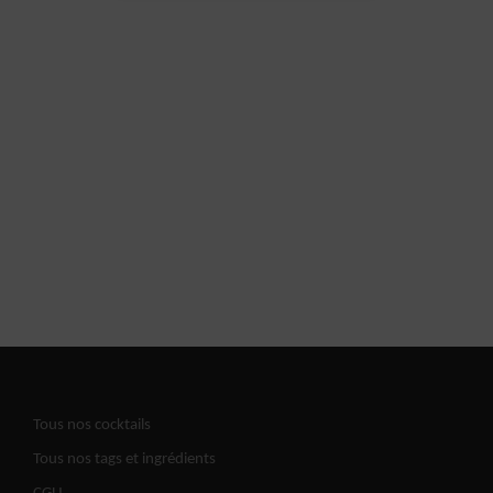
Tous nos cocktails
Tous nos tags et ingrédients