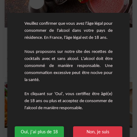
Veuillez confirmer que vous avez l'âge légal pour
consommer de l'alcool dans votre pays de
Sweet summer façon smoothie
résidence. En France, l'âge légal est de 18 ans.
Vous êtes à la recherche d'un cocktail parfait pour une soirée ensoleillée ? Si oui,
vo...
Nous proposons sur notre site des recettes de
cocktails avec et sans alcool. L'alcool doit être
Facile
2
consommé de manière responsable. Une
,
,
,
,
orange
jus d'orange
sirop de grenadine
noix de coco
banane
consommation excessive peut être nocive pour
la santé.
En cliquant sur 'Oui', vous certifiez être âgé(e)
de 18 ans ou plus et acceptez de consommer de
l'alcool de manière responsable.
Oui, j'ai plus de 18
Non, je suis
Smoothie de Saison