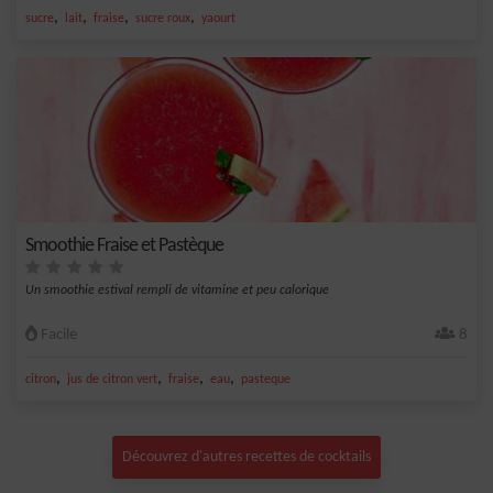
,
,
,
,
sucre
lait
fraise
sucre roux
yaourt
Smoothie Fraise et Pastèque
Un smoothie estival rempli de vitamine et peu calorique
Facile
8
,
,
,
,
citron
jus de citron vert
fraise
eau
pasteque
Découvrez d'autres recettes de cocktails