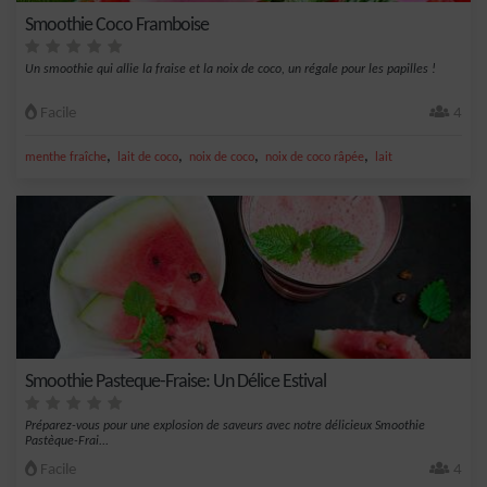
Smoothie Coco Framboise
Un smoothie qui allie la fraise et la noix de coco, un régale pour les papilles !
Facile
4
,
,
,
,
menthe fraîche
lait de coco
noix de coco
noix de coco râpée
lait
Smoothie Pasteque-Fraise: Un Délice Estival
Préparez-vous pour une explosion de saveurs avec notre délicieux Smoothie
Pastèque-Frai...
Facile
4