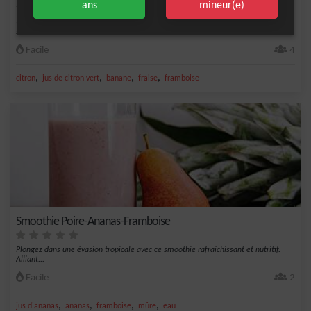
ans
mineur(e)
Un smoothie de saison est le meilleur moyen de profiter des fruits et légumes de
saison...
Facile
4
,
,
,
,
citron
jus de citron vert
banane
fraise
framboise
Smoothie Poire-Ananas-Framboise
Plongez dans une évasion tropicale avec ce smoothie rafraîchissant et nutritif.
Alliant...
Facile
2
,
,
,
,
jus d'ananas
ananas
framboise
mûre
eau