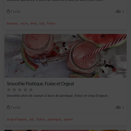
Smoothie qui donne le plein de vitamine à base de bons fruits frais.
Facile
2
,
,
,
,
banane
sucre
kiwi
lait
fraise
Smoothie Pastèque, Fraise et Orgeat
Smoothie plein de saveurs à base de pastèque, fraise et sirop d'orgeat.
Facile
2
,
,
,
,
sirop d'orgeat
sel
fraise
pasteque
yaourt