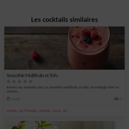
Les cocktails similaires
Smoothie Multifruits et Tofu
Ravivez vos matinées avec ce smoothie multifruits et tofu, un mélange riche en
saveurs...
Facile
3
,
,
,
,
orange
jus d'orange
banane
sucre
sel