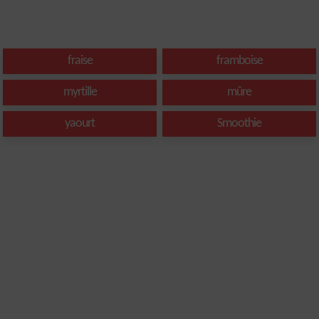
fraise
framboise
myrtille
mûre
yaourt
Smoothie