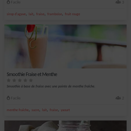
Facile
3
,
,
,
,
sirop d'agave
lait
fraise
framboise
fruit rouge
Smoothie Fraise et Menthe
Smoothie à base de fraise avec une pointe de menthe fraîche.
Facile
2
,
,
,
,
menthe fraîche
sucre
lait
fraise
yaourt