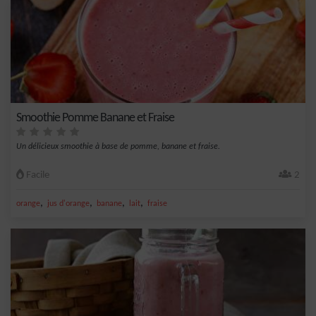
Smoothie Pomme Banane et Fraise
Un délicieux smoothie à base de pomme, banane et fraise.
Facile
2
,
,
,
,
orange
jus d'orange
banane
lait
fraise