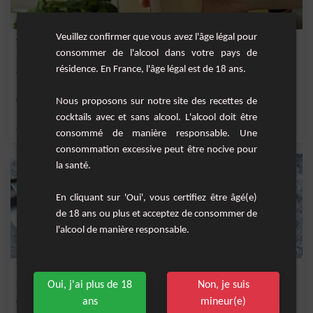
Veuillez confirmer que vous avez l'âge légal pour
Vodka lime
consommer de l'alcool dans votre pays de
résidence. En France, l'âge légal est de 18 ans.
Cocktail rafraîchissant au bon goût de gingembre, de citron vert et de vodka.
Moyenne
Nous proposons sur notre site des recettes de
1
cocktails avec et sans alcool. L'alcool doit être
,
,
,
,
citron
jus de citron vert
vodka
gingembre
ginger beer
consommé de manière responsable. Une
consommation excessive peut être nocive pour
la santé.
En cliquant sur 'Oui', vous certifiez être âgé(e)
de 18 ans ou plus et acceptez de consommer de
l'alcool de manière responsable.
Ice Breaker
Oui, j'ai plus de 18
Non, je suis
ans
mineur(e)
Cocktail rafraîchissant à la belle couleur bleuté à base de vodka, de menthe
glaciale,...