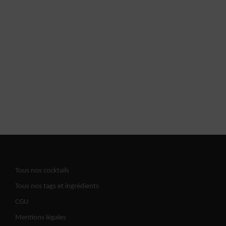
Tous nos cocktails
Tous nos tags et ingrédients
CGU
Mentions légales