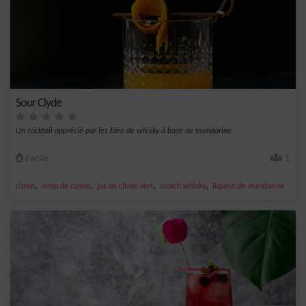
Sour Clyde
Un cocktail apprécié par les fans de whisky à base de mandarine.
Facile
1
,
,
,
,
citron
sirop de canne
jus de citron vert
scotch whisky
liqueur de mandarine