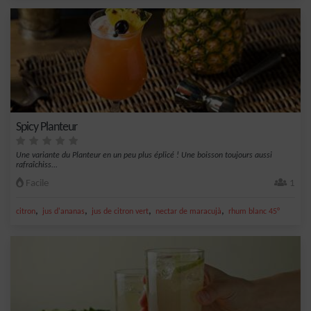
Spicy Planteur
Une variante du Planteur en un peu plus éplicé ! Une boisson toujours aussi
rafraîchiss...
Facile
1
,
,
,
,
citron
jus d'ananas
jus de citron vert
nectar de maracujà
rhum blanc 45°