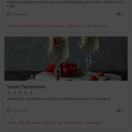
Cocktail au goût amer et très puissant emblématique de la culture Tiki et inscrit à
l' IBA
Moyenne
1
,
,
,
,
citron
rhum blanc 40°
sirop de canne
triple sec
jus de citron vert
Soupe Champenoise
Cocktail très rafraîchissant et plaisant. Parfait pour toutes les occasions.
Moyenne
1
,
,
,
,
citron
sirop de canne
triple sec
jus de citron vert
champagne