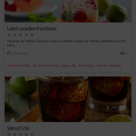
Label canadien framboise
Variante du Mojito classique avec ce cocktail à base de whisky canadien à la fois
rafra...
Moyenne
1
,
,
,
,
menthe fraîche
jus de citron vert
ginger ale
framboise
whisky canadien
Spiced Cola