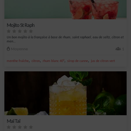
Mojito St Raph
Un bon mojito à la française à base de rhum, saint raphael, eau de seltz, citron et
men...
Moyenne
1
,
,
,
,
menthe fraîche
citron
rhum blanc 40°
sirop de canne
jus de citron vert
Maï Taï