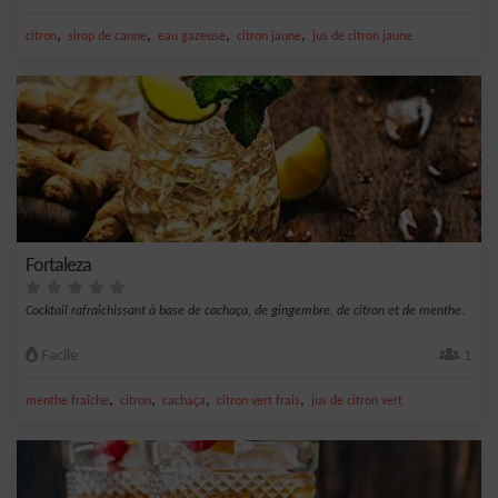
,
,
,
,
citron
sirop de canne
eau gazeuse
citron jaune
jus de citron jaune
Fortaleza
Cocktail rafraîchissant à base de cachaça, de gingembre, de citron et de menthe.
Facile
1
,
,
,
,
menthe fraîche
citron
cachaça
citron vert frais
jus de citron vert