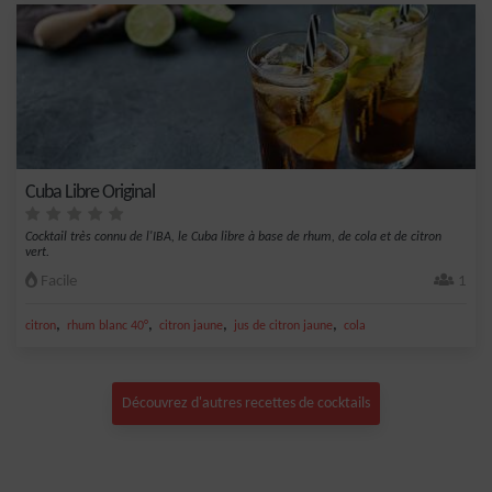
Cuba Libre Original
Cocktail très connu de l'IBA, le Cuba libre à base de rhum, de cola et de citron
vert.
Facile
1
,
,
,
,
citron
rhum blanc 40°
citron jaune
jus de citron jaune
cola
Découvrez d'autres recettes de cocktails