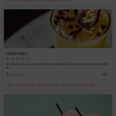
,
,
,
,
citron
jus d'ananas
ananas
tequila
triple sec
Golden Spicy
Le Golden Spicy est une recette de cocktail qui allie les saveurs douces et sucrées
du...
Moyenne
1
,
,
,
,
citron
sirop de canne
jus de citron vert
sucre
nectar de maracujà