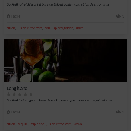
Cocktail rafraîchissant à base de Spiced golden cola et jus de citron frais.
Facile
1
,
,
,
,
citron
jus de citron vert
cola
spiced golden
rhum
Long island
Cocktail fort en goût à base de vodka, rhum, gin, triple sec, tequila et cola.
Facile
1
,
,
,
,
citron
tequila
triple sec
jus de citron vert
vodka