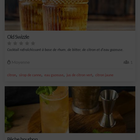
Old Swizzle
Cocktail rafraîchissant à base de rhum, de bitter, de citron et d'eau gazeuse.
Moyenne
1
,
,
,
,
citron
sirop de canne
eau gazeuse
jus de citron vert
citron jaune
Pêche bourbon