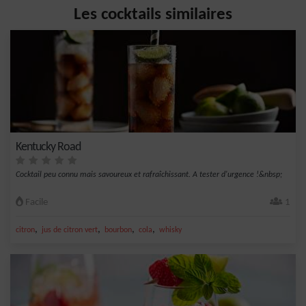
Les cocktails similaires
Kentucky Road
Cocktail peu connu mais savoureux et rafraîchissant. A tester d'urgence !&nbsp;
Facile
1
,
,
,
,
citron
jus de citron vert
bourbon
cola
whisky