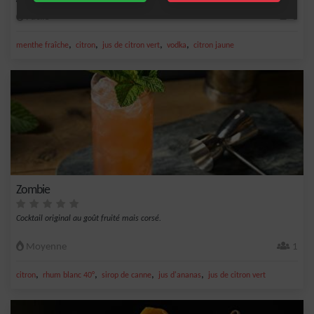
Facile
1
,
,
,
,
menthe fraîche
citron
jus de citron vert
vodka
citron jaune
Zombie
Cocktail original au goût fruité mais corsé.
Moyenne
1
,
,
,
,
citron
rhum blanc 40°
sirop de canne
jus d'ananas
jus de citron vert