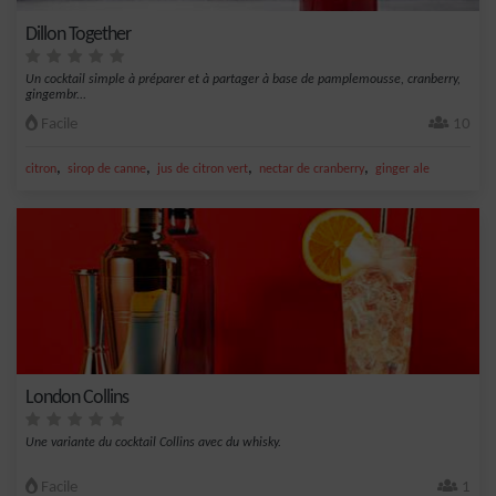
Dillon Together
Un cocktail simple à préparer et à partager à base de pamplemousse, cranberry,
gingembr...
Facile
10
,
,
,
,
citron
sirop de canne
jus de citron vert
nectar de cranberry
ginger ale
London Collins
Une variante du cocktail Collins avec du whisky.
Facile
1