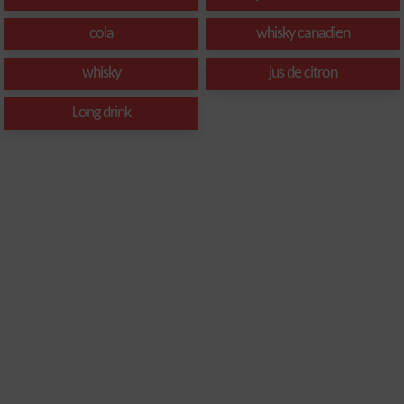
cola
whisky canadien
whisky
jus de citron
Long drink