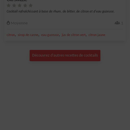
Cocktail rafraîchissant à base de rhum, de bitter, de citron et d'eau gazeuse.
Moyenne
1
,
,
,
,
citron
sirop de canne
eau gazeuse
jus de citron vert
citron jaune
Découvrez d'autres recettes de cocktails