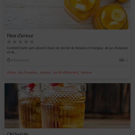
Fleur d’amour
Cocktail fruité sans alcool à base de nectar de banane et mangue, de jus d'ananas
et de...
Moyenne
1
,
,
,
,
citron
jus d'ananas
ananas
jus de citron vert
banane
Old Swizzle