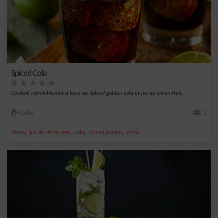
Spiced Cola
Cocktail rafraîchissant à base de Spiced golden cola et jus de citron frais.
Facile
1
,
,
,
,
citron
jus de citron vert
cola
spiced golden
rhum