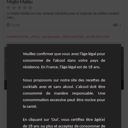
Mojito Malibu
Le Mojito Malibu est une variante rafraîchissante et tropicale du célèbre cocktail
cuba...
Facile
1
,
,
,
,
menthe fraîche
citron
eau gazeuse
citron vert frais
jus de citron vert
Veuillez confirmer que vous avez l'âge légal pour
consommer de l'alcool dans votre pays de
résidence. En France, l'âge légal est de 18 ans.
Nous proposons sur notre site des recettes de
cocktails avec et sans alcool. L'alcool doit être
consommé de manière responsable. Une
Soupe Champenoise
consommation excessive peut être nocive pour
la santé.
Cocktail très rafraîchissant et plaisant. Parfait pour toutes les occasions.
Moyenne
1
En cliquant sur 'Oui', vous certifiez être âgé(e)
de 18 ans ou plus et acceptez de consommer de