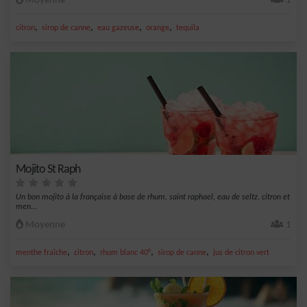
Moyenne
1
,
,
,
,
citron
sirop de canne
eau gazeuse
orange
tequila
Mojito St Raph
Un bon mojito à la française à base de rhum, saint raphael, eau de seltz, citron et
men...
Moyenne
1
,
,
,
,
menthe fraîche
citron
rhum blanc 40°
sirop de canne
jus de citron vert