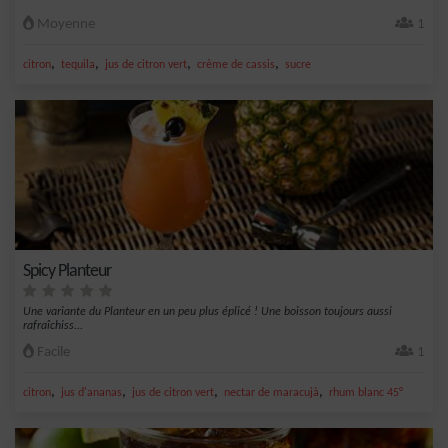
Moyenne
1
,
,
,
,
citron
tequila
jus de citron vert
crème de cassis
sucre
Spicy Planteur
Une variante du Planteur en un peu plus éplicé ! Une boisson toujours aussi
rafraîchiss...
Facile
1
,
,
,
,
citron
jus d'ananas
jus de citron vert
nectar de maracujà
rhum blanc 45°