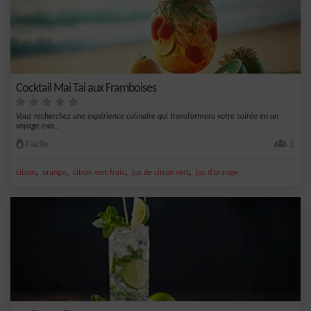
Cocktail Mai Tai aux Framboises
Vous recherchez une expérience culinaire qui transformera votre soirée en un
voyage exo...
Facile
1
,
,
,
,
citron
orange
citron vert frais
jus de citron vert
jus d'orange