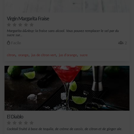
Virgin Margarita Fraise
Margarita à&nbsp; la fraise sans alcool. Vous pouvez remplacer le sel par du
sucre sur...
Facile
2
,
,
,
,
citron
orange
jus de citron vert
jus d'orange
sucre
El Diablo
Cocktail fruité à base de tequila, de crème de cassis, de citron et de ginger ale.