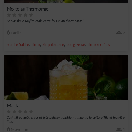
Mojito au Thermomix
Le classique Mojito mais cette fois-ci au thermomix !
Facile
2
,
,
,
,
menthe fraîche
citron
sirop de canne
eau gazeuse
citron vert frais
Maï Taï
Cocktail au goût amer et très puissant emblématique de la culture Tiki et inscrit à
l' IBA
Moyenne
1