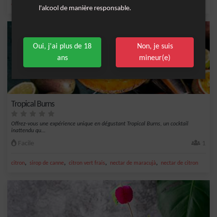
,
,
,
,
citron
sirop de canne
triple sec
jus de citron vert
champagne
l'alcool de manière responsable.
Oui, j'ai plus de 18
Non, je suis
ans
mineur(e)
Tropical Burns
Offrez-vous une expérience unique en dégustant Tropical Burns, un cocktail
inattendu qu...
Facile
1
,
,
,
,
citron
sirop de canne
citron vert frais
nectar de maracujà
nectar de citron