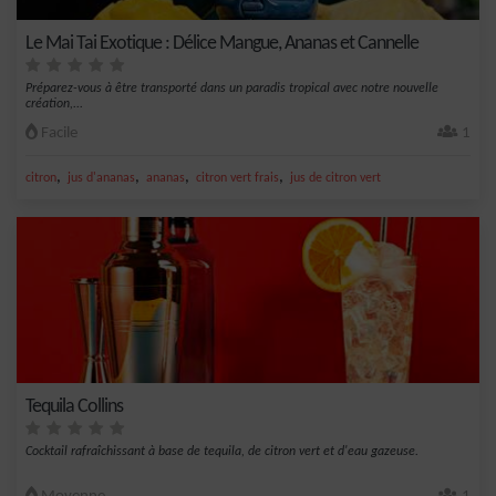
Le Mai Tai Exotique : Délice Mangue, Ananas et Cannelle
Préparez-vous à être transporté dans un paradis tropical avec notre nouvelle
création,...
Facile
1
,
,
,
,
citron
jus d'ananas
ananas
citron vert frais
jus de citron vert
Tequila Collins
Cocktail rafraîchissant à base de tequila, de citron vert et d'eau gazeuse.