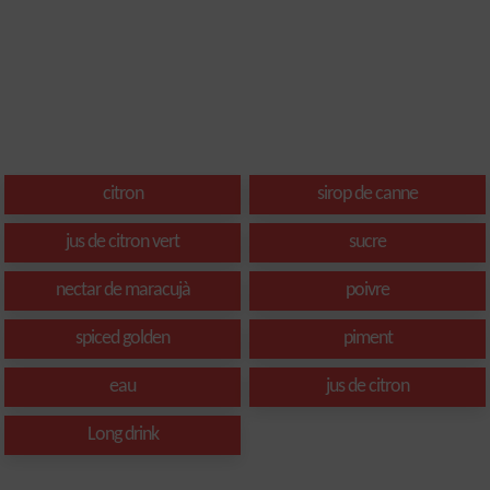
citron
sirop de canne
jus de citron vert
sucre
nectar de maracujà
poivre
spiced golden
piment
eau
jus de citron
Long drink