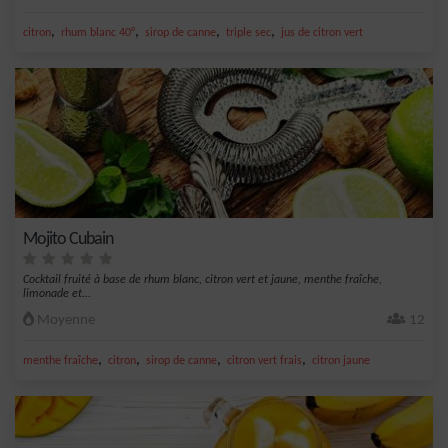
,
,
,
,
citron
rhum blanc 40°
sirop de canne
triple sec
jus de citron vert
Mojito Cubain
Cocktail fruité à base de rhum blanc, citron vert et jaune, menthe fraîche,
limonade et...
Moyenne
12
,
,
,
,
menthe fraîche
citron
sirop de canne
citron vert frais
citron jaune