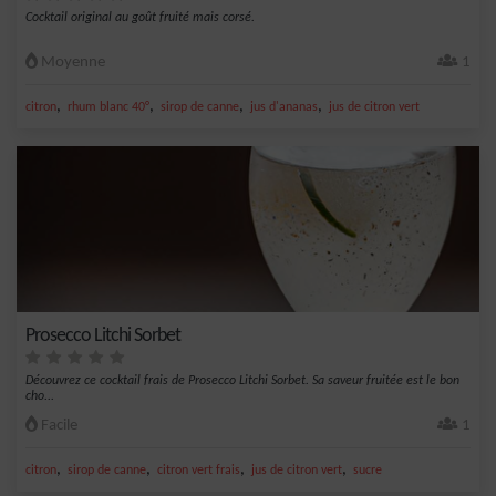
Cocktail original au goût fruité mais corsé.
Moyenne
1
,
,
,
,
citron
rhum blanc 40°
sirop de canne
jus d'ananas
jus de citron vert
Prosecco Litchi Sorbet
Découvrez ce cocktail frais de Prosecco Litchi Sorbet. Sa saveur fruitée est le bon
cho...
Facile
1
,
,
,
,
citron
sirop de canne
citron vert frais
jus de citron vert
sucre