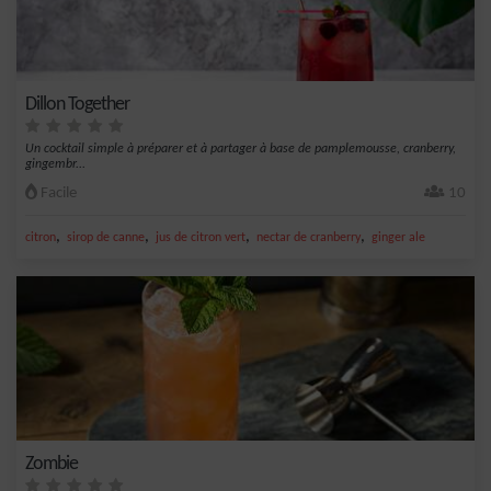
Dillon Together
Un cocktail simple à préparer et à partager à base de pamplemousse, cranberry,
gingembr...
Facile
10
,
,
,
,
citron
sirop de canne
jus de citron vert
nectar de cranberry
ginger ale
Zombie