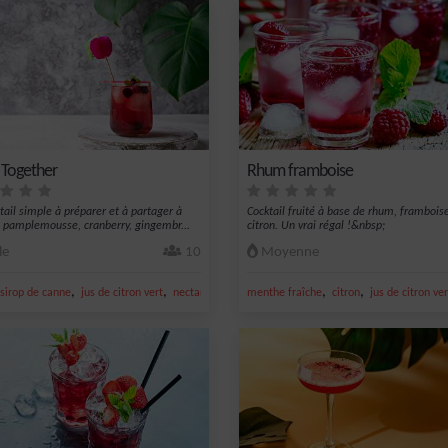
 Together
Rhum framboise
tail simple à préparer et à partager à
Cocktail fruité à base de rhum, frambois
 pamplemousse, cranberry, gingembr...
citron. Un vrai régal !&nbsp;
le
10
Moyenne
,
,
,
,
,
ise
sirop de canne
jus de citron vert
nectar de cranberry
menthe fraîche
ginger ale
citron
jus de citron ver