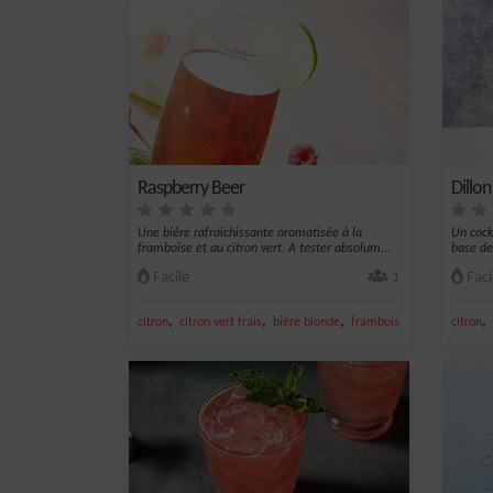
Raspberry Beer
Dillon
Une bière rafraichissante aromatisée à la
Un cock
framboise et au citron vert. A tester absolum...
base de
Facile
1
Faci
,
,
,
,
,
citron
citron vert frais
bière blonde
framboise
jus de frambo
citron