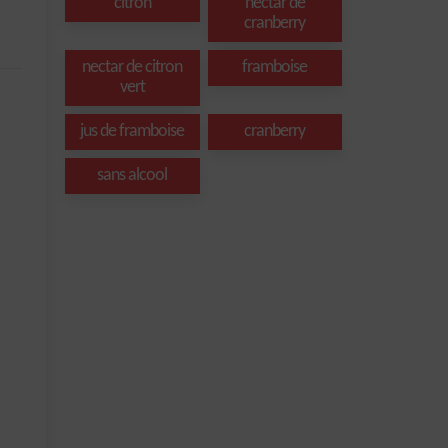
citron
nectar de
cranberry
nectar de citron
framboise
vert
jus de framboise
cranberry
sans alcool