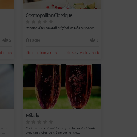
Cosmopolitan Classique
Recette d'un cocktail original et très tendance.
2
Facile
1
,
,
,
,
,
oise
cranberry
citron
citron vert frais
triple sec
vodka
nectar de cranberry
Milady
tente
Cocktail sans alcool très rafraîchissant et fruité
m...
avec des notes de citron vert et de...