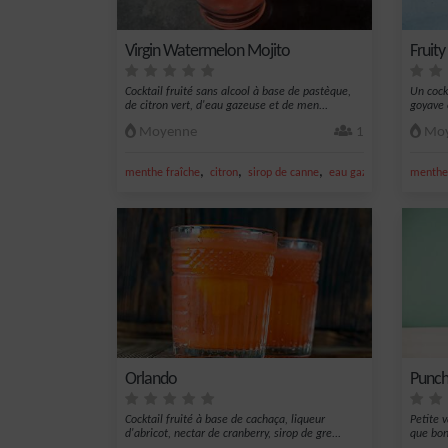
Virgin Watermelon Mojito
Fruit
Cocktail fruité sans alcool à base de pastèque,
Un cockt
de citron vert, d'eau gazeuse et de men...
goyave e
Moyenne
1
Moy
,
,
,
,
menthe fraîche
citron
sirop de canne
eau gazeuse
nectar de
menthe 
Orlando
Punch
Cocktail fruité à base de cachaça, liqueur
Petite 
d'abricot, nectar de cranberry, sirop de gre...
que bon