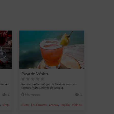
Playa de México
llant au
Boisson emblématique du Mexique avec ses
saveurs fruités relevés de Tequila.
1
Moyenne
1
,
,
,
,
,
,
sirop de citron
citron
pétillant sans
jus d'ananas
ananas
tequila
triple sec