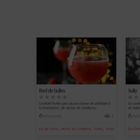
Red de bulles
Sully
Cocktail fruité sans alcool à base de pétillant à
Ce cock
la framboise;, de nectar de cranberry...
de taba
Moyenne
1
Faci
,
,
,
,
jus de fraise
nectar de cranberry
fraise
framboise
pétillant 
jus d'a