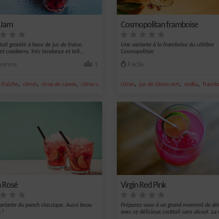
y Jam
Cosmopolitan framboise
ail granité à base de jus de fraise,
Une variante à la framboise du célèbre
t cranberry. Très tendance et tell...
Cosmopolitan
enne
1
Facile
,
,
,
,
,
,
,
 citron
fraîche
citron
sirop de canne
citron vert frais
citron
jus de citron vert
jus de citron vert
vodka
framb
 Rosé
Virgin Red Pink
variante du punch classique. Aussi beau
Préparez-vous à un grand moment de dé
 !
avec ce délicieux cocktail sans alcool. La 