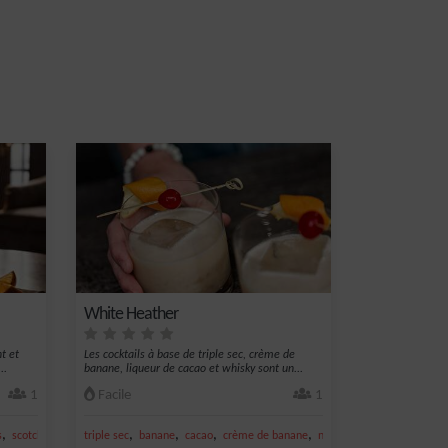
White Heather
t et
Les cocktails à base de triple sec, crème de
..
banane, liqueur de cacao et whisky sont un...
1
Facile
1
,
,
,
,
,
,
s
scotch whisky
triple sec
whisky
banane
cacao
crème de banane
noix de muscade