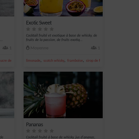
Exotic Sweet
Cocktail fruité et exotique à base de whisky, de
...
fruits de la passion, de fruits exotiq...
1
Moyenne
1
,
,
,
,
sucre de canne
limonade
scotch whisky
framboise
sirop de framboise
crème de frui
Pananas
 de
Cocktail fruité à base de whisky, jus d'ananas,