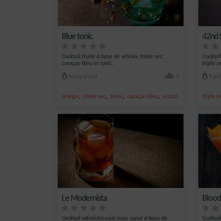
Blue tonic
42nd 
Cocktail fruité à base de whisky, triple sec,
Cocktai
curaçao bleu et tonic.
triple s
Moyenne
1
Faci
,
,
,
,
orange
triple sec
tonic
curaçao bleu
scotch whisky
triple s
Le Modernista
Blood
Cocktail rafraîchissant mais corsé à base de
Cocktai