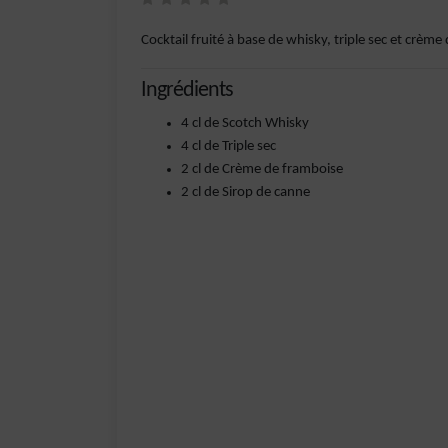
Cocktail fruité à base de whisky, triple sec et crèm
Ingrédients
4 cl de Scotch Whisky
4 cl de Triple sec
2 cl de Crème de framboise
2 cl de Sirop de canne