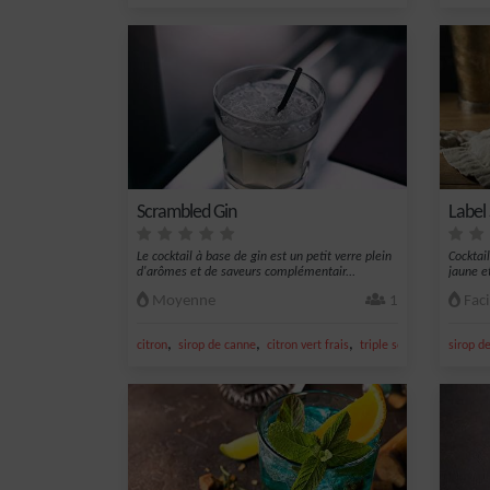
Scrambled Gin
Label
Le cocktail à base de gin est un petit verre plein
Cocktail
d'arômes et de saveurs complémentair...
jaune e
Moyenne
1
Faci
,
,
,
,
citron
sirop de canne
citron vert frais
triple sec
gin
sirop d