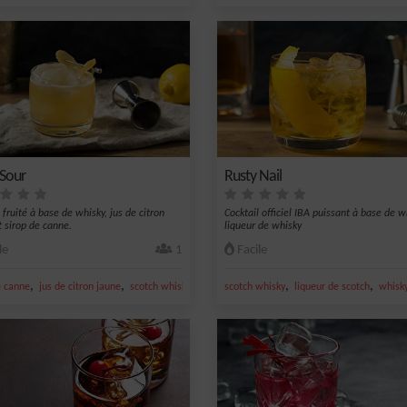
 Sour
Rusty Nail
 fruité à base de whisky, jus de citron
Cocktail officiel IBA puissant à base de w
t sirop de canne.
liqueur de whisky
le
1
Facile
,
,
,
,
,
,
e canne
jus de citron jaune
scotch whisky
whisky
scotch whisky
Short Drink
liqueur de scotch
whisk