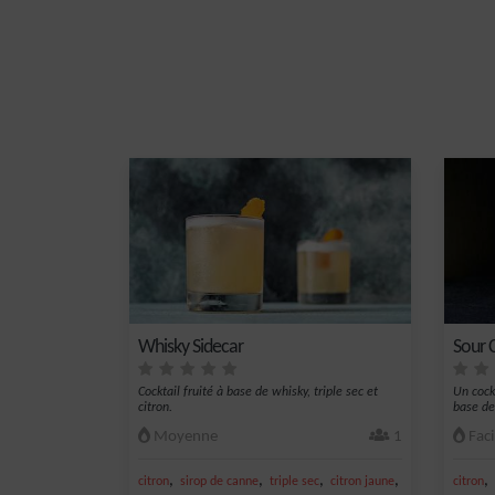
Whisky Sidecar
Sour 
Cocktail fruité à base de whisky, triple sec et
Un cock
citron.
base de
Moyenne
1
Faci
,
,
,
,
,
citron
sirop de canne
triple sec
citron jaune
jus de citron jau
citron