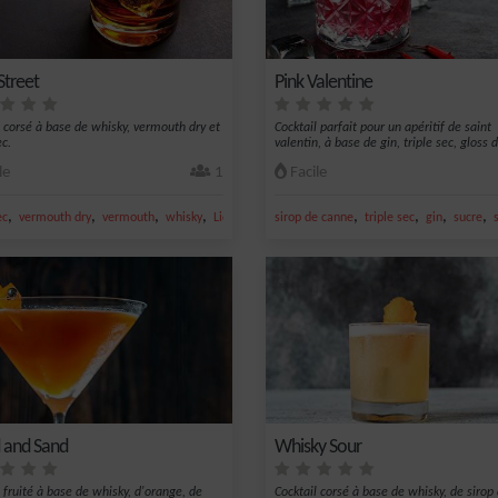
Street
Pink Valentine
l corsé à base de whisky, vermouth dry et
Cocktail parfait pour un apéritif de saint
ec.
valentin, à base de gin, triple sec, gloss d
le
1
Facile
,
,
,
,
,
,
,
,
ec
vermouth dry
vermouth
whisky
Liqueur
sirop de canne
triple sec
gin
sucre
 and Sand
Whisky Sour
l fruité à base de whisky, d'orange, de
Cocktail corsé à base de whisky, de sirop