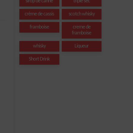
sirop de canne
triple sec
crème de cassis
scotch whisky
framboise
creme de
framboise
whisky
Liqueur
Short Drink