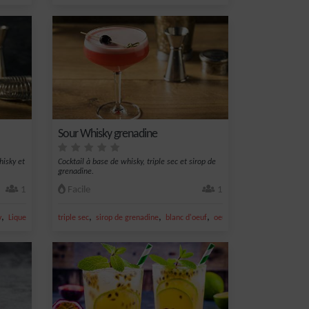
Sour Whisky grenadine
hisky et
Cocktail à base de whisky, triple sec et sirop de
grenadine.
1
Facile
1
,
,
,
,
,
,
y
Liqueur
IBA
triple sec
sirop de grenadine
blanc d'oeuf
oeuf
whisky