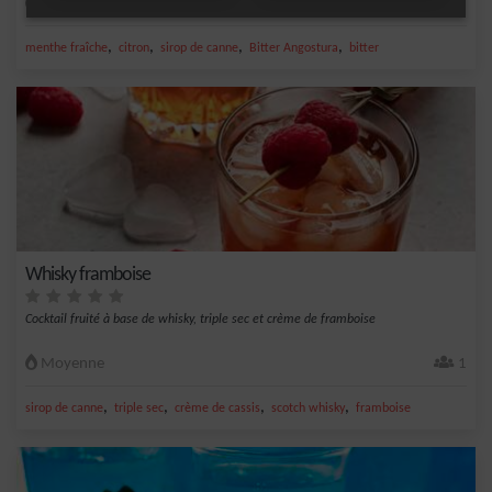
Facile
1
,
,
,
,
menthe fraîche
citron
sirop de canne
Bitter Angostura
bitter
Whisky framboise
Cocktail fruité à base de whisky, triple sec et crème de framboise
Moyenne
1
,
,
,
,
sirop de canne
triple sec
crème de cassis
scotch whisky
framboise