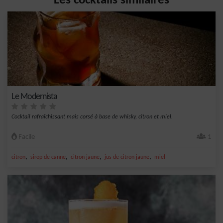
Les cocktails similaires
Le Modernista
Cocktail rafraîchissant mais corsé à base de whisky, citron et miel.
Facile
1
,
,
,
,
citron
sirop de canne
citron jaune
jus de citron jaune
miel