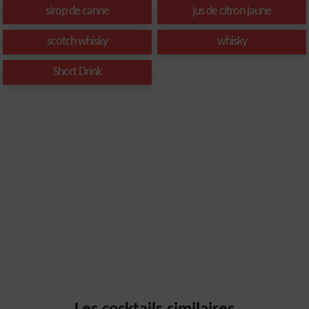
sirop de canne
jus de citron jaune
scotch whisky
whisky
Short Drink