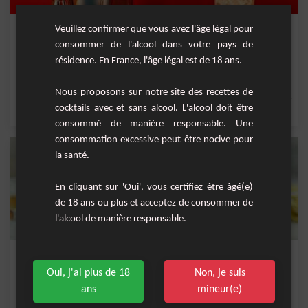
London Collins
Veuillez confirmer que vous avez l'âge légal pour
consommer de l'alcool dans votre pays de
Une variante du cocktail Collins avec du whisky.
résidence. En France, l'âge légal est de 18 ans.
Facile
1
Nous proposons sur notre site des recettes de
cocktails avec et sans alcool. L'alcool doit être
,
,
,
,
citron
sirop de canne
eau gazeuse
citron jaune
jus de citron jaune
consommé de manière responsable. Une
consommation excessive peut être nocive pour
la santé.
En cliquant sur 'Oui', vous certifiez être âgé(e)
de 18 ans ou plus et acceptez de consommer de
l'alcool de manière responsable.
Mint Julep
Oui, j'ai plus de 18
Non, je suis
Cocktail rafraîchissant à base de whisky, bitter angostura, sirop de canne et
ans
mineur(e)
menthe fr...