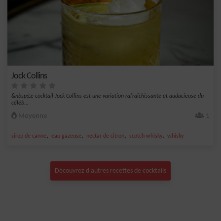
Jock Collins
&nbsp;Le cocktail Jock Collins est une variation rafraîchissante et audacieuse du
célèb...
Moyenne
1
,
,
,
,
sirop de canne
eau gazeuse
nectar de citron
scotch whisky
whisky
Découvrez d'autres recettes de cocktails