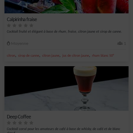
Caïpirinha fraise
Cocktail fruité et élégant à base de rhum, fraise, citron jaune et sirop de canne.
Moyenne
1
,
,
,
,
citron
sirop de canne
citron jaune
jus de citron jaune
rhum blanc 50°
Deep Coffee
Cocktail corsé pour les amateurs de café à base de whisky, de café et de blanc