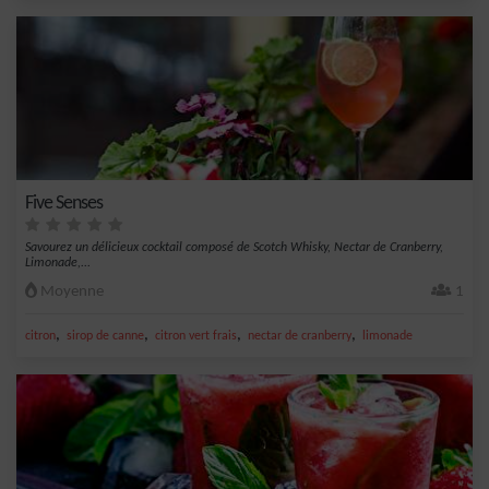
Five Senses
Savourez un délicieux cocktail composé de Scotch Whisky, Nectar de Cranberry,
Limonade,...
Moyenne
1
,
,
,
,
citron
sirop de canne
citron vert frais
nectar de cranberry
limonade