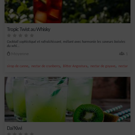
Tropic Twist au Whisky
Cocktail sophistiqué et rafraîchissant, mêlant avec harmonie les saveurs boisées
du whi...
Moyenne
1
,
,
,
,
sirop de canne
nectar de cranberry
Bitter Angostura
nectar de goyave
nectar de c
Dai’Kiwi