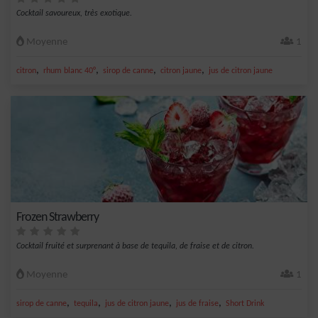
Cocktail savoureux, très exotique.
Moyenne
1
,
,
,
,
citron
rhum blanc 40°
sirop de canne
citron jaune
jus de citron jaune
Frozen Strawberry
Cocktail fruité et surprenant à base de tequila, de fraise et de citron.
Moyenne
1
,
,
,
,
sirop de canne
tequila
jus de citron jaune
jus de fraise
Short Drink