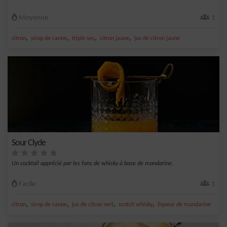
Moyenne
1
,
,
,
,
citron
sirop de canne
triple sec
citron jaune
jus de citron jaune
Sour Clyde
Un cocktail apprécié par les fans de whisky à base de mandarine.
Facile
1
,
,
,
,
citron
sirop de canne
jus de citron vert
scotch whisky
liqueur de mandarine