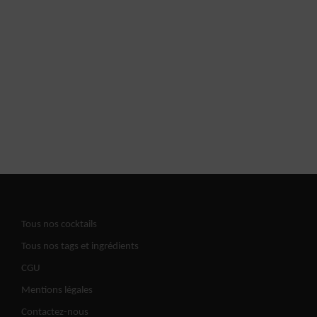
Tous nos cocktails
Tous nos tags et ingrédients
CGU
Mentions légales
Contactez-nous