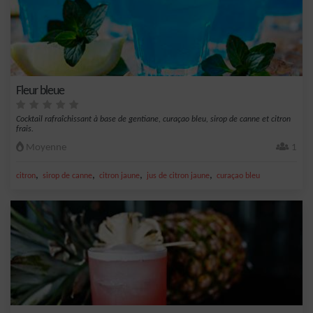
Fleur bleue
Cocktail rafraîchissant à base de gentiane, curaçao bleu, sirop de canne et citron
frais.
Moyenne
1
,
,
,
,
citron
sirop de canne
citron jaune
jus de citron jaune
curaçao bleu