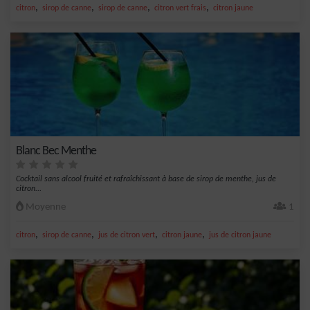
,
,
,
,
citron
sirop de canne
sirop de canne
citron vert frais
citron jaune
Blanc Bec Menthe
Cocktail sans alcool fruité et rafraîchissant à base de sirop de menthe, jus de
citron...
Moyenne
1
,
,
,
,
citron
sirop de canne
jus de citron vert
citron jaune
jus de citron jaune