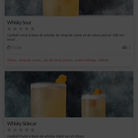
Whisky Sour
Cocktail corsé à base de whisky, de sirop de canne et de citron pressé. Elle est
inscri...
Facile
1
,
,
,
,
citron
sirop de canne
jus de citron jaune
scotch whisky
whisky
Whisky Sidecar
Cocktail fruité à base de whisky, triple sec et citron.