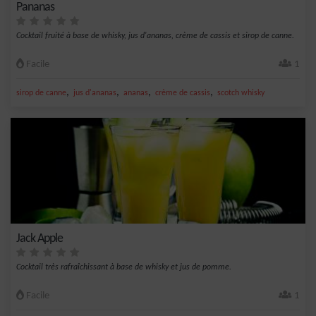
Pananas
Cocktail fruité à base de whisky, jus d'ananas, crème de cassis et sirop de canne.
Facile
1
,
,
,
,
sirop de canne
jus d'ananas
ananas
crème de cassis
scotch whisky
Jack Apple
Cocktail très rafraîchissant à base de whisky et jus de pomme.
Facile
1