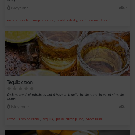
d’œuf.
Moyenne
1
,
,
,
,
menthe fraîche
sirop de canne
scotch whisky
café
crème de café
Tequila citron
Cocktail corsé et rafraîchissant à base de tequila, jus de citron jaune et sirop de
canne.
Moyenne
1
,
,
,
,
citron
sirop de canne
tequila
jus de citron jaune
Short Drink