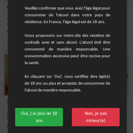
Cocktail Banane Mandarine
Veuillez confirmer que vous avez l'âge légal pour
consommer de l'alcool dans votre pays de
&nbsp;Le cocktail sans alcool fruité est une boisson rafraîchissante et savoureuse
résidence. En France, l'âge légal est de 18 ans.
qui...
Moyenne
2
Nous proposons sur notre site des recettes de
cocktails avec et sans alcool. L'alcool doit être
,
,
,
banane
sucre
eau
sans alcool
consommé de manière responsable. Une
consommation excessive peut être nocive pour
la santé.
En cliquant sur 'Oui', vous certifiez être âgé(e)
de 18 ans ou plus et acceptez de consommer de
l'alcool de manière responsable.
Smoothie Vitaminé Rapide
Oui, j'ai plus de 18
Non, je suis
&nbsp;Il est important de bien choisir les fruits que l'on va mettre dans son
smoothie,...
ans
mineur(e)
Facile
1