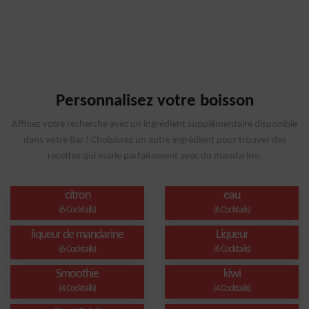
Personnalisez votre boisson
Affinez votre recherche avec un ingrédient supplémentaire disponible
dans votre Bar ! Choisissez un autre ingrédient pour trouver des
recettes qui marie parfaitement avec du mandarine.
citron
eau
(6 Cocktails)
(6 Cocktails)
liqueur de mandarine
Liqueur
(6 Cocktails)
(6 Cocktails)
Smoothie
kiwi
(4 Cocktails)
(4 Cocktails)