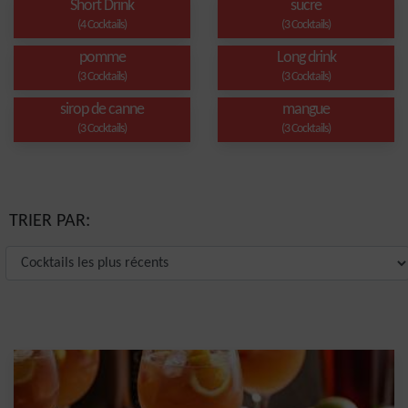
Short Drink
sucre
(4 Cocktails)
(3 Cocktails)
pomme
Long drink
(3 Cocktails)
(3 Cocktails)
sirop de canne
mangue
(3 Cocktails)
(3 Cocktails)
TRIER PAR: