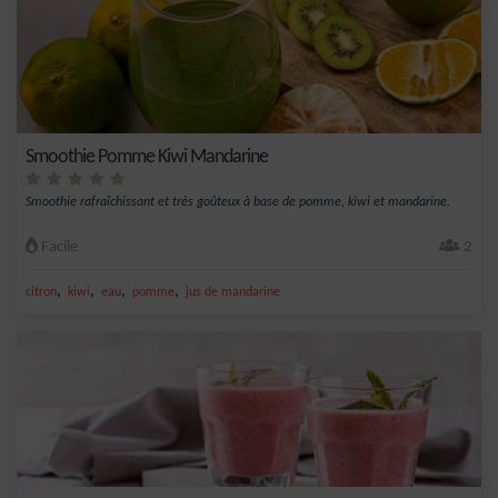
Smoothie Pomme Kiwi Mandarine
Smoothie rafraîchissant et très goûteux à base de pomme, kiwi et mandarine.
Facile
2
,
,
,
,
citron
kiwi
eau
pomme
jus de mandarine