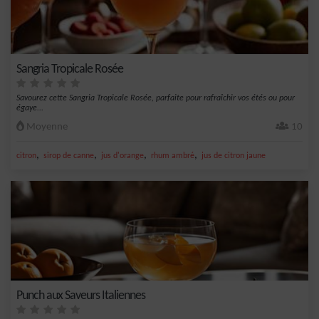
Sangria Tropicale Rosée
Savourez cette Sangria Tropicale Rosée, parfaite pour rafraîchir vos étés ou pour
égaye...
Moyenne
10
,
,
,
,
citron
sirop de canne
jus d'orange
rhum ambré
jus de citron jaune
Punch aux Saveurs Italiennes