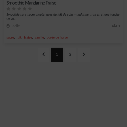
Smoothie Mandarine Fraise
Smoothie sans sucre ajouté, avec du lait de soja mandarine, fraises et une touche
de va...
Facile
1
,
,
,
,
sucre
lait
fraise
vanille
purée de fraise
1
2