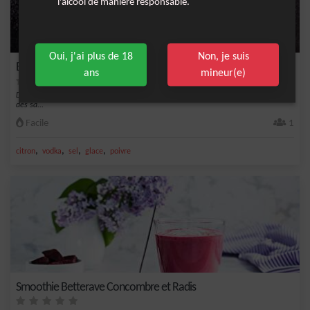
l'alcool de manière responsable.
Oui, j'ai plus de 18
Non, je suis
Bloody Mary Asiatique
ans
mineur(e)
Découvrez une variante épicée du traditionnel Bloody Mary. Ce cocktail s'inspire
des sa...
Facile
1
,
,
,
,
citron
vodka
sel
glace
poivre
Smoothie Betterave Concombre et Radis