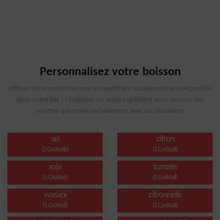
Personnalisez votre boisson
Affinez votre recherche avec un ingrédient supplémentaire disponible
dans votre Bar ! Choisissez un autre ingrédient pour trouver des
recettes qui marie parfaitement avec du ciboulette.
sel
citron
(2 Cocktails)
(1 Cocktail)
soja
tomate
(1 Cocktail)
(1 Cocktail)
wasabi
citronnelle
(1 Cocktail)
(1 Cocktail)