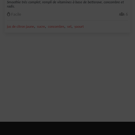
Smoothie très complet, rempli de vitamines à base de betterave, concombre et
radis.
Facile
6
,
,
,
,
jus de citron jaune
sucre
concombre
sel
yaourt