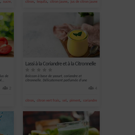
,
,
,
,
,
,
sucre
concombre
citron
tequila
citron jaune
jus de citron jaune
sel
Lassi à la Coriandre et à la Citronnelle
jus de
Boisson à base de yaourt, coriandre et
...
citronnelle. Délicatement parfumée d'une
goutte...
2
4
,
,
,
,
citron
citron vert frais
sel
piment
coriandre