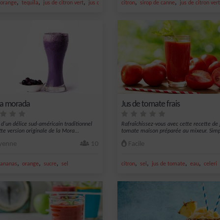
,
,
,
,
,
orange
tequila
jus de citron vert
jus d'orange
citron
sirop de canne
jus de citron vert
da morada
Jus de tomate frais
z d'un délice sud-américain traditionnel
Rafraîchissez-vous avec cette recette de 
te version originale de la Mora...
tomate maison préparée au mixeur. Simpl
enne
10
Facile
,
,
,
,
,
,
,
ananas
orange
sucre
sel
citron
sel
jus de tomate
eau
celeri