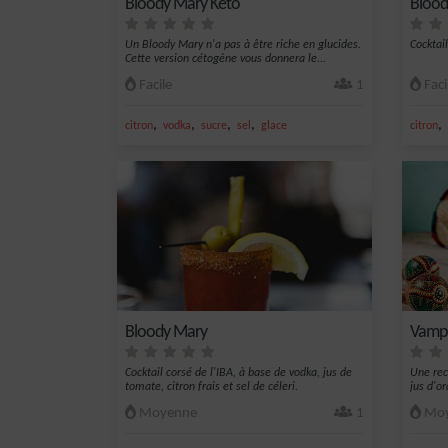
Bloody Mary Keto
Blood
Un Bloody Mary n'a pas à être riche en glucides.
Cocktail
Cette version cétogène vous donnera le...
Facile
1
Faci
,
,
,
,
,
citron
vodka
sucre
sel
glace
citron
Bloody Mary
Vamp
Cocktail corsé de l'IBA, à base de vodka, jus de
Une rec
tomate, citron frais et sel de céleri.
jus d'or
Moyenne
1
Moy