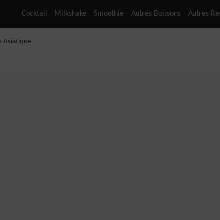
Cocktail
Milkshake
Smoothie
Autres Boissons
Autres Re
 Asiatique