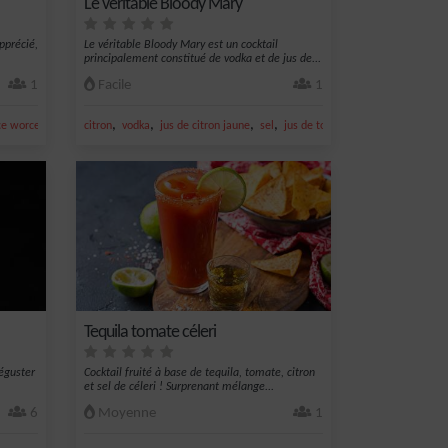
Le véritable Bloody Mary
pprécié,
Le véritable Bloody Mary est un cocktail
principalement constitué de vodka et de jus de...
1
Facile
1
,
,
,
,
e worcestershire
citron
vodka
jus de citron jaune
sel
jus de tomate
Tequila tomate céleri
déguster
Cocktail fruité à base de tequila, tomate, citron
et sel de céleri ! Surprenant mélange...
6
Moyenne
1