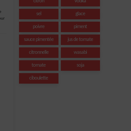
citron
vodka
e
sel
glace
our
poivre
piment
sauce pimentée
jus de tomate
citronnelle
wasabi
tomate
soja
ciboulette