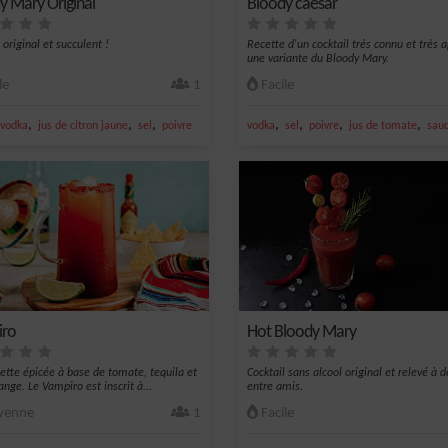
y Mary Original
Bloody caesar
 original et succulent !
Recette d'un cocktail très connu et très a
une variante du Bloody Mary.
le
1
Facile
,
,
,
,
,
,
,
vodka
jus de citron jaune
sel
poivre
vodka
sel
poivre
jus de tomate
sauc
iro
Hot Bloody Mary
ette épicée à base de tomate, tequila et
Cocktail sans alcool original et relevé à 
ange. Le Vampiro est inscrit à...
entre amis.
enne
1
Facile