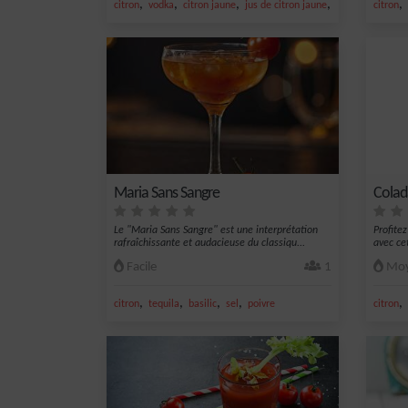
,
,
,
,
,
citron
vodka
citron jaune
jus de citron jaune
sel
citron
Maria Sans Sangre
Cola
Le "Maria Sans Sangre" est une interprétation
Profite
rafraîchissante et audacieuse du classiqu...
avec cet
Facile
1
Moy
,
,
,
,
,
citron
tequila
basilic
sel
poivre
citron