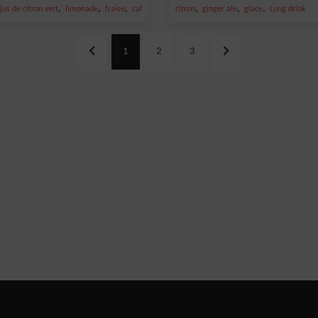
,
,
,
,
,
,
jus de citron vert
limonade
fraise
café
citron
ginger ale
glace
Long drink
1
2
3