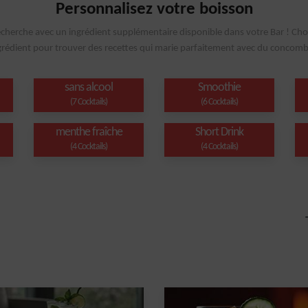
Personnalisez votre boisson
echerche avec un ingrédient supplémentaire disponible dans votre Bar ! Cho
grédient pour trouver des recettes qui marie parfaitement avec du concomb
sans alcool
Smoothie
(7 Cocktails)
(6 Cocktails)
menthe fraîche
Short Drink
(4 Cocktails)
(4 Cocktails)