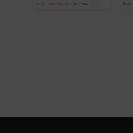
,
,
,
,
,
citron
sirop d'agave
glace
eau
martini
citron