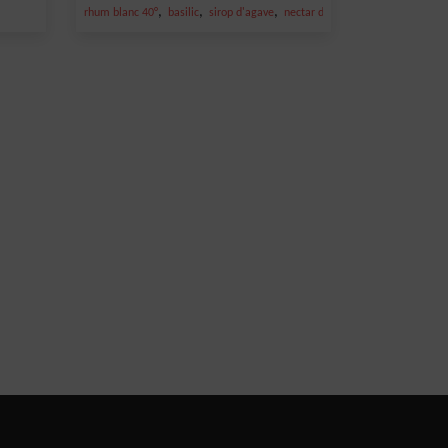
,
,
,
,
rhum blanc 40°
basilic
sirop d'agave
nectar de citron
ginger ale