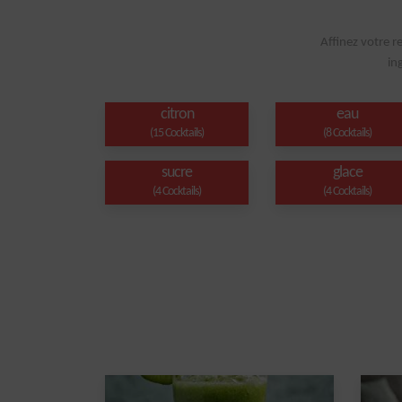
Affinez votre r
in
citron
eau
(15 Cocktails)
(8 Cocktails)
sucre
glace
(4 Cocktails)
(4 Cocktails)