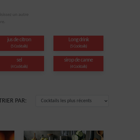
isissez un autre
re.
jus de citron
Long drink
(5 Cocktails)
(5 Cocktails)
sel
sirop de canne
(4 Cocktails)
(4 Cocktails)
TRIER PAR: