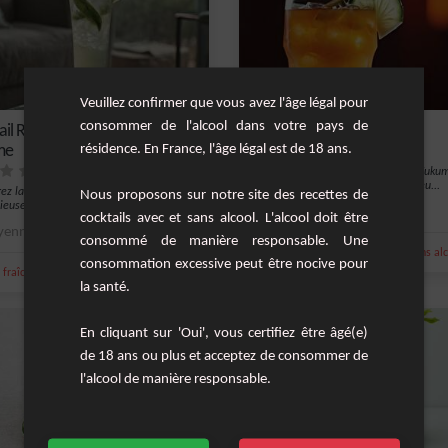
Veuillez confirmer que vous avez l'âge légal pour
consommer de l'alcool dans votre pays de
ail Rafraîchissant au Rhum et
Cocktail Kukumber
résidence. En France, l'âge légal est de 18 ans.
me
Rafraîchissez-vous avec le cocktail Kuku
délice sans alcool qui marie les saveu...
ez la magie d'un cocktail aux saveurs
Nous proposons sur notre site des recettes de
euses, combinant le rhum blanc, le...
Moyenne
cocktails avec et sans alcool. L'alcool doit être
enne
1
consommé de manière responsable. Une
,
,
sirop de canne
cocktail sex on
sans al
consommation excessive peut être nocive pour
,
,
,
,
fraîche
rhum blanc 40°
sirop de canne
cocktail mojito
Jus de pomme
la santé.
En cliquant sur 'Oui', vous certifiez être âgé(e)
de 18 ans ou plus et acceptez de consommer de
l'alcool de manière responsable.