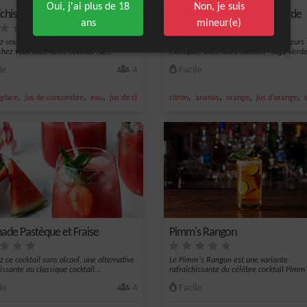
Oui, j'ai plus de 18
Non, je suis
îchissement au Concombre
Cocktail Fraîcheur - Jugo Verde
ans
mineur(e)
z-vous à vivre une véritable expérience
Plongez-vous dans un monde de saveurs
hez vous avec notre cocktail raf...
exotiques avec notre cocktail "Jugo Verde"
co...
le
4
Facile
,
,
,
,
,
,
,
glace
jus de concombre
eau
jus de citron
citron
ananas
orange
jus d'orange
ade Pastèque et Fraise
Pimm's Rangon
z ce cocktail sans alcool, une alternative
Le Pimm's Rangon est une variante
issante au classique cocktail...
rafraîchissante du célèbre cocktail Pimm'
une...
le
4
Facile