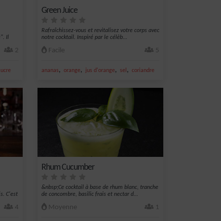
Green Juice
Rafraîchissez-vous et revitalisez votre corps avec
. Il
notre cocktail. Inspiré par le célèb...
2
Facile
5
,
,
,
,
sucre
ananas
orange
jus d'orange
sel
coriandre
Rhum Cucumber
&nbsp;Ce cocktail à base de rhum blanc, tranche
s. C'est
de concombre, basilic frais et nectar d...
4
Moyenne
1