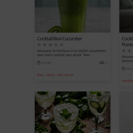
Cocktail Kiwi-Cucumber
Cockt
Pom
Découvrez la fraîcheur et la vitalité concentrées
dans notre cocktail sans alcool "Kiwi...
Découvr
harmoni
Facile
1
Moy
,
,
kiwi
raisin
sans alcool
menthe 