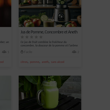
Jus de Pomme, Concombre et Aneth
mber, un
Ce jus de fruit combine la fraîcheur du
concombre, la douceur de la pomme et l'arôme
su...
1
Facile
2
,
,
,
cool
citron
pomme
aneth
sans alcool