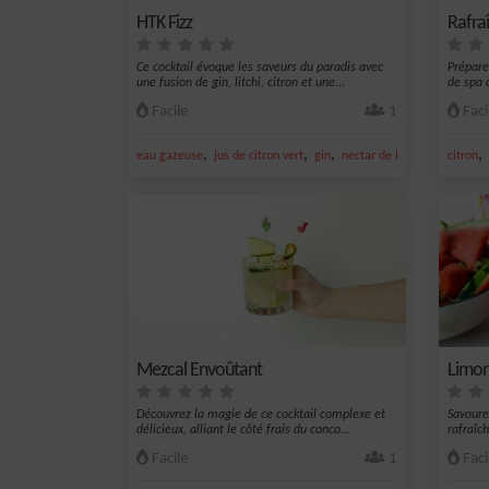
HTK Fizz
Rafra
Ce cocktail évoque les saveurs du paradis avec
Prépare
une fusion de gin, litchi, citron et une...
de spa c
Facile
1
Faci
,
,
,
,
,
eau gazeuse
jus de citron vert
gin
nectar de litchi
coriandre
citron
Mezcal Envoûtant
Limon
Découvrez la magie de ce cocktail complexe et
Savoure
délicieux, alliant le côté frais du conco...
rafraîch
Facile
1
Faci