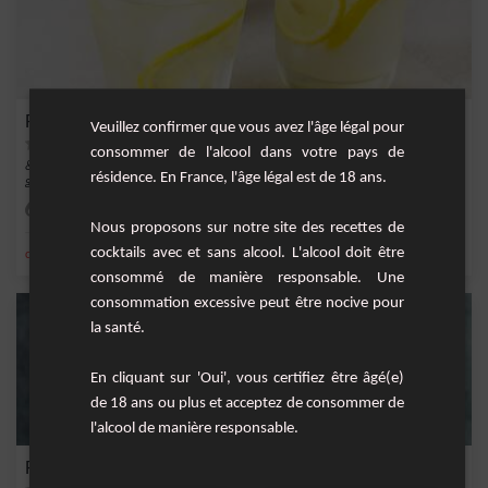
Punch Vosgien
Veuillez confirmer que vous avez l'âge légal pour
consommer de l'alcool dans votre pays de
&nbsp;Il y a les grands classiques du punch et puis il y a le punch original au bon
résidence. En France, l'âge légal est de 18 ans.
goû...
Facile
20
Nous proposons sur notre site des recettes de
cocktails avec et sans alcool. L'alcool doit être
,
,
,
,
citron
sirop de canne
eau gazeuse
sirop de citron
eau
consommé de manière responsable. Une
consommation excessive peut être nocive pour
la santé.
En cliquant sur 'Oui', vous certifiez être âgé(e)
de 18 ans ou plus et acceptez de consommer de
l'alcool de manière responsable.
Punch à la Mirabelle