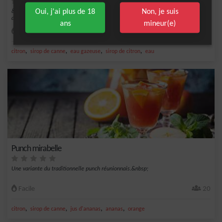
Oui, j'ai plus de 18
Non, je suis
&nbsp;Un punch au citron avec de l'eau de vie mirabelle est un délicieux cocktail
alcoo...
ans
mineur(e)
Facile
6
,
,
,
,
citron
sirop de canne
eau gazeuse
sirop de citron
eau
Punch mirabelle
Une variante du traditionnelle punch réunionnais.&nbsp;
Facile
20
,
,
,
,
citron
sirop de canne
jus d'ananas
ananas
orange