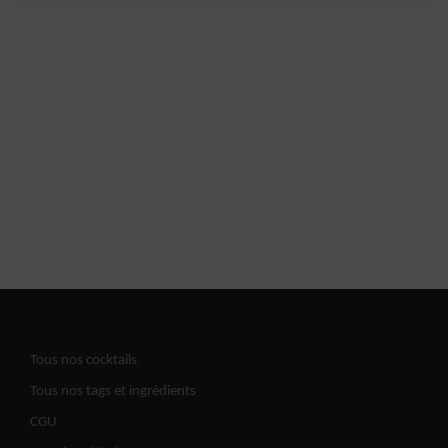
Tous nos cocktails
Tous nos tags et ingrédients
CGU