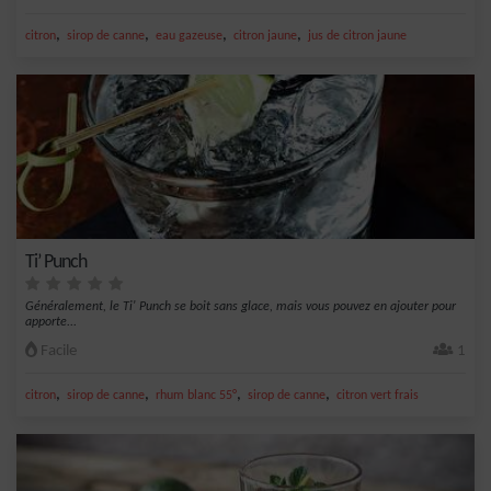
,
,
,
,
citron
sirop de canne
eau gazeuse
citron jaune
jus de citron jaune
Ti’ Punch
Généralement, le Ti' Punch se boit sans glace, mais vous pouvez en ajouter pour
apporte...
Facile
1
,
,
,
,
citron
sirop de canne
rhum blanc 55°
sirop de canne
citron vert frais