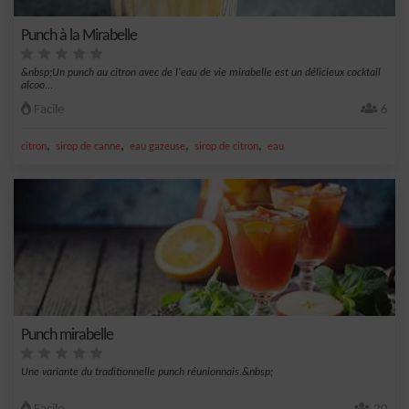
Punch à la Mirabelle
&nbsp;Un punch au citron avec de l'eau de vie mirabelle est un délicieux cocktail
alcoo...
Facile
6
,
,
,
,
citron
sirop de canne
eau gazeuse
sirop de citron
eau
Punch mirabelle
Une variante du traditionnelle punch réunionnais.&nbsp;