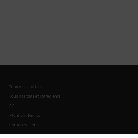
Tous nos cocktails
Tous nos tags et ingrédients
CGU
Mentions légales
Contactez-nous