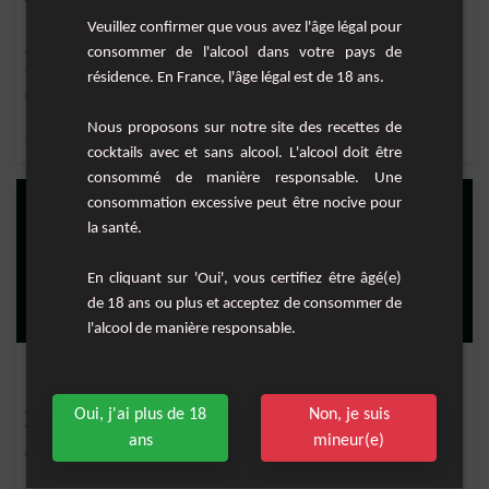
Virgin Watermelon Mojito
Veuillez confirmer que vous avez l'âge légal pour
consommer de l'alcool dans votre pays de
Cocktail fruité sans alcool à base de pastèque, de citron vert, d'eau gazeuse et de
men...
résidence. En France, l'âge légal est de 18 ans.
Moyenne
1
Nous proposons sur notre site des recettes de
,
,
,
,
menthe fraîche
citron
sirop de canne
eau gazeuse
nectar de citron
cocktails avec et sans alcool. L'alcool doit être
consommé de manière responsable. Une
consommation excessive peut être nocive pour
la santé.
En cliquant sur 'Oui', vous certifiez être âgé(e)
de 18 ans ou plus et acceptez de consommer de
l'alcool de manière responsable.
Spiced Mojito
Le Spiced Mojito est une nouvelle version du mojito classique, un cocktail plus
Oui, j'ai plus de 18
Non, je suis
épicé a...
ans
mineur(e)
Moyenne
1