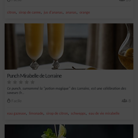
Facile
20
,
,
,
,
citron
sirop de canne
jus d'ananas
ananas
orange
Punch Mirabelle de Lorraine
Ce punch, surnommé la "potion magique" des Lorrains, est une célébration des
saveurs fr...
Facile
8
,
,
,
,
eau gazeuse
limonade
sirop de citron
schwepps
eau de vie mirabelle