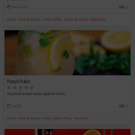
Moyenne
1
,
,
,
,
citron
sirop de canne
rhum ambré
nectar de citron
gingembre
Punch Pulco
Un punch acidulé au bon goût de citron.
Facile
4
,
,
,
,
citron
sirop de canne
rhum
pulco citron
muscadet