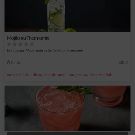
Mojito au Thermomix
Le classique Mojito mais cette fois-ci au thermomix !
Facile
2
,
,
,
,
menthe fraîche
citron
sirop de canne
eau gazeuse
citron vert frais