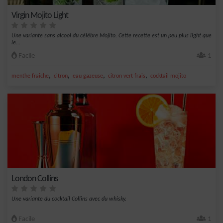
Virgin Mojito Light
Une variante sans alcool du célèbre Mojito. Cette recette est un peu plus light que
le...
Facile
1
,
,
,
,
menthe fraîche
citron
eau gazeuse
citron vert frais
cocktail mojito
London Collins
Une variante du cocktail Collins avec du whisky.
Facile
1