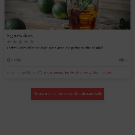
3 générations
Cocktail rafraîchissant mais corsé avec une petite touche de miel.
Facile
1
,
,
,
,
citron
rhum blanc 40°
eau gazeuse
jus de citron vert
rhum ambré
Découvrez d'autres recettes de cocktails