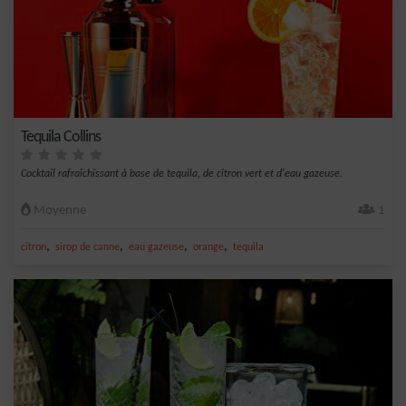
Tequila Collins
Cocktail rafraîchissant à base de tequila, de citron vert et d'eau gazeuse.
Moyenne
1
,
,
,
,
citron
sirop de canne
eau gazeuse
orange
tequila