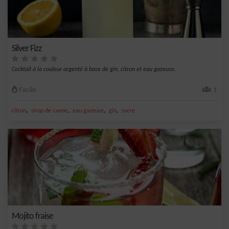
Silver Fizz
Cocktail à la couleur argenté à base de gin, citron et eau gazeuse.
Facile
1
,
,
,
,
citron
sirop de canne
eau gazeuse
gin
sucre
Mojito fraise