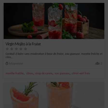
Virgin Mojito à la Fraise
Cocktail à boire sans modération à base de fraise, eau gazeuse, menthe fraîche et
citro...
Moyenne
2
,
,
,
,
menthe fraîche
citron
sirop de canne
eau gazeuse
citron vert frais