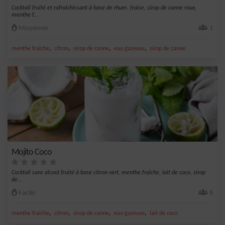
Cocktail fruité et rafraîchissant à base de rhum, fraise, sirop de canne roux,
menthe f...
Moyenne
1
,
,
,
,
menthe fraîche
citron
sirop de canne
eau gazeuse
sirop de canne
Mojito Coco
Cocktail sans alcool fruité à base citron vert, menthe fraîche, lait de coco, sirop
de...
Facile
6
,
,
,
,
menthe fraîche
citron
sirop de canne
eau gazeuse
lait de coco