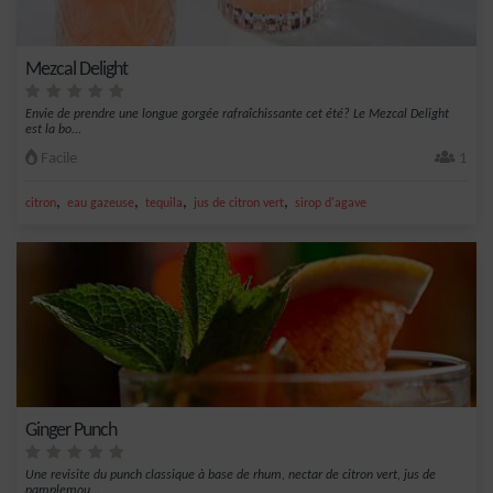
Mezcal Delight
Envie de prendre une longue gorgée rafraîchissante cet été? Le Mezcal Delight
est la bo...
Facile
1
,
,
,
,
citron
eau gazeuse
tequila
jus de citron vert
sirop d'agave
Ginger Punch
Une revisite du punch classique à base de rhum, nectar de citron vert, jus de
pamplemou...