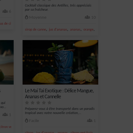
Cocktail classique des Antilles, très appréciais
par sa fraîcheur.
6
Moyenne
10
jus de citron vert
,
,
,
,
sirop de canne
jus d'ananas
ananas
orange
jus d'orange
s
Le Mai Tai Exotique : Délice Mangue,
Ananas et Cannelle
 qui
xo...
Préparez-vous à être transporté dans un paradis
tropical avec notre nouvelle création,...
1
Facile
1
,
citron vert
jus d'orange
,
,
,
,