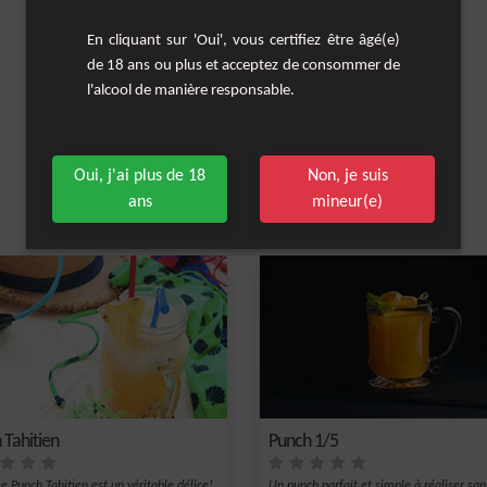
En cliquant sur 'Oui', vous certifiez être âgé(e)
de 18 ans ou plus et acceptez de consommer de
l'alcool de manière responsable.
Oui, j'ai plus de 18
Non, je suis
ans
mineur(e)
Les cocktails similaires
 Tahitien
Punch 1/5
e Punch Tahitien est un véritable délice!
Un punch parfait et simple à réaliser san