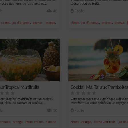
ompose de rhum, de jus d'ananas...
préparation de fruits.
le
40
Facile
,
,
,
,
,
,
,
,
e canne
jus d'ananas
ananas
orange
jus d'orange
citron
jus d'ananas
ananas
orange
ur Tropical Multifruits
Cocktail Mai Tai aux Framboise
eur Tropical Multifruits est un cocktail
Vous recherchez une expérience culinaire
t, riche en saveurs et couleur...
transformera votre soirée en un voyage e
le
10
Facile
,
,
,
,
,
,
ananas
orange
rhum ambré
banane
citron
orange
citron vert frais
jus de 