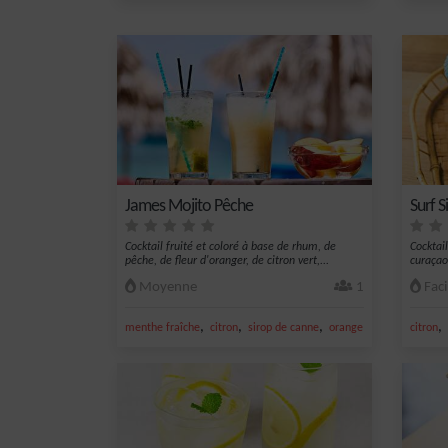
James Mojito Pêche
Surf S
Cocktail fruité et coloré à base de rhum, de
Cocktai
pêche, de fleur d'oranger, de citron vert,...
curaçao
Moyenne
1
Faci
,
,
,
,
,
menthe fraîche
citron
sirop de canne
orange
citron vert frais
citron