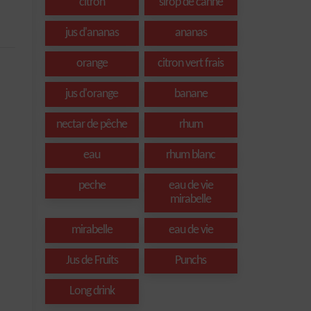
citron
sirop de canne
jus d'ananas
ananas
orange
citron vert frais
jus d'orange
banane
nectar de pêche
rhum
eau
rhum blanc
peche
eau de vie
mirabelle
mirabelle
eau de vie
Jus de Fruits
Punchs
Long drink