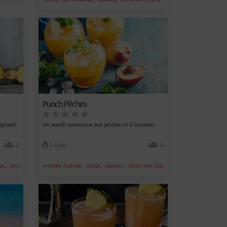
citron
jus d'ananas
ananas
citron vert frais
jus de citron vert
Punch Pêches
iginale
Un punch savoureux aux pêches et à l'ananas.
1
Facile
4
,
,
,
,
,
as
nectar de citron
menthe fraîche
citron
ananas
citron vert frais
sucre