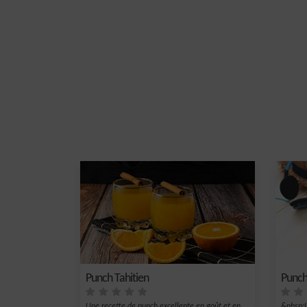
Punch Tahitien
Punch
Une recette de punch excellente en goût et en
&nbsp;L