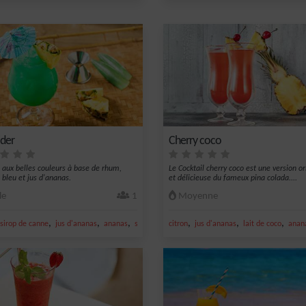
ider
Cherry coco
l aux belles couleurs à base de rhum,
Le Cocktail cherry coco est une version or
 bleu et jus d'ananas.
et délicieuse du fameux pina colada....
le
1
Moyenne
,
,
,
,
,
,
sirop de canne
jus d'ananas
ananas
sucre
citron
jus d'ananas
lait de coco
anan