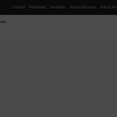
Cocktail
Milkshake
Smoothie
Autres Boissons
Autres Re
elle