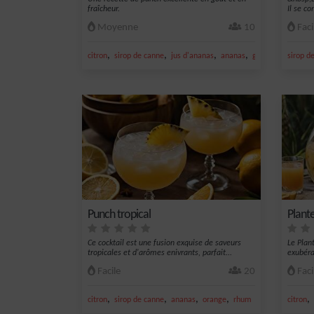
fraîcheur.
Il se c
Moyenne
10
Faci
,
,
,
,
citron
sirop de canne
jus d'ananas
ananas
gousse de vanille
sirop d
Punch tropical
Plante
Ce cocktail est une fusion exquise de saveurs
Le Plant
tropicales et d'arômes enivrants, parfait...
exubéran
Facile
20
Faci
,
,
,
,
,
citron
sirop de canne
ananas
orange
rhum
citron