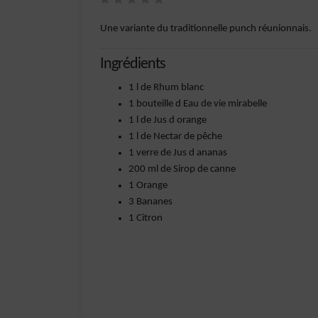
Une variante du traditionnelle punch réunionnais.
Ingrédients
1 l de Rhum blanc
1 bouteille d Eau de vie mirabelle
1 l de Jus d orange
1 l de Nectar de pêche
1 verre de Jus d ananas
200 ml de Sirop de canne
1 Orange
3 Bananes
1 Citron