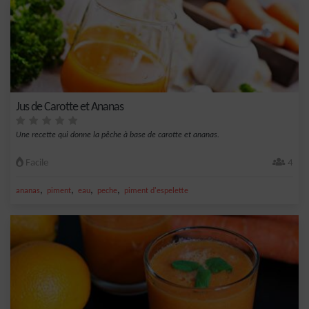
Jus de Carotte et Ananas
Une recette qui donne la pêche à base de carotte et ananas.
Facile
4
,
,
,
,
ananas
piment
eau
peche
piment d'espelette