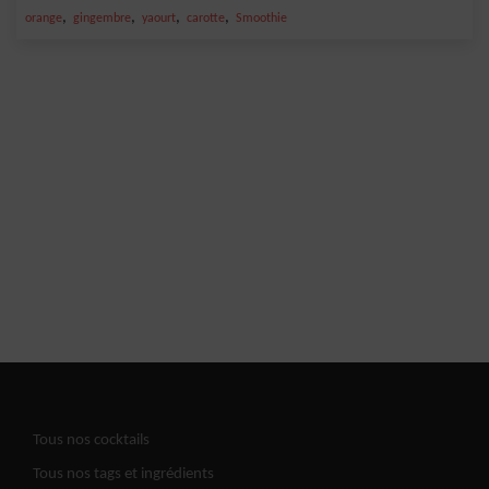
,
,
,
,
orange
gingembre
yaourt
carotte
Smoothie
Tous nos cocktails
Tous nos tags et ingrédients