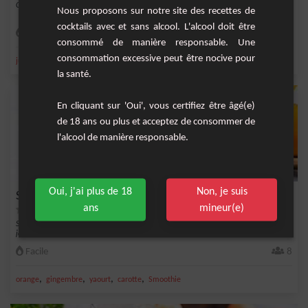
Ce cocktail sans alcool est épicé par une touche de tabasco
Nous proposons sur notre site des recettes de
cocktails avec et sans alcool. L'alcool doit être
Facile
1
consommé de manière responsable. Une
consommation excessive peut être nocive pour
,
,
,
,
jus d'ananas
ananas
nectar de cranberry
framboise
cranberry
la santé.
En cliquant sur 'Oui', vous certifiez être âgé(e)
de 18 ans ou plus et acceptez de consommer de
l'alcool de manière responsable.
Oui, j'ai plus de 18
Non, je suis
Smoothie Carotte Orange
ans
mineur(e)
Smoothie ultra vitaminé à base d'orange et de carotte, idéal pour commencer la
journée.
Facile
8
,
,
,
,
orange
gingembre
yaourt
carotte
Smoothie