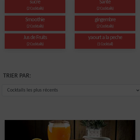
sucre
Santé
(2 Cocktails)
(2 Cocktails)
Smoothie
gingembre
(2 Cocktails)
(2 Cocktails)
Jus de Fruits
yaourt a la peche
(2 Cocktails)
(1 Cocktail)
TRIER PAR: