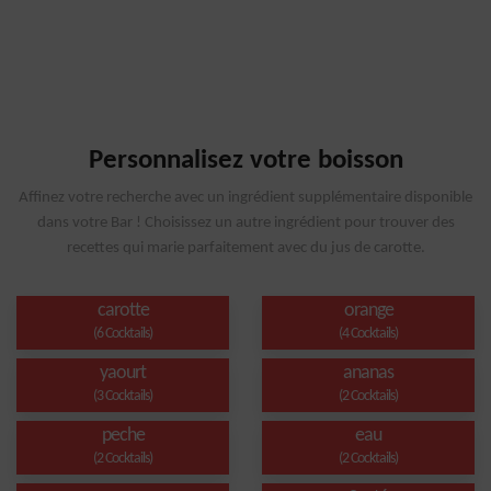
Personnalisez votre boisson
Affinez votre recherche avec un ingrédient supplémentaire disponible
dans votre Bar ! Choisissez un autre ingrédient pour trouver des
recettes qui marie parfaitement avec du jus de carotte.
carotte
orange
(6 Cocktails)
(4 Cocktails)
yaourt
ananas
(3 Cocktails)
(2 Cocktails)
peche
eau
(2 Cocktails)
(2 Cocktails)