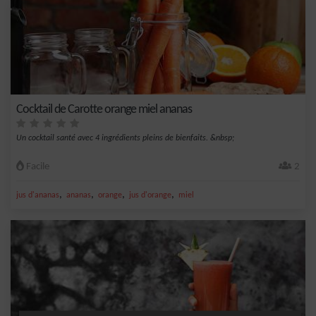
Cocktail de Carotte orange miel ananas
Un cocktail santé avec 4 ingrédients pleins de bienfaits. &nbsp;
Facile
2
,
,
,
,
jus d'ananas
ananas
orange
jus d'orange
miel