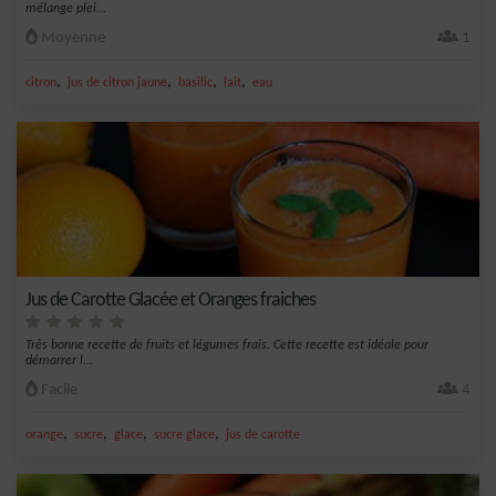
mélange plei...
Moyenne
1
,
,
,
,
citron
jus de citron jaune
basilic
lait
eau
Jus de Carotte Glacée et Oranges fraiches
Très bonne recette de fruits et légumes frais. Cette recette est idéale pour
démarrer l...
Facile
4
,
,
,
,
orange
sucre
glace
sucre glace
jus de carotte