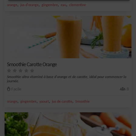
,
,
,
,
orange
jus d'orange
gingembre
eau
clementine
Smoothie Carotte Orange
Smoothie ultra vitaminé à base d'orange et de carotte, idéal pour commencer la
journée.
Facile
8
,
,
,
,
orange
gingembre
yaourt
jus de carotte
Smoothie