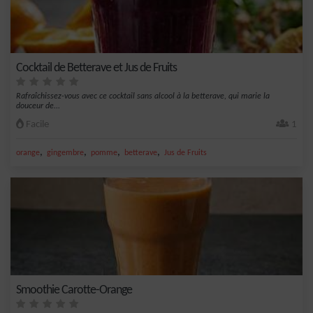
Cocktail de Betterave et Jus de Fruits
Rafraîchissez-vous avec ce cocktail sans alcool à la betterave, qui marie la
douceur de...
Facile
1
,
,
,
,
orange
gingembre
pomme
betterave
Jus de Fruits
Smoothie Carotte-Orange