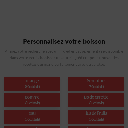
Personnalisez votre boisson
Affinez votre recherche avec un ingrédient supplémentaire disponible
dans votre Bar ! Choisissez un autre ingrédient pour trouver des
recettes qui marie parfaitement avec du carotte.
orange
Smoothie
(8 Cocktails)
(7 Cocktails)
pomme
jus de carotte
(6 Cocktails)
(6 Cocktails)
eau
Jus de Fruits
(5 Cocktails)
(5 Cocktails)