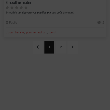
Smoothie matin
Smoothie qui égayera vos papilles par son goût étonnant !
Facile
2
,
,
,
,
citron
banane
pomme
epinard
persil
1
2