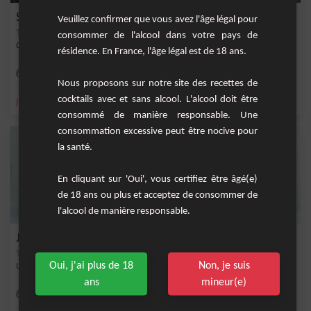
Sully
Veuillez confirmer que vous avez l'âge légal pour
consommer de l'alcool dans votre pays de
Ce cocktail sans alcool est épicé par une touche de tabasco
résidence. En France, l'âge légal est de 18 ans.
Facile
1
Nous proposons sur notre site des recettes de
cocktails avec et sans alcool. L'alcool doit être
,
,
,
,
jus d'ananas
ananas
nectar de cranberry
framboise
cranberry
consommé de manière responsable. Une
consommation excessive peut être nocive pour
la santé.
En cliquant sur 'Oui', vous certifiez être âgé(e)
de 18 ans ou plus et acceptez de consommer de
l'alcool de manière responsable.
Jus boost express
Oui, j'ai plus de 18
Non, je suis
Un jus de fruits fais avec des fruits et des légumes frais
ans
mineur(e)
Facile
4