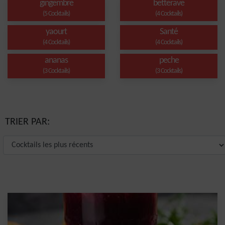
gingembre
betterave
(5 Cocktails)
(4 Cocktails)
yaourt
Santé
(4 Cocktails)
(4 Cocktails)
ananas
peche
(3 Cocktails)
(3 Cocktails)
TRIER PAR: