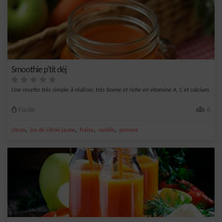
Smoothie p'tit déj
Une recette très simple à réaliser, très bonne et riche en vitamine A, C et calcium.
Facile
6
,
,
,
,
citron
jus de citron jaune
fraise
vanille
pomme