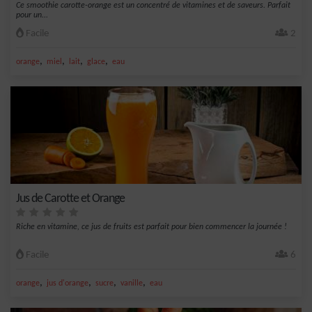
Ce smoothie carotte-orange est un concentré de vitamines et de saveurs. Parfait
pour un...
Facile
2
,
,
,
,
orange
miel
lait
glace
eau
Jus de Carotte et Orange
Riche en vitamine, ce jus de fruits est parfait pour bien commencer la journée !
Facile
6
,
,
,
,
orange
jus d'orange
sucre
vanille
eau