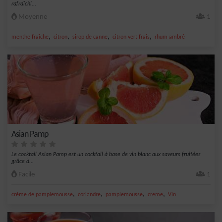
rafraîchi...
Moyenne
1
,
,
,
,
menthe fraîche
citron
sirop de canne
citron vert frais
rhum ambré
Asian Pamp
Le cocktail Asian Pamp est un cocktail à base de vin blanc aux saveurs fruitées
grâce à...
Facile
1
,
,
,
,
crème de pamplemousse
coriandre
pamplemousse
creme
Vin