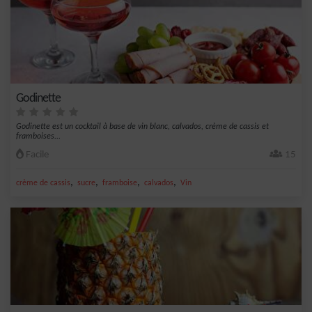
Godinette
Godinette est un cocktail à base de vin blanc, calvados, crème de cassis et
framboises...
Facile
15
,
,
,
,
crème de cassis
sucre
framboise
calvados
Vin