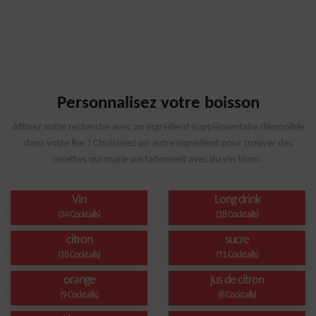
Personnalisez votre boisson
Affinez votre recherche avec un ingrédient supplémentaire disponible
dans votre Bar ! Choisissez un autre ingrédient pour trouver des
recettes qui marie parfaitement avec du vin blanc.
Vin
Long drink
(24 Cocktails)
(18 Cocktails)
citron
sucre
(18 Cocktails)
(11 Cocktails)
orange
jus de citron
(9 Cocktails)
(8 Cocktails)