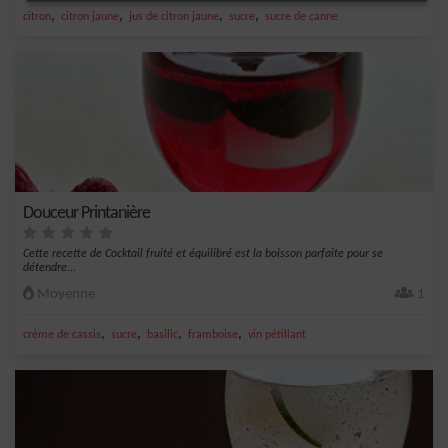
,
,
,
,
citron
citron jaune
jus de citron jaune
sucre
sucre de canne
Douceur Printanière
Cette recette de Cocktail fruité et équilibré est la boisson parfaite pour se
détendre...
Moyenne
1
,
,
,
,
crème de cassis
sucre
basilic
framboise
vin pétillant