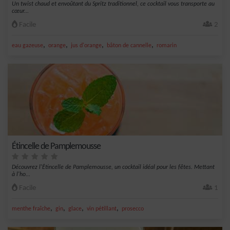
Un twist chaud et envoûtant du Spritz traditionnel, ce cocktail vous transporte au
cœur...
Facile
2
,
,
,
,
eau gazeuse
orange
jus d'orange
bâton de cannelle
romarin
Étincelle de Pamplemousse
Découvrez l'Étincelle de Pamplemousse, un cocktail idéal pour les fêtes. Mettant
à l'ho...
Facile
1
,
,
,
,
menthe fraîche
gin
glace
vin pétillant
prosecco