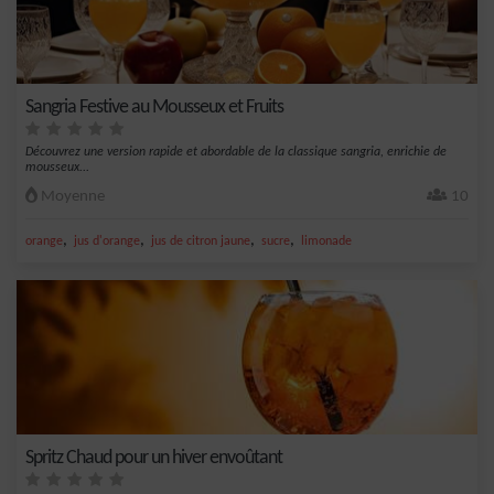
Sangria Festive au Mousseux et Fruits
Découvrez une version rapide et abordable de la classique sangria, enrichie de
mousseux...
Moyenne
10
,
,
,
,
orange
jus d'orange
jus de citron jaune
sucre
limonade
Spritz Chaud pour un hiver envoûtant