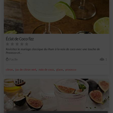
Éclat de Coco fizz
Revisitez le mariage classique du rhum à la noix de coco avec une touche de
Prosecco et...
Facile
1
,
,
,
,
citron
jus de citron vert
noix de coco
glace
prosecco