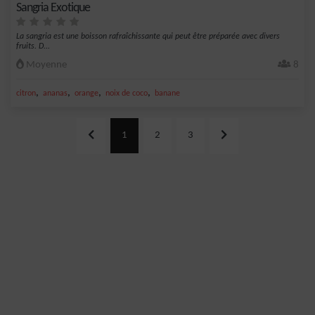
Sangria Exotique
La sangria est une boisson rafraîchissante qui peut être préparée avec divers
fruits. D...
Moyenne
8
,
,
,
,
citron
ananas
orange
noix de coco
banane
1
2
3