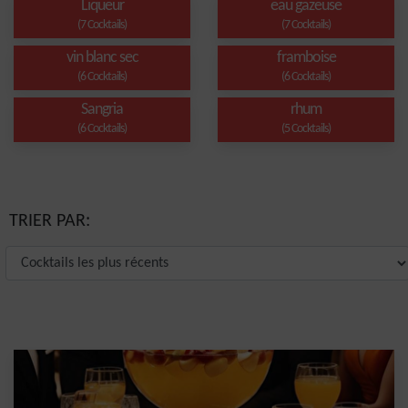
Liqueur
eau gazeuse
(7 Cocktails)
(7 Cocktails)
vin blanc sec
framboise
(6 Cocktails)
(6 Cocktails)
Sangria
rhum
(6 Cocktails)
(5 Cocktails)
TRIER PAR: