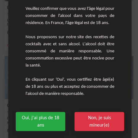
Cocktail aux figues, miel et thym
Veuillez confirmer que vous avez l'âge légal pour
consommer de l'alcool dans votre pays de
Le cocktail aux figues, miel et thym est une boisson délicieuse et raffinée qui allie
résidence. En France, l'âge légal est de 18 ans.
l...
Facile
1
Nous proposons sur notre site des recettes de
cocktails avec et sans alcool. L'alcool doit être
,
,
,
,
miel
sucre
cardamome
anis etoile
figue
consommé de manière responsable. Une
consommation excessive peut être nocive pour
la santé.
En cliquant sur 'Oui', vous certifiez être âgé(e)
de 18 ans ou plus et acceptez de consommer de
l'alcool de manière responsable.
Gewurztraminer sour
Oui, j'ai plus de 18
Non, je suis
Le Gewurztraminer sour est un cocktail élégant et rafraîchissant qui associe les
saveur...
ans
mineur(e)
Facile
1