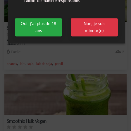
l'alcool de manière responsable.
Oui, j'ai plus de 18
Non, je suis
Smoothie ananas-persil
ans
mineur(e)
Vous cherchez une boisson rafraîchissante et saine pour faire le plein de
vitamines ? E...
Facile
2
,
,
,
,
ananas
lait
soja
lait de soja
persil
Smoothie Hulk Vegan