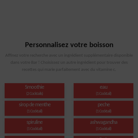
Personnalisez votre boisson
Affinez votre recherche avec un ingrédient supplémentaire disponible
dans votre Bar ! Choisissez un autre ingrédient pour trouver des
recettes qui marie parfaitement avec du vitamine c.
Smoothie
eau
(2 Cocktails)
(1 Cocktail)
sirop de menthe
peche
(1 Cocktail)
(1 Cocktail)
spiruline
ashwagandha
(1 Cocktail)
(1 Cocktail)