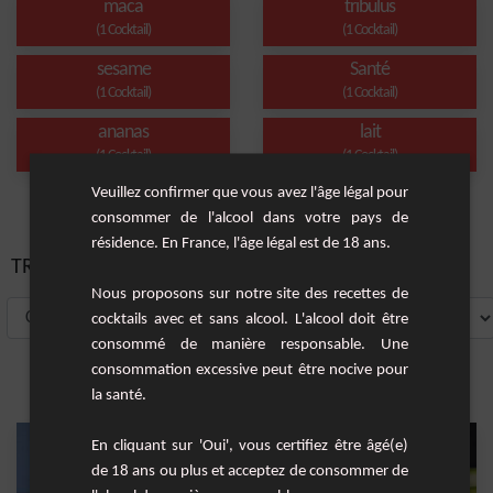
maca
tribulus
(1 Cocktail)
(1 Cocktail)
sesame
Santé
(1 Cocktail)
(1 Cocktail)
ananas
lait
(1 Cocktail)
(1 Cocktail)
Veuillez confirmer que vous avez l'âge légal pour
consommer de l'alcool dans votre pays de
résidence. En France, l'âge légal est de 18 ans.
TRIER PAR:
Nous proposons sur notre site des recettes de
cocktails avec et sans alcool. L'alcool doit être
consommé de manière responsable. Une
consommation excessive peut être nocive pour
la santé.
En cliquant sur 'Oui', vous certifiez être âgé(e)
de 18 ans ou plus et acceptez de consommer de