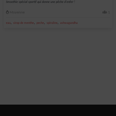
Smoothie spécial sportif qui donne une pêche d'enfer !
Moyenne
1
,
,
,
,
eau
sirop de menthe
peche
spiruline
ashwagandha