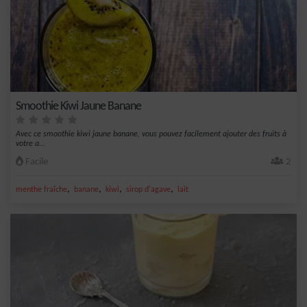
Smoothie Kiwi Jaune Banane
Avec ce smoothie kiwi jaune banane, vous pouvez facilement ajouter des fruits à
votre a...
Facile
2
,
,
,
,
menthe fraîche
banane
kiwi
sirop d'agave
lait