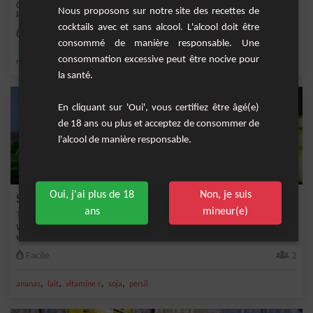
Ce smoothie Melon, Framboise et Gingembre est une variation rafraîchissante et
Nous proposons sur notre site des recettes de
légèreme...
cocktails avec et sans alcool. L'alcool doit être
Facile
4
consommé de manière responsable. Une
consommation excessive peut être nocive pour
,
,
,
,
miel
gingembre
melon
tofou soyeux
Smoothie
la santé.
En cliquant sur 'Oui', vous certifiez être âgé(e)
de 18 ans ou plus et acceptez de consommer de
l'alcool de manière responsable.
Oui, j'ai plus de 18
Non, je suis
Smoothie ananas-persil
ans
mineur(e)
Vous cherchez une boisson rafraîchissante et saine pour faire le plein de
vitamines ? E...
Facile
2
,
,
,
,
ananas
lait
vitamine c
soja
persil