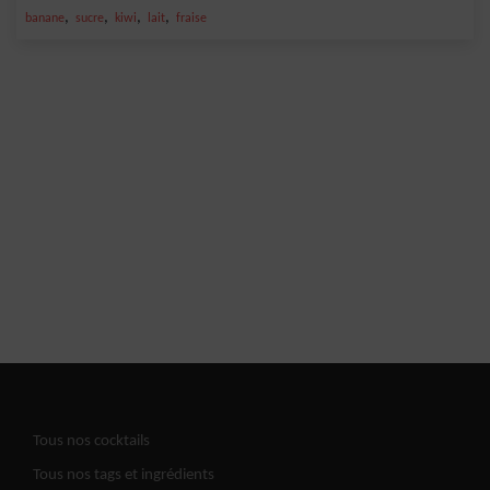
,
,
,
,
banane
sucre
kiwi
lait
fraise
Tous nos cocktails
Tous nos tags et ingrédients