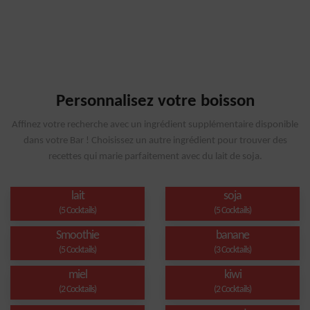
Personnalisez votre boisson
Affinez votre recherche avec un ingrédient supplémentaire disponible
dans votre Bar ! Choisissez un autre ingrédient pour trouver des
recettes qui marie parfaitement avec du lait de soja.
lait
soja
(5 Cocktails)
(5 Cocktails)
Smoothie
banane
(5 Cocktails)
(3 Cocktails)
miel
kiwi
(2 Cocktails)
(2 Cocktails)