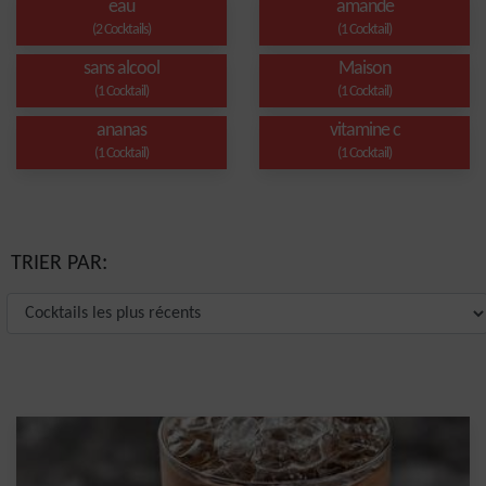
eau
amande
(2 Cocktails)
(1 Cocktail)
sans alcool
Maison
(1 Cocktail)
(1 Cocktail)
ananas
vitamine c
(1 Cocktail)
(1 Cocktail)
TRIER PAR: