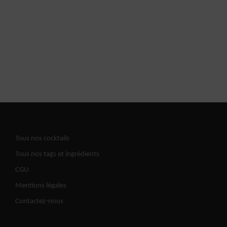
Tous nos cocktails
Tous nos tags et ingrédients
CGU
Mentions légales
Contactez-nous