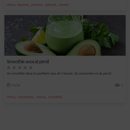
,
,
,
,
citron
banane
pomme
epinard
carotte
Smoothie avocat persil
Un smoothie doux et purifiant avec de l'avocat, du concombre et du persil
Facile
1
,
,
,
citron
concombre
avocat
Smoothie