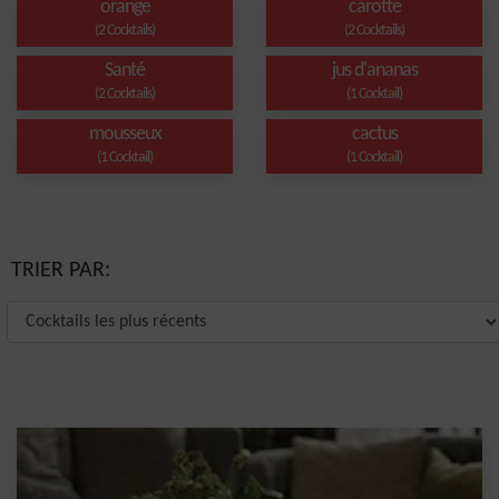
orange
carotte
(2 Cocktails)
(2 Cocktails)
Santé
jus d'ananas
(2 Cocktails)
(1 Cocktail)
mousseux
cactus
(1 Cocktail)
(1 Cocktail)
TRIER PAR: