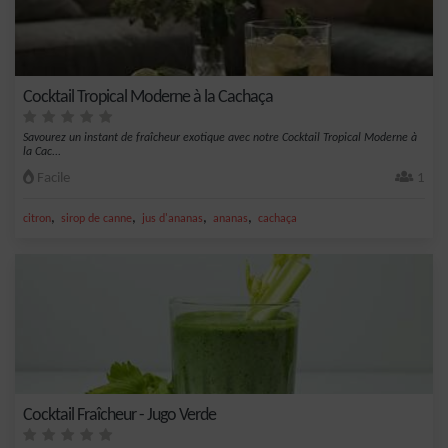
Cocktail Tropical Moderne à la Cachaça
Savourez un instant de fraîcheur exotique avec notre Cocktail Tropical Moderne à
la Cac...
Facile
1
,
,
,
,
citron
sirop de canne
jus d'ananas
ananas
cachaça
Cocktail Fraîcheur - Jugo Verde