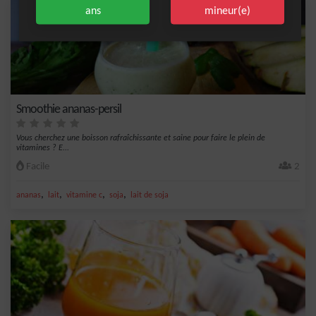
ans
mineur(e)
Smoothie ananas-persil
Vous cherchez une boisson rafraîchissante et saine pour faire le plein de
vitamines ? E...
Facile
2
,
,
,
,
ananas
lait
vitamine c
soja
lait de soja