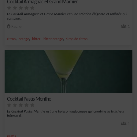
Cocktail Armagnac et Grand Marnier
Le Cocktail Armagnac et Grand Marnier est une création élégante et raffinée qui
combine...
Facile
1
,
,
,
,
citron
orange
bitter
bitter orange
sirop de citron
Cocktail Pastis Menthe
Le Cocktail Pastis Menthe est une boisson audacieuse qui combine la fraîcheur
intense d...
1
pastis