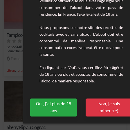
Veuillez confirmer que vous avez l'âge légal pour
consommer de l'alcool dans votre pays de
résidence. En France, l'âge légal est de 18 ans.
Nous proposons sur notre site des recettes de
cocktails avec et sans alcool. L'alcool doit être
Tampico : Cocktail Campari Cointreau Tonic
consommé de manière responsable. Une
Le Cocktail Campari Cointreau Tonic est une boisson vivifiante qui combine
consommation excessive peut être nocive pour
l'amertume d...
la santé.
Facile
1
En cliquant sur 'Oui', vous certifiez être âgé(e)
,
,
,
,
citron
orange
campari
tonic
eau
de 18 ans ou plus et acceptez de consommer de
l'alcool de manière responsable.
Oui, j'ai plus de 18
Non, je suis
ans
mineur(e)
Sherry Flip au Cognac