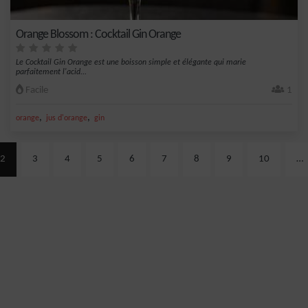
Orange Blossom : Cocktail Gin Orange
Le Cocktail Gin Orange est une boisson simple et élégante qui marie
parfaitement l'acid...
Facile
1
,
,
orange
jus d'orange
gin
2
3
4
5
6
7
8
9
10
…