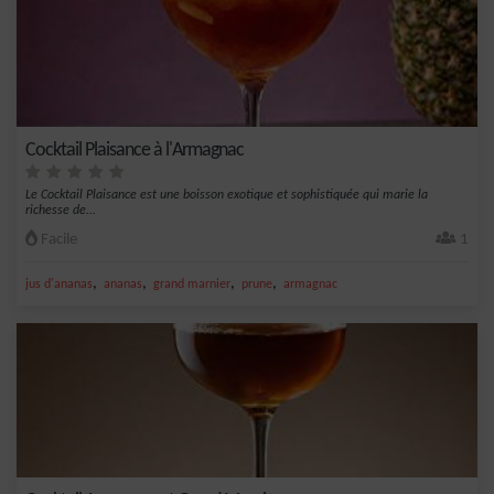
Cocktail Plaisance à l'Armagnac
Le Cocktail Plaisance est une boisson exotique et sophistiquée qui marie la
richesse de...
Facile
1
,
,
,
,
jus d'ananas
ananas
grand marnier
prune
armagnac