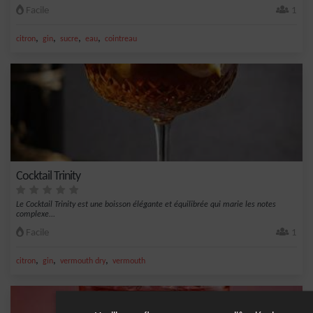
Facile
1
,
,
,
,
citron
gin
sucre
eau
cointreau
Cocktail Trinity
Le Cocktail Trinity est une boisson élégante et équilibrée qui marie les notes
complexe...
Facile
1
,
,
,
citron
gin
vermouth dry
vermouth