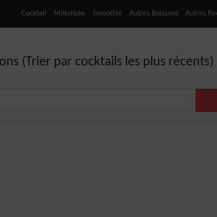
Cocktail
Milkshake
Smoothie
Autres Boissons
Autres Re
ons (Trier par cocktails les plus récents)