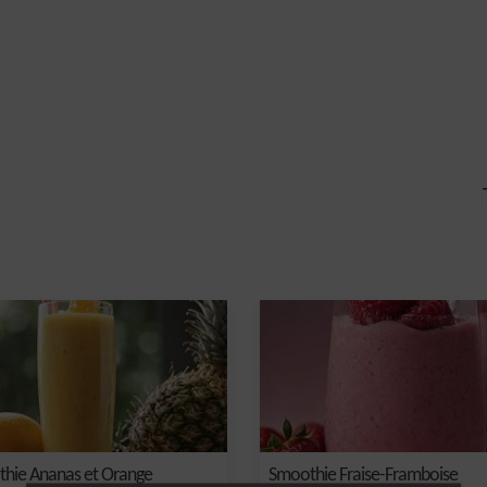
hie Ananas et Orange
Smoothie Fraise-Framboise