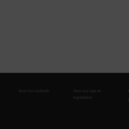
Tous nos cocktails
Tous nos tags et
ingrédients