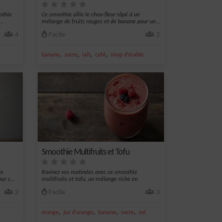
othie
Ce smoothie allie le chou-fleur râpé à un
..
mélange de fruits rouges et de banane pour un...
4
Facile
2
,
,
,
,
banane
sucre
lait
café
sirop d'érable
Smoothie Multifruits et Tofu
ge
Ravivez vos matinées avec ce smoothie
ur c...
multifruits et tofu, un mélange riche en
saveurs...
2
Facile
3
,
,
,
,
orange
jus d'orange
banane
sucre
sel