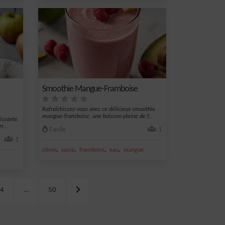
Smoothie Mangue-Framboise
Rafraîchissez-vous avec ce délicieux smoothie
mangue-framboise, une boisson pleine de f...
issante
...
Facile
1
1
,
,
,
,
citron
sucre
framboise
eau
mangue
4
…
50