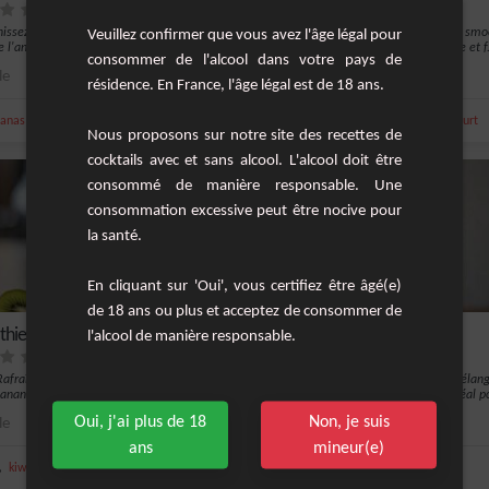
hissez-vous avec ce smoothie tropical qui
Rafraîchissez-vous avec ce délicieux smo
Veuillez confirmer que vous avez l'âge légal pour
 l'ananas juteux avec une touch...
fraise-framboise, une boisson légère et f.
consommer de l'alcool dans votre pays de
le
2
Facile
résidence. En France, l'âge légal est de 18 ans.
,
,
,
,
,
,
,
,
nanas
ananas
orange
vanille
eau
lait
glace
fraise
framboise
yaourt
Nous proposons sur notre site des recettes de
cocktails avec et sans alcool. L'alcool doit être
consommé de manière responsable. Une
consommation excessive peut être nocive pour
la santé.
En cliquant sur 'Oui', vous certifiez être âgé(e)
de 18 ans ou plus et acceptez de consommer de
hie Fraise-Banane
Smoothie Banane-Cacao
l'alcool de manière responsable.
afraîchissez-vous avec ce smoothie
Ce smoothie banane-cacao est le mélan
banane, un mélange crémeux et fruité i...
parfait de saveurs et de textures, idéal po
Oui, j'ai plus de 18
Non, je suis
le
8
Facile
ans
mineur(e)
,
,
,
,
,
,
,
,
kiwi
fraise
vanille
yaourt
banane
sucre
lait
café
cacao