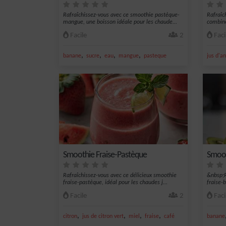
Rafraîchissez-vous avec ce smoothie pastèque-
Rafraîc
mangue, une boisson idéale pour les chaude...
combine
Facile
2
Faci
,
,
,
,
banane
sucre
eau
mangue
pasteque
jus d'a
Smoothie Fraise-Pastèque
Smoot
Rafraîchissez-vous avec ce délicieux smoothie
&nbsp;R
fraise-pastèque, idéal pour les chaudes j...
fraise-
Facile
2
Faci
,
,
,
,
citron
jus de citron vert
miel
fraise
café
banane