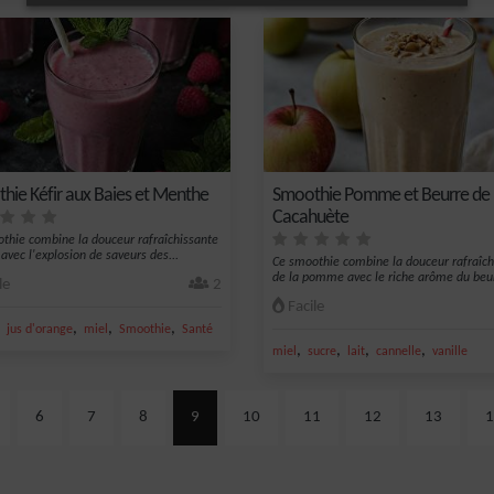
hie Kéfir aux Baies et Menthe
Smoothie Pomme et Beurre de
Cacahuète
thie combine la douceur rafraîchissante
 avec l'explosion de saveurs des...
Ce smoothie combine la douceur rafraîch
de la pomme avec le riche arôme du beurr
le
2
Facile
,
,
,
,
jus d'orange
miel
Smoothie
Santé
,
,
,
,
miel
sucre
lait
cannelle
vanille
6
7
8
9
10
11
12
13
1