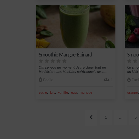
Smoothie Mangue-Épinard
Smoot
Offrez-vous un moment de fraîcheur tout en
Ce smoo
bénéficiant des bienfaits nutritionnels avec...
du kéfir
Facile
1
Faci
,
,
,
,
sucre
lait
vanille
eau
mangue
orange
1
…
5