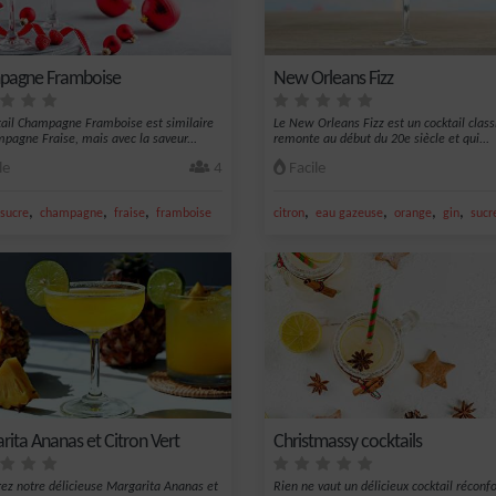
pagne Framboise
New Orleans Fizz
tail Champagne Framboise est similaire
Le New Orleans Fizz est un cocktail class
pagne Fraise, mais avec la saveur...
remonte au début du 20e siècle et qui...
le
4
Facile
,
,
,
,
,
,
,
sucre
champagne
fraise
framboise
citron
eau gazeuse
orange
gin
sucr
rita Ananas et Citron Vert
Christmassy cocktails
ez notre délicieuse Margarita Ananas et
Rien ne vaut un délicieux cocktail réconf