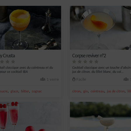
y Crusta
Corpse reviver n°2
tail classique avec du cointreau et du
Cocktail classique avec un touche d'absin
pour ce cocktail IBA
jus de citron, du lillet blanc, du coi...
1 verre
Facile
1
,
,
,
,
,
,
,
sucre
glace
bitter
cognac
citron
gin
cointreau
jus de citron
li