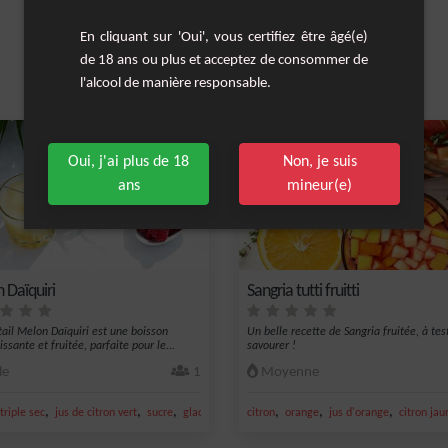
En cliquant sur 'Oui', vous certifiez être âgé(e)
de 18 ans ou plus et acceptez de consommer de
l'alcool de manière responsable.
Les cocktails similaires
Oui, j'ai plus de 18
Non, je suis
ans
mineur(e)
 Daïquiri
Sangria tutti fruitti
tail Melon Daïquiri est une boisson
Un belle recette de Sangria fruitée, à tes
issante et fruitée, parfaite pour le...
savourer !
le
1
Moyenne
,
,
,
,
,
,
triple sec
jus de citron vert
sucre
glace
citron
orange
jus d'orange
citron jau