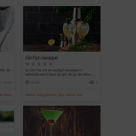
Gin Fizz classique
the, du
Le Gin Fizz est un cocktail classique et
rafraîchissant à base de gin, de jus de citron...
 verre
Facile
1
,
,
,
,
llet blanc
citron
eau gazeuse
gin
sucre
eau