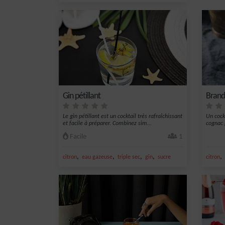
Gin pétillant
Brand
Le gin pétillant est un cocktail très rafraîchissant
Un cock
et facile à préparer. Combinez sim...
cognac 
Facile
1
,
,
,
,
,
citron
eau gazeuse
triple sec
gin
sucre
citron