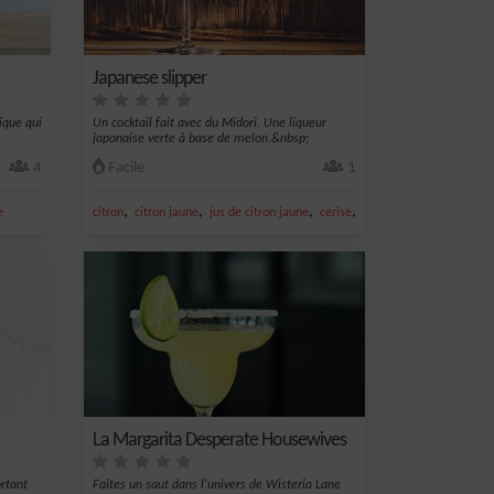
Japanese slipper
ique qui
Un cocktail fait avec du Midori. Une liqueur
japonaise verte à base de melon.&nbsp;
4
Facile
1
,
,
,
,
e
citron
citron jaune
jus de citron jaune
cerise
melon
La Margarita Desperate Housewives
ortant
Faites un saut dans l'univers de Wisteria Lane