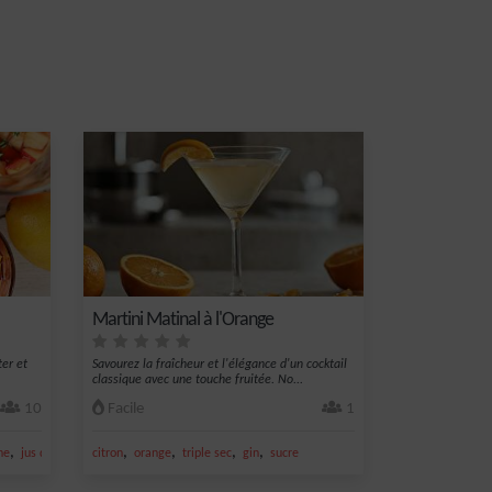
Martini Matinal à l'Orange
ter et
Savourez la fraîcheur et l'élégance d'un cocktail
classique avec une touche fruitée. No...
10
Facile
1
,
,
,
,
,
ne
jus de citron jaune
citron
orange
triple sec
gin
sucre