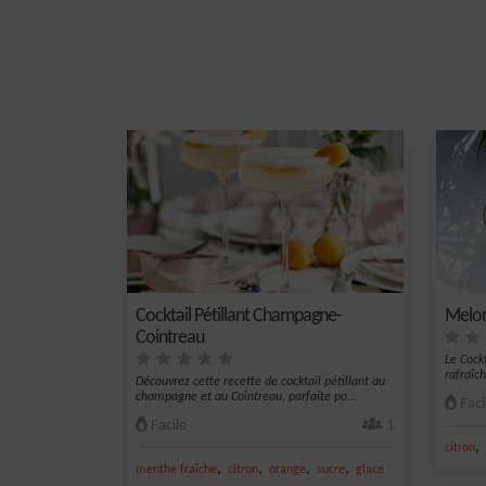
Cocktail Pétillant Champagne-
Melon
Cointreau
Le Cock
rafraîch
Découvrez cette recette de cocktail pétillant au
champagne et au Cointreau, parfaite po...
Faci
Facile
1
,
citron
,
,
,
,
menthe fraîche
citron
orange
sucre
glace