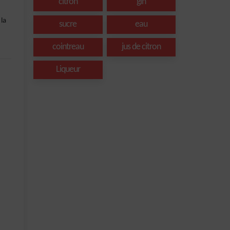
citron
gin
 la
sucre
eau
cointreau
jus de citron
Liqueur