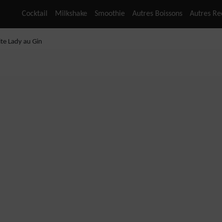
Cocktail
Milkshake
Smoothie
Autres Boissons
Autres Re
te Lady au Gin