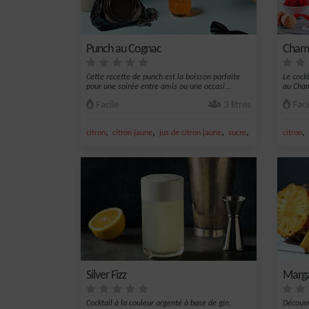
Punch au Cognac
Cham
Cette recette de punch est la boisson parfaite
Le cock
pour une soirée entre amis ou une occasi...
au Cham
Facile
3 litres
Faci
,
,
,
,
,
citron
citron jaune
jus de citron jaune
sucre
thé vert
citron
Silver Fizz
Marga
Cocktail à la couleur argenté à base de gin,
Découvr