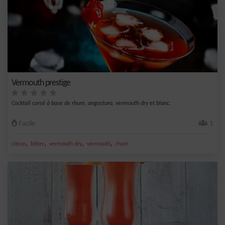
Vermouth prestige
Cocktail corsé à base de rhum, angostura, vermouth dry et blanc.
Facile
1
,
,
,
,
citron
bitter
vermouth dry
vermouth
rhum