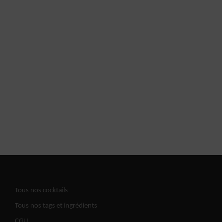
Tous nos cocktails
Tous nos tags et ingrédients
CGU