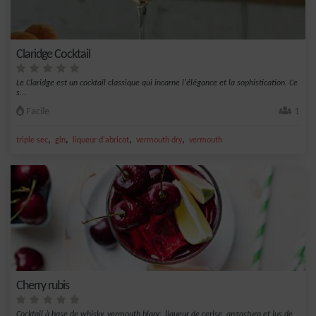
Claridge Cocktail
Le Claridge est un cocktail classique qui incarne l'élégance et la sophistication. Ce
s...
Facile
1
,
,
,
,
triple sec
gin
liqueur d'abricot
vermouth dry
vermouth
Cherry rubis
Cocktail à base de whisky, vermouth blanc, liqueur de cerise, angostura et jus de