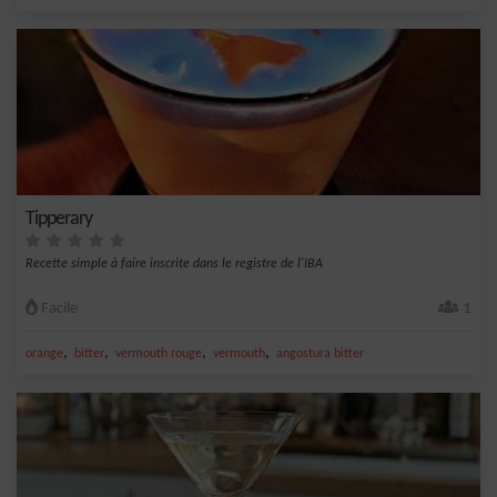
Tipperary
Recette simple à faire inscrite dans le registre de l'IBA
Facile
1
,
,
,
,
orange
bitter
vermouth rouge
vermouth
angostura bitter