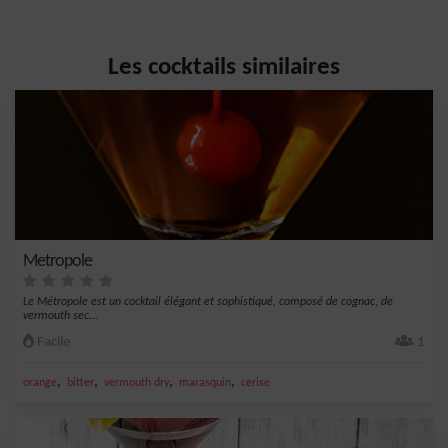
Les cocktails similaires
Metropole
Le Métropole est un cocktail élégant et sophistiqué, composé de cognac, de
vermouth sec...
Facile
1
,
,
,
,
orange
bitter
vermouth dry
marasquin
cerise