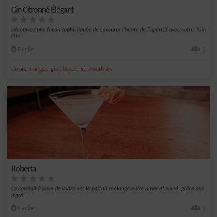
Gin Citronné Élégant
Découvrez une façon sophistiquée de savourer l'heure de l'apéritif avec notre "Gin
Citr...
Facile
1
,
,
,
,
citron
orange
gin
bitter
vermouth dry
Roberta
Ce cocktail à base de vodka est le parfait mélange entre amer et sucré, grâce aux
ingré...
Facile
1