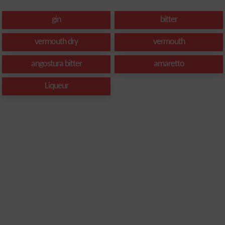
gin
bitter
vermouth dry
vermouth
angostura bitter
amaretto
Liqueur