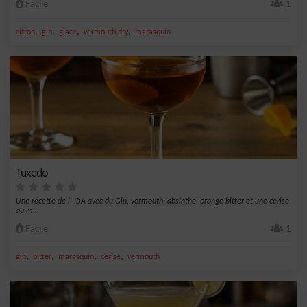
Facile
1
,
,
,
,
citron
gin
glace
vermouth dry
marasquin
Tuxedo
Une recette de l' IBA avec du Gin, vermouth, absinthe, orange bitter et une cerise
au m...
Facile
1
,
,
,
,
gin
bitter
marasquin
cerise
vermouth