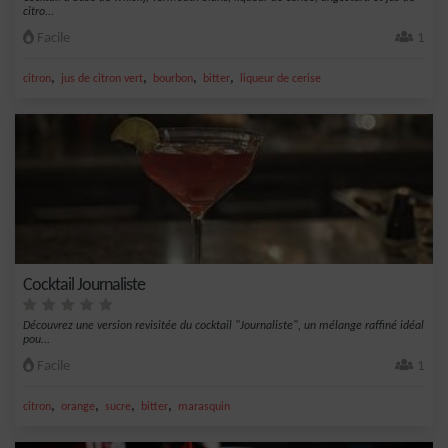
citro...
Facile
1
,
,
,
,
citron
jus de citron vert
bourbon
bitter
liqueur de cerise
Cocktail Journaliste
Découvrez une version revisitée du cocktail "Journaliste", un mélange raffiné idéal
pou...
Facile
1
,
,
,
,
citron
orange
sucre
bitter
marasquin