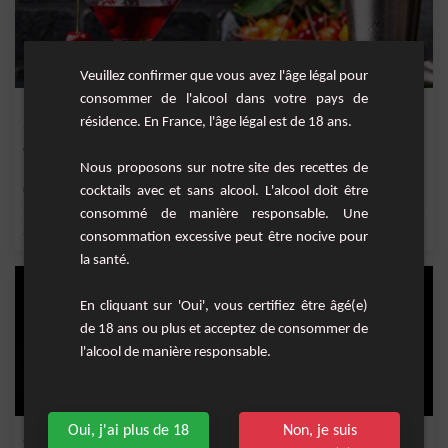
Veuillez confirmer que vous avez l'âge légal pour
consommer de l'alcool dans votre pays de
Royal cocktail
résidence. En France, l'âge légal est de 18 ans.
Cocktail à base de gin, vermouth dry, liqueur de cerise et marasquin.
Nous proposons sur notre site des recettes de
Facile
cocktails avec et sans alcool. L'alcool doit être
1
consommé de manière responsable. Une
,
,
,
,
gin
vermouth dry
marasquin
cerise
liqueur de cerise
consommation excessive peut être nocive pour
la santé.
En cliquant sur 'Oui', vous certifiez être âgé(e)
de 18 ans ou plus et acceptez de consommer de
l'alcool de manière responsable.
Oui, j'ai plus de 18
Non, je suis
John's framboise