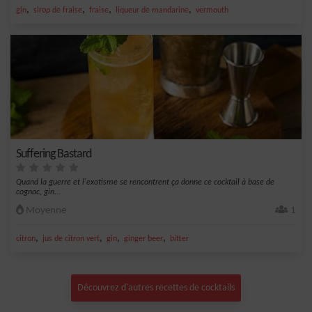
,
,
,
,
gin
sirop de fraise
fraise
liqueur de mandarine
vermouth
Suffering Bastard
Quand la guerre et l'exotisme se rencontrent ça donne ce cocktail à base de
cognac, gin...
Moyenne
1
,
,
,
,
citron
jus de citron vert
gin
ginger beer
bitter
Découvrez d'autres recettes de cocktails