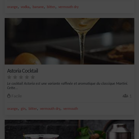
,
,
,
,
orange
vodka
banane
bitter
vermouth dry
Astoria Cocktail
Le cocktail Astoria est une variante raffinée et aromatique du classique Martini.
Cette...
Facile
1
,
,
,
,
orange
gin
bitter
vermouth dry
vermouth