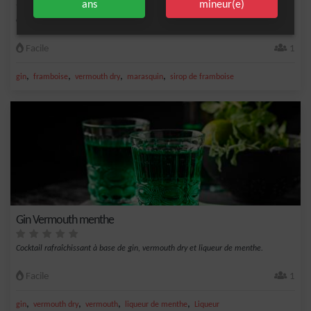
ans
mineur(e)
Cocktail à base de gin, vermouth dry, marasquin et sirop de framboise.
Facile
1
,
,
,
,
gin
framboise
vermouth dry
marasquin
sirop de framboise
Gin Vermouth menthe
Cocktail rafraîchissant à base de gin, vermouth dry et liqueur de menthe.
Facile
1
,
,
,
,
gin
vermouth dry
vermouth
liqueur de menthe
Liqueur