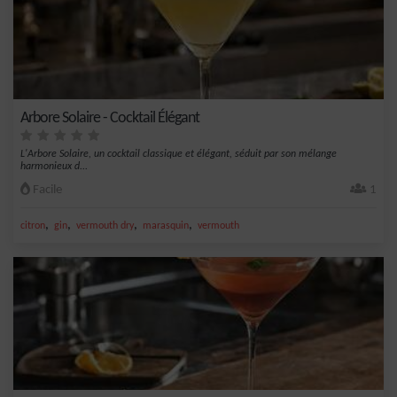
Arbore Solaire - Cocktail Élégant
L'Arbore Solaire, un cocktail classique et élégant, séduit par son mélange
harmonieux d...
Facile
1
,
,
,
,
citron
gin
vermouth dry
marasquin
vermouth