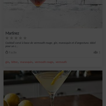
Martinez
Cocktail corsé à base de vermouth rouge, gin, marasquin et d'angostura. Idéel
pour un c...
Facile
1
,
,
,
,
gin
bitter
marasquin
vermouth rouge
vermouth