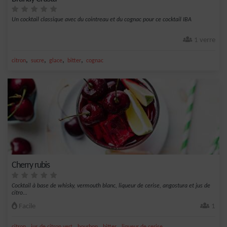
Un cocktail classique avec du cointreau et du cognac pour ce cocktail IBA
1 verre
,
,
,
,
citron
sucre
glace
bitter
cognac
Cherry rubis
Cocktail à base de whisky, vermouth blanc, liqueur de cerise, angostura et jus de
citro...
Facile
1
,
,
,
,