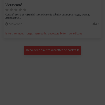
Vieux carré
Cocktail corsé et rafraîchissant à base de whisky, vermouth rouge, brandy,
bénédictine...
Moyenne
1
,
,
,
,
bitter
vermouth rouge
vermouth
angostura bitter
benedictine
Découvrez d'autres recettes de cocktails