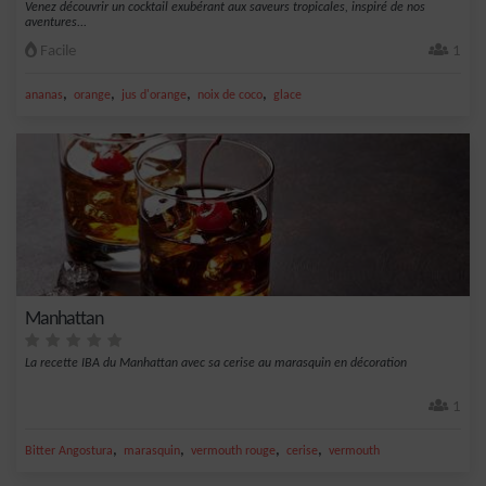
Venez découvrir un cocktail exubérant aux saveurs tropicales, inspiré de nos
aventures...
Facile
1
,
,
,
,
ananas
orange
jus d'orange
noix de coco
glace
Manhattan
La recette IBA du Manhattan avec sa cerise au marasquin en décoration
1
,
,
,
,
Bitter Angostura
marasquin
vermouth rouge
cerise
vermouth