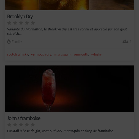
Brooklyn Dry
Variante du Manhattan, le Brooklyn Dry est très connu et apprécié par son goût
rafraîch...
Facile
1
,
,
,
,
scotch whisky
vermouth dry
marasquin
vermouth
whisky
John's framboise
Cocktail à base de gin, vermouth dry, marasquin et sirop de framboise.