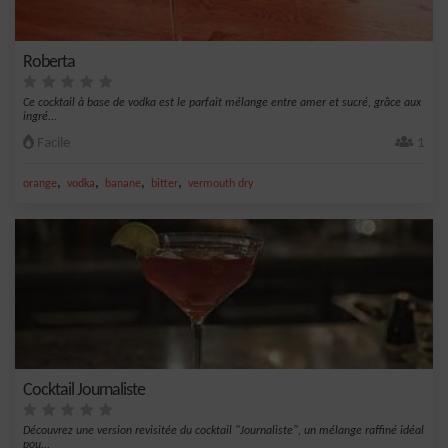
Roberta
Ce cocktail à base de vodka est le parfait mélange entre amer et sucré, grâce aux
ingré...
Facile
1
,
,
,
,
orange
vodka
banane
bitter
vermouth dry
Cocktail Journaliste
Découvrez une version revisitée du cocktail "Journaliste", un mélange raffiné idéal
pou...