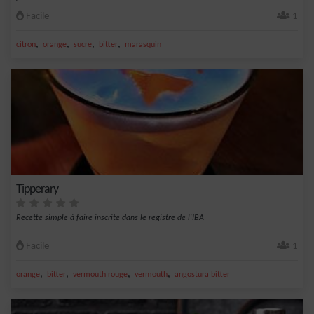
Facile
1
,
,
,
,
citron
orange
sucre
bitter
marasquin
Tipperary
Recette simple à faire inscrite dans le registre de l'IBA
Facile
1
,
,
,
,
orange
bitter
vermouth rouge
vermouth
angostura bitter