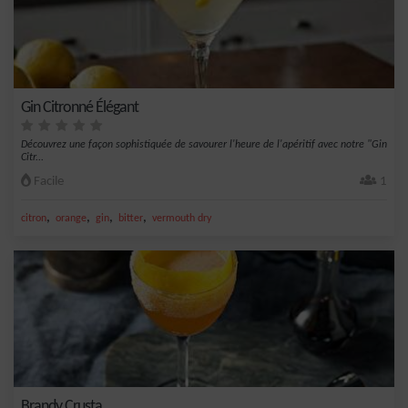
Gin Citronné Élégant
Découvrez une façon sophistiquée de savourer l'heure de l'apéritif avec notre "Gin
Citr...
Facile
1
,
,
,
,
citron
orange
gin
bitter
vermouth dry
Brandy Crusta