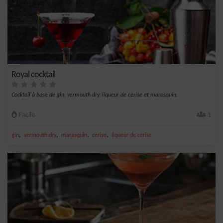
Royal cocktail
Cocktail à base de gin, vermouth dry, liqueur de cerise et marasquin.
Facile
1
,
,
,
,
gin
vermouth dry
marasquin
cerise
liqueur de cerise