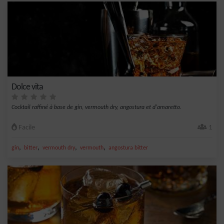
Dolce vita
Cocktail raffiné à base de gin, vermouth dry, angostura et d'amaretto.
Facile
1
,
,
,
,
gin
bitter
vermouth dry
vermouth
angostura bitter