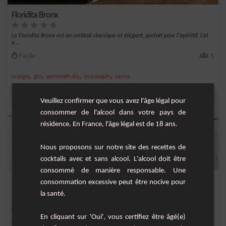
Floridita Bronx
Le Floridita Bronx est un cocktail classique et élégant, parfait pour l'apéritif. Cet
a...
Facile
1
,
,
,
,
orange
gin
vermouth dry
marasquin
cerise
Veuillez confirmer que vous avez l'âge légal pour
consommer de l'alcool dans votre pays de
résidence. En France, l'âge légal est de 18 ans.
Nous proposons sur notre site des recettes de
cocktails avec et sans alcool. L'alcool doit être
consommé de manière responsable. Une
Martinez
consommation excessive peut être nocive pour
la santé.
Cocktail corsé à base de vermouth rouge, gin, marasquin et d'angostura. Idéel
pour un c...
En cliquant sur 'Oui', vous certifiez être âgé(e)
Facile
1