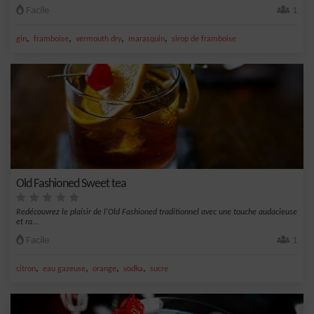
Facile
1
,
,
,
,
gin
framboise
vermouth dry
marasquin
sirop de framboise
Old Fashioned Sweet tea
Redécouvrez le plaisir de l'Old Fashioned traditionnel avec une touche audacieuse
et ra...
Facile
1
,
,
,
,
citron
eau gazeuse
orange
vodka
sucre