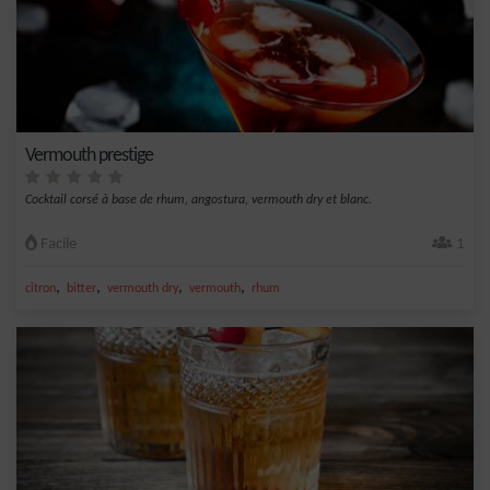
Vermouth prestige
Cocktail corsé à base de rhum, angostura, vermouth dry et blanc.
Facile
1
,
,
,
,
citron
bitter
vermouth dry
vermouth
rhum