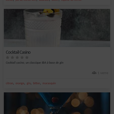
citron
jus de citron vert
bourbon
bitter
liqueur de cerise
Cocktail Casino
Cocktail casino, un classique IBA à base de gin
1 verre
,
,
,
,
citron
orange
gin
bitter
marasquin