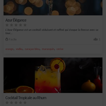
Azur Élégance
L'Azur Élégance est un cocktail séduisant et raffiné qui évoque la finesse avec sa
touc...
Facile
1
,
,
,
,
orange
vodka
curaçao bleu
marasquin
cerise
Cocktail Tropicale au Rhum