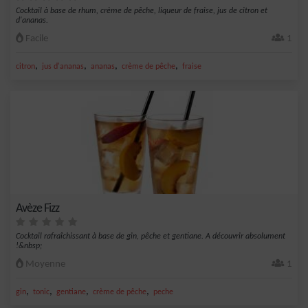
Cocktail à base de rhum, crème de pêche, liqueur de fraise, jus de citron et
d'ananas.
Facile
1
,
,
,
,
citron
jus d'ananas
ananas
crème de pêche
fraise
Avèze Fizz
Cocktail rafraîchissant à base de gin, pêche et gentiane. A découvrir absolument
!&nbsp;
Moyenne
1
,
,
,
,
gin
tonic
gentiane
crème de pêche
peche