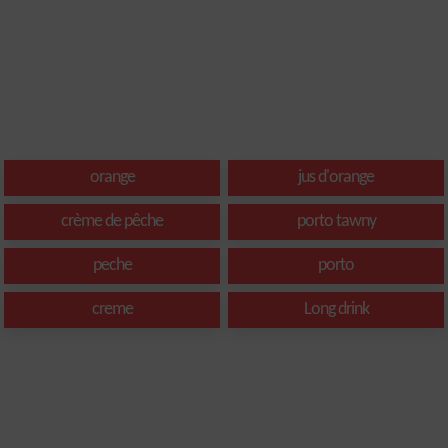
orange
jus d'orange
crème de pêche
porto tawny
peche
porto
creme
Long drink