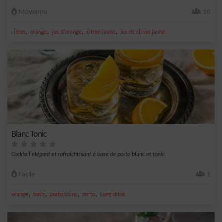
Moyenne
10
,
,
,
,
citron
orange
jus d'orange
citron jaune
jus de citron jaune
Blanc Tonic
Cocktail élégant et rafraîchissant à base de porto blanc et tonic.
Facile
1
,
,
,
,
orange
tonic
porto blanc
porto
Long drink