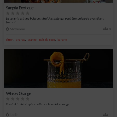
Sangria Exotique
La sangria est une boisson rafraîchissante qui peut être préparée avec divers
fruits. D...
Moyenne
8
,
,
,
,
citron
ananas
orange
noix de coco
banane
Whisky Orange
Cocktail fruité simple et efficace le whisky orange.
Facile
1