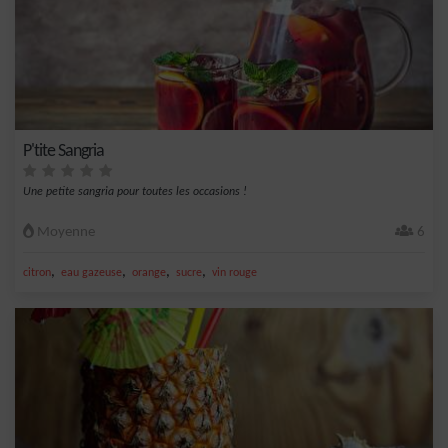
P'tite Sangria
Une petite sangria pour toutes les occasions !
Moyenne
6
,
,
,
,
citron
eau gazeuse
orange
sucre
vin rouge