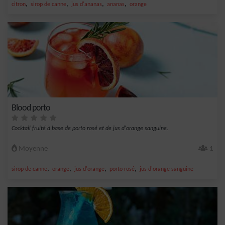
,
,
,
,
citron
sirop de canne
jus d'ananas
ananas
orange
Blood porto
Cocktail fruité à base de porto rosé et de jus d'orange sanguine.
Moyenne
1
,
,
,
,
sirop de canne
orange
jus d'orange
porto rosé
jus d'orange sanguine