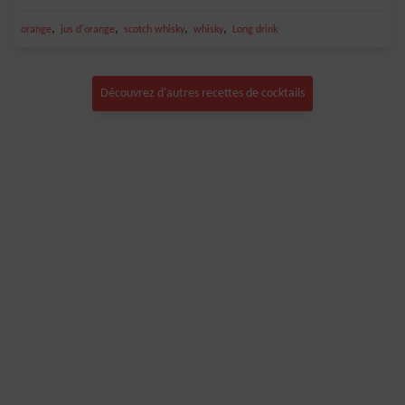
,
,
,
,
orange
jus d'orange
scotch whisky
whisky
Long drink
Découvrez d'autres recettes de cocktails