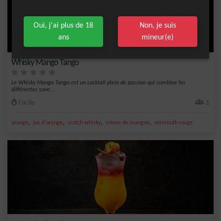
Oui, j'ai plus de 18
Non, je suis
ans
mineur(e)
Whisky Mango Tango
Le Whisky Mango Tango est un cocktail plein de passion qui combine les
différentes save...
Facile
1
,
,
,
,
orange
jus d'orange
scotch whisky
crème de mangue
vermouth rouge