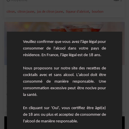
Moyenne
2
,
,
,
,
citron
citron jaune
jus de citron jaune
liqueur d'abricot
bourbon
Veuillez confirmer que vous avez l'âge légal pour
consommer de l'alcool dans votre pays de
résidence. En France, l'âge légal est de 18 ans.
Nous proposons sur notre site des recettes de
Porto Daisy
cocktails avec et sans alcool. L'alcool doit être
consommé de manière responsable. Une
Cocktail fruité à basez de porto blanc, nectar de cranberry et crème de pêche.
consommation excessive peut être nocive pour
Facile
la santé.
1
,
,
,
,
nectar de cranberry
crème de pêche
porto blanc
cranberry
peche
En cliquant sur 'Oui', vous certifiez être âgé(e)
de 18 ans ou plus et acceptez de consommer de
l'alcool de manière responsable.