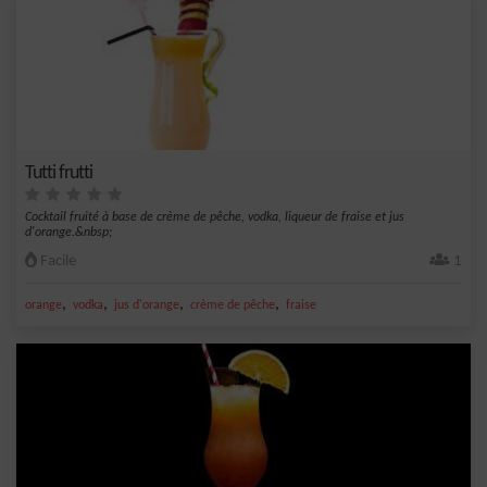
Tutti frutti
Cocktail fruité à base de crème de pêche, vodka, liqueur de fraise et jus
d'orange.&nbsp;
Facile
1
,
,
,
,
orange
vodka
jus d'orange
crème de pêche
fraise