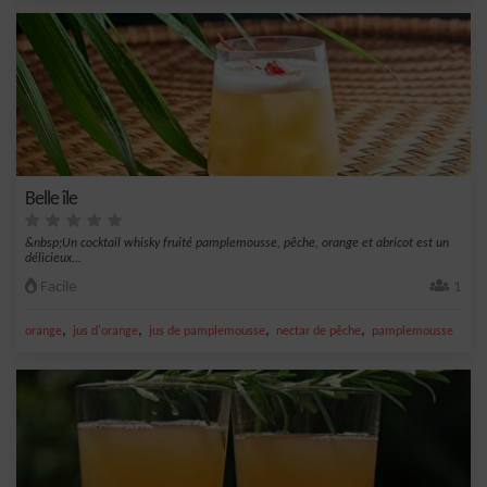
Belle île
&nbsp;Un cocktail whisky fruité pamplemousse, pêche, orange et abricot est un
délicieux...
Facile
1
,
,
,
,
orange
jus d'orange
jus de pamplemousse
nectar de pêche
pamplemousse