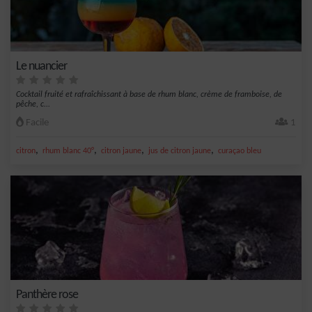
Le nuancier
Cocktail fruité et rafraîchissant à base de rhum blanc, crème de framboise, de
pêche, c...
Facile
1
,
,
,
,
citron
rhum blanc 40°
citron jaune
jus de citron jaune
curaçao bleu
Panthère rose