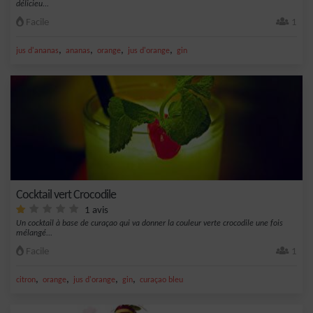
délicieu...
Facile
1
,
,
,
,
jus d'ananas
ananas
orange
jus d'orange
gin
Cocktail vert Crocodile
1 avis
Un cocktail à base de curaçao qui va donner la couleur verte crocodile une fois
mélangé...
Facile
1
,
,
,
,
citron
orange
jus d'orange
gin
curaçao bleu