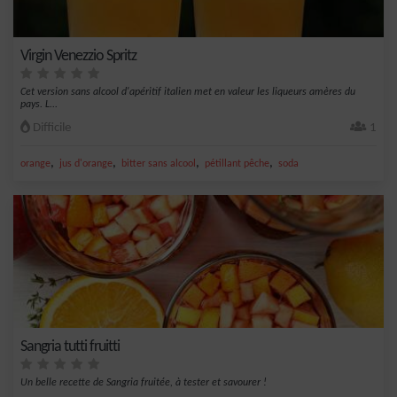
Virgin Venezzio Spritz
Cet version sans alcool d'apéritif italien met en valeur les liqueurs amères du
pays. L...
Difficile
1
,
,
,
,
orange
jus d'orange
bitter sans alcool
pétillant pêche
soda
Sangria tutti fruitti
Un belle recette de Sangria fruitée, à tester et savourer !