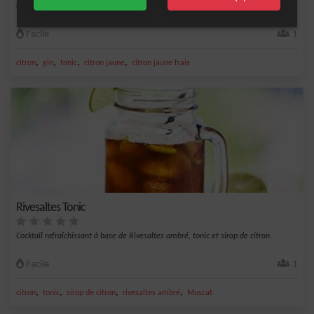
Cocktail au petit goût amer et acidulé. Ne pas confondre avec un verre d'eau
!&nbsp;
Facile
1
,
,
,
,
citron
gin
tonic
citron jaune
citron jaune frais
Rivesaltes Tonic
Cocktail rafraîchissant à base de Rivesaltes ambré, tonic et sirop de citron.
Facile
1
,
,
,
,
citron
tonic
sirop de citron
rivesaltes ambré
Muscat