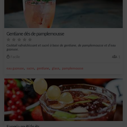
Gentiane dés de pamplemousse
Cocktail rafraîchissant et sucré à base de gentiane, de pamplemousse et d'eau
gazeuse.
Facile
1
,
,
,
,
eau gazeuse
sucre
gentiane
glace
pamplemousse