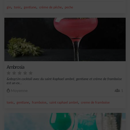
,
,
,
,
gin
tonic
gentiane
crème de pêche
peche
Ambrosia
&nbsp;Un cocktail avec du saint Raphael ambré, gentiane et crème de framboise
est un ex...
Moyenne
1
,
,
,
,
tonic
gentiane
framboise
saint raphael ambré
creme de framboise