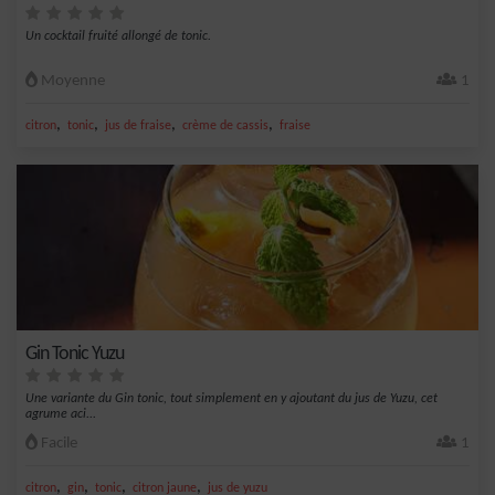
Un cocktail fruité allongé de tonic.
Moyenne
1
,
,
,
,
citron
tonic
jus de fraise
crème de cassis
fraise
Gin Tonic Yuzu
Une variante du Gin tonic, tout simplement en y ajoutant du jus de Yuzu, cet
agrume aci...
Facile
1
,
,
,
,
citron
gin
tonic
citron jaune
jus de yuzu