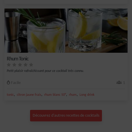
Rhum Tonic
Petit plaisir rafraîchissant pour ce cocktail très connu.
Facile
1
,
,
,
,
tonic
citron jaune frais
rhum blanc 50°
rhum
Long drink
Découvrez d'autres recettes de cocktails