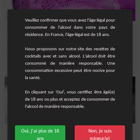
Veuillez confirmer que vous avez l'âge légal pour
Tonic Purple
consommer de l'alcool dans votre pays de
résidence. En France, l'âge légal est de 18 ans.
Cocktail fruité à base de porto rosé, sirop de mûre et tonic.
Nous proposons sur notre site des recettes de
Facile
1
cocktails avec et sans alcool. L'alcool doit être
consommé de manière responsable. Une
,
,
,
,
tonic
crème de mûre
porto rosé
mûre
sirop de mûre
consommation excessive peut être nocive pour
la santé.
En cliquant sur 'Oui', vous certifiez être âgé(e)
de 18 ans ou plus et acceptez de consommer de
l'alcool de manière responsable.
Gin Tonic
Oui, j'ai plus de 18
Non, je suis
ans
mineur(e)