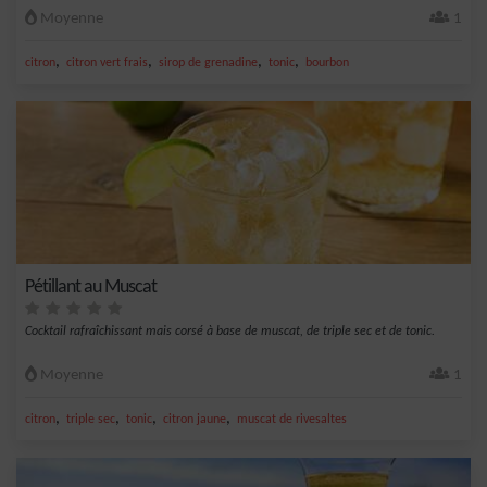
Moyenne
1
,
,
,
,
citron
citron vert frais
sirop de grenadine
tonic
bourbon
Pétillant au Muscat
Cocktail rafraîchissant mais corsé à base de muscat, de triple sec et de tonic.
Moyenne
1
,
,
,
,
citron
triple sec
tonic
citron jaune
muscat de rivesaltes