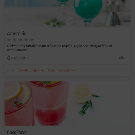
Azur tonic
Cocktail très rafraîchissant à base de tequila, triple sec, curaçao bleu et
pamplemouss...
Moyenne
1
,
,
,
,
citron
tequila
triple sec
tonic
curaçao bleu
Cass Tonic