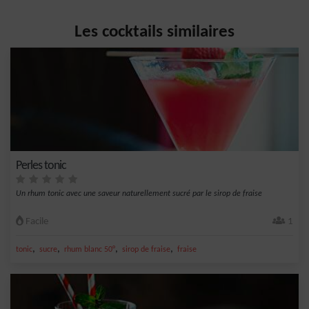
Les cocktails similaires
Perles tonic
Un rhum tonic avec une saveur naturellement sucré par le sirop de fraise
Facile
1
,
,
,
,
tonic
sucre
rhum blanc 50°
sirop de fraise
fraise