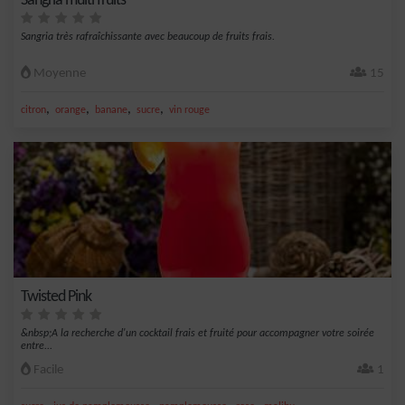
Sangria multi fruits
Sangria très rafraîchissante avec beaucoup de fruits frais.
Moyenne
15
,
,
,
,
citron
orange
banane
sucre
vin rouge
Twisted Pink
&nbsp;A la recherche d'un cocktail frais et fruité pour accompagner votre soirée
entre...
Facile
1