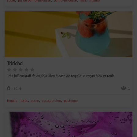
,
,
,
,
sucre
jus de pamplemousse
pamplemousse
rose
malibu
Trinidad
Très joli cocktail de couleur bleu à base de tequila, curaçao bleu et tonic.
Facile
1
,
,
,
,
tequila
tonic
sucre
curaçao bleu
pasteque