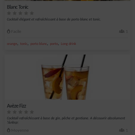
Blanc Tonic
Cocktail élégant et rafraîchissant à base de porto blanc et tonic.
Facile
1
,
,
,
,
orange
tonic
porto blanc
porto
Long drink
Avèze Fizz
Cocktail rafraîchissant à base de gin, pêche et gentiane. A découvrir absolument
!&nbsp;
Moyenne
1