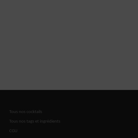
Tous nos cocktails
Tous nos tags et ingrédients
CGU