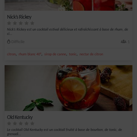
Nick’s Rickey
Nick’s Rickey est un cocktail estival délicieux et rafraîchissant à base de rhum, de
ci...
Difficile
1
,
,
,
,
citron
rhum blanc 40°
sirop de canne
tonic
nectar de citron
Old Kentucky
Le cocktail Old Kentucky est un cocktail fruité à base de bourbon, de tonic, de
grenadi...