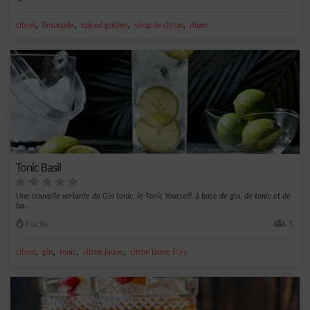
,
,
,
,
citron
limonade
spiced golden
sirop de citron
rhum
Tonic Basil
Une nouvelle variante du Gin tonic, le Tonic Yourself, à base de gin, de tonic et de
ba...
Facile
1
,
,
,
,
citron
gin
tonic
citron jaune
citron jaune frais