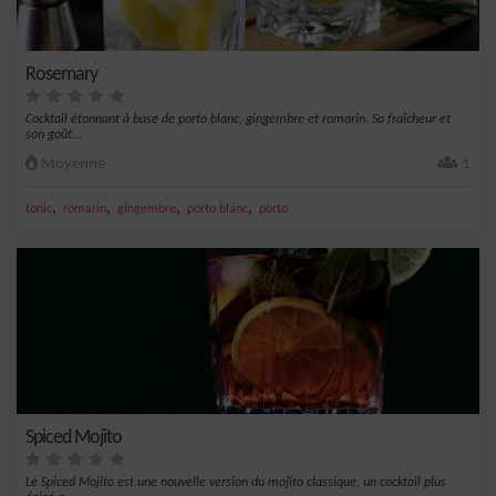
Rosemary
Cocktail étonnant à base de porto blanc, gingembre et romarin. Sa fraîcheur et
son goût...
Moyenne
1
,
,
,
,
tonic
romarin
gingembre
porto blanc
porto
Spiced Mojito
Le Spiced Mojito est une nouvelle version du mojito classique, un cocktail plus