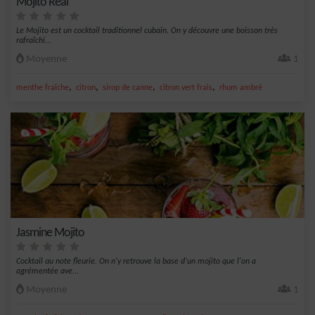
Mojito Real
Le Mojito est un cocktail traditionnel cubain. On y découvre une boisson très
rafraîchi...
Moyenne
1
,
,
,
,
menthe fraîche
citron
sirop de canne
citron vert frais
rhum ambré
Jasmine Mojito
Cocktail au note fleurie. On n'y retrouve la base d'un mojito que l'on a
agrémentée ave...
Moyenne
1