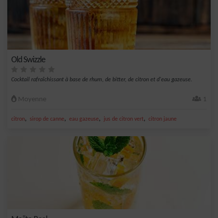
Old Swizzle
Cocktail rafraîchissant à base de rhum, de bitter, de citron et d'eau gazeuse.
Moyenne
1
,
,
,
,
citron
sirop de canne
eau gazeuse
jus de citron vert
citron jaune