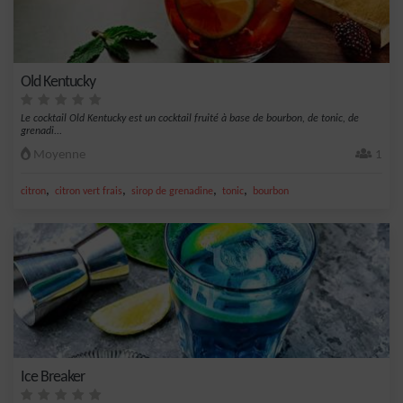
Old Kentucky
Le cocktail Old Kentucky est un cocktail fruité à base de bourbon, de tonic, de
grenadi...
Moyenne
1
,
,
,
,
citron
citron vert frais
sirop de grenadine
tonic
bourbon
Ice Breaker