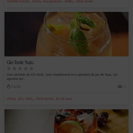
,
,
,
,
menthe fraîche
citron
eau gazeuse
vodka
citron jaune
Gin Tonic Yuzu
Une variante du Gin tonic, tout simplement en y ajoutant du jus de Yuzu, cet
agrume aci...
Facile
1
,
,
,
,
citron
gin
tonic
citron jaune
jus de yuzu