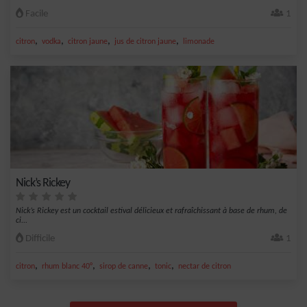
Facile
1
,
,
,
,
citron
vodka
citron jaune
jus de citron jaune
limonade
Nick’s Rickey
Nick’s Rickey est un cocktail estival délicieux et rafraîchissant à base de rhum, de
ci...
Difficile
1
,
,
,
,
citron
rhum blanc 40°
sirop de canne
tonic
nectar de citron