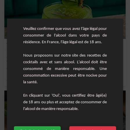
Veuillez confirmer que vous avez l'âge légal pour
consommer de l'alcool dans votre pays de
résidence. En France, l'âge légal est de 18 ans.
Whiskiwi
Nous proposons sur notre site des recettes de
Le Whiskiwi est une recette parfaite pour se détendre les jours ensoleillés. Il
combine...
cocktails avec et sans alcool. L'alcool doit être
Moyenne
consommé de manière responsable. Une
1
consommation excessive peut être nocive pour
,
,
,
,
citron
citron vert frais
sucre
kiwi
limonade
la santé.
En cliquant sur 'Oui', vous certifiez être âgé(e)
de 18 ans ou plus et acceptez de consommer de
l'alcool de manière responsable.