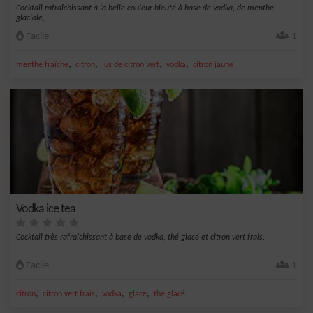
Cocktail rafraîchissant à la belle couleur bleuté à base de vodka, de menthe
glaciale,...
Facile
1
,
,
,
,
menthe fraîche
citron
jus de citron vert
vodka
citron jaune
Vodka ice tea
Cocktail très rafraîchissant à base de vodka, thé glacé et citron vert frais.
Facile
1
,
,
,
,
citron
citron vert frais
vodka
glace
thé glacé