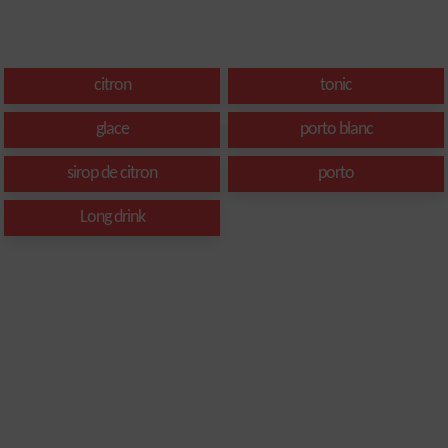
citron
tonic
glace
porto blanc
sirop de citron
porto
Long drink