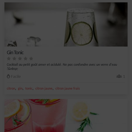
Gin Tonic
Cocktail au petit goût amer et acidulé. Ne pas confondre avec un verre d'eau
!&nbsp;
Facile
1
,
,
,
,
citron
gin
tonic
citron jaune
citron jaune frais