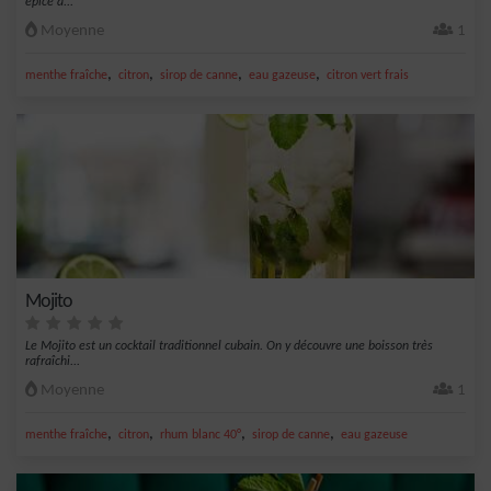
épicé a...
Moyenne
1
,
,
,
,
menthe fraîche
citron
sirop de canne
eau gazeuse
citron vert frais
Mojito
Le Mojito est un cocktail traditionnel cubain. On y découvre une boisson très
rafraîchi...
Moyenne
1
,
,
,
,
menthe fraîche
citron
rhum blanc 40°
sirop de canne
eau gazeuse