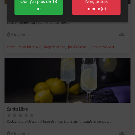
Oui, j'ai plus de 18
Non, je suis
ans
mineur(e)
Zombie
Cocktail original au goût fruité mais corsé.
Moyenne
1
,
,
,
,
citron
rhum blanc 40°
sirop de canne
jus d'ananas
jus de citron vert
Santo Libre
Cocktail rafraîchissant à base de rhum fruité, de limonade et de citron.
Moyenne
1