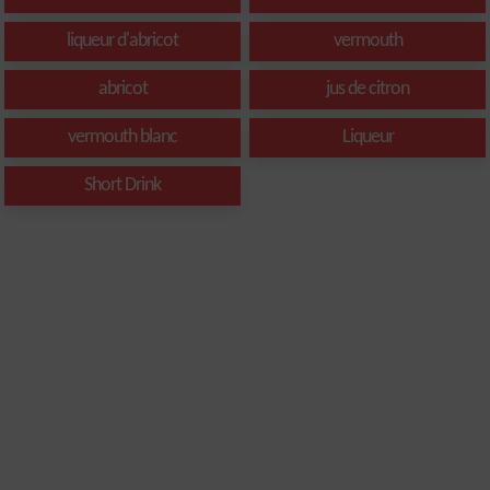
liqueur d'abricot
vermouth
abricot
jus de citron
vermouth blanc
Liqueur
Short Drink