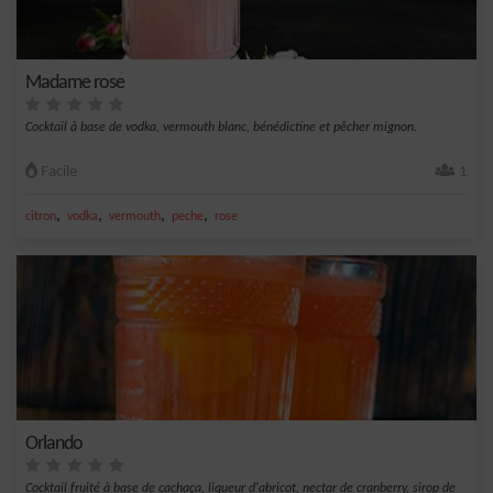
Madame rose
Cocktail à base de vodka, vermouth blanc, bénédictine et pêcher mignon.
Facile
1
,
,
,
,
citron
vodka
vermouth
peche
rose
Orlando
Cocktail fruité à base de cachaça, liqueur d'abricot, nectar de cranberry, sirop de