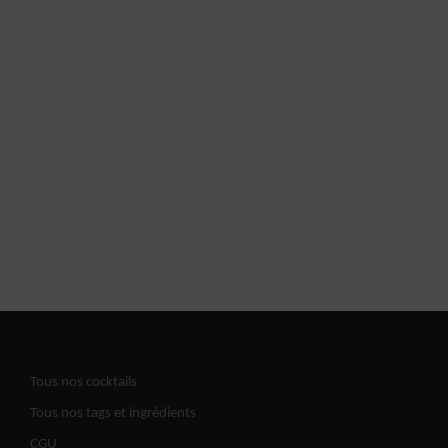
Tous nos cocktails
Tous nos tags et ingrédients
CGU