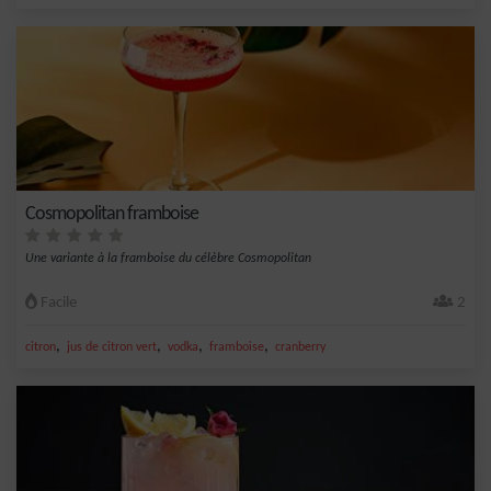
Cosmopolitan framboise
Une variante à la framboise du célèbre Cosmopolitan
Facile
2
,
,
,
,
citron
jus de citron vert
vodka
framboise
cranberry