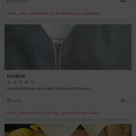
Moyenne
1
,
,
,
,
citron
vodka
citron jaune
jus de citron jaune
curaçao bleu
Kamikaze
un cocktail IBA avec de la vodka, cointreau et citron vert
Facile
1
,
,
,
,
citron
citron vert frais
triple sec
jus de citron vert
vodka