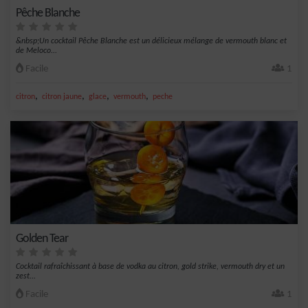
Pêche Blanche
&nbsp;Un cocktail Pêche Blanche est un délicieux mélange de vermouth blanc et
de Meloco...
Facile
1
,
,
,
,
citron
citron jaune
glace
vermouth
peche
Golden Tear
Cocktail rafraîchissant à base de vodka au citron, gold strike, vermouth dry et un
zest...
Facile
1