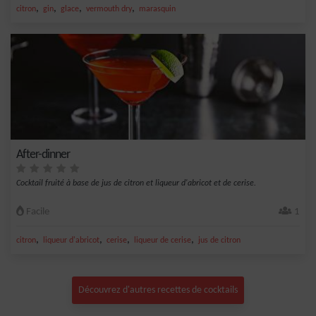
,
,
,
,
citron
gin
glace
vermouth dry
marasquin
After-dinner
Cocktail fruité à base de jus de citron et liqueur d'abricot et de cerise.
Facile
1
,
,
,
,
citron
liqueur d'abricot
cerise
liqueur de cerise
jus de citron
Découvrez d'autres recettes de cocktails