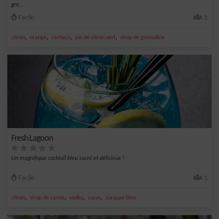
gre...
Facile
1
,
,
,
,
citron
orange
cachaça
jus de citron vert
sirop de grenadine
Fresh Lagoon
Un magnifique cocktail bleu sucré et délicieux !
Facile
1
,
,
,
,
citron
sirop de canne
vodka
sucre
curaçao bleu