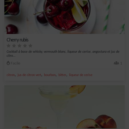
Cherry rubis
Cocktail à base de whisky, vermouth blanc, liqueur de cerise, angostura et jus de
citro...
Facile
1
,
,
,
,
citron
jus de citron vert
bourbon
bitter
liqueur de cerise