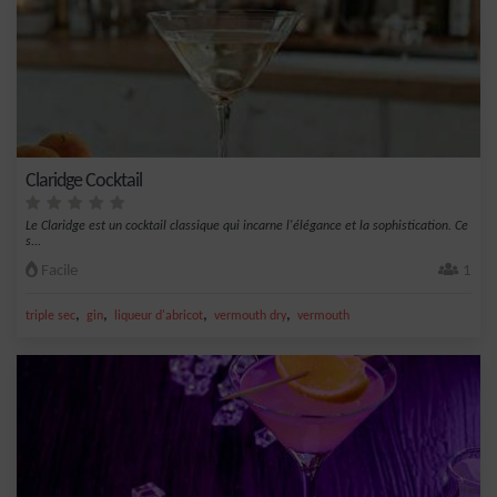
Claridge Cocktail
Le Claridge est un cocktail classique qui incarne l'élégance et la sophistication. Ce
s...
Facile
1
,
,
,
,
triple sec
gin
liqueur d'abricot
vermouth dry
vermouth