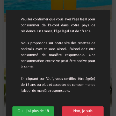
Veuillez confirmer que vous avez l'âge légal pour
consommer de l'alcool dans votre pays de
Paradise
résidence. En France, l'âge légal est de 18 ans.
Une cocktail officiel IBA à base de jus d'orange, jus de citron , liqueur d'abricot
et...
Nous proposons sur notre site des recettes de
Facile
1
cocktails avec et sans alcool. L'alcool doit être
consommé de manière responsable. Une
,
,
,
,
citron
orange
jus d'orange
gin
liqueur d'abricot
consommation excessive peut être nocive pour
la santé.
En cliquant sur 'Oui', vous certifiez être âgé(e)
de 18 ans ou plus et acceptez de consommer de
l'alcool de manière responsable.
Oui, j'ai plus de 18
Non, je suis
Balalaïka