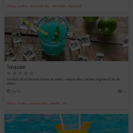
,
,
,
,
citron
vodka
vermouth dry
vermouth
kumquat
Turquoise
Cocktail rafraîchissant à base de vodka, curaçao bleu, pêcher mignon et jus de
citron.
Facile
1
,
,
,
,
citron
vodka
curaçao bleu
peche
thé