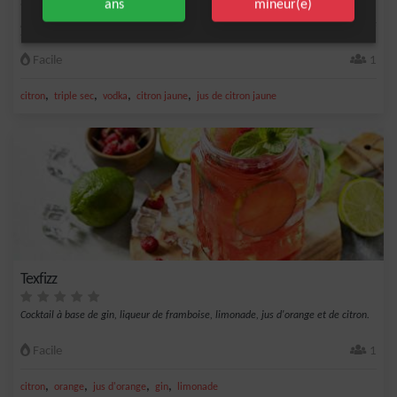
ans
mineur(e)
Petit cocktail originaire de France avec quelques notes de Russie. Il est corsé mais
tr...
Facile
1
,
,
,
,
citron
triple sec
vodka
citron jaune
jus de citron jaune
Texfizz
Cocktail à base de gin, liqueur de framboise, limonade, jus d'orange et de citron.
Facile
1
,
,
,
,
citron
orange
jus d'orange
gin
limonade