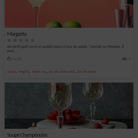
Margarita
Son petit goût corsé et acidulé plaira à tous les palais ! Inventé au Mexique, il
peut...
Facile
1
,
,
,
,
citron
tequila
triple sec
jus de citron vert
jus de citron
Soupe Champenoise