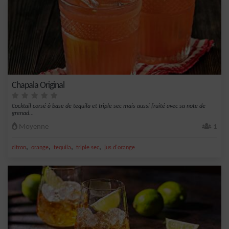
Chapala Original
Cocktail corsé à base de tequila et triple sec mais aussi fruité avec sa note de
grenad...
Moyenne
1
,
,
,
,
citron
orange
tequila
triple sec
jus d'orange