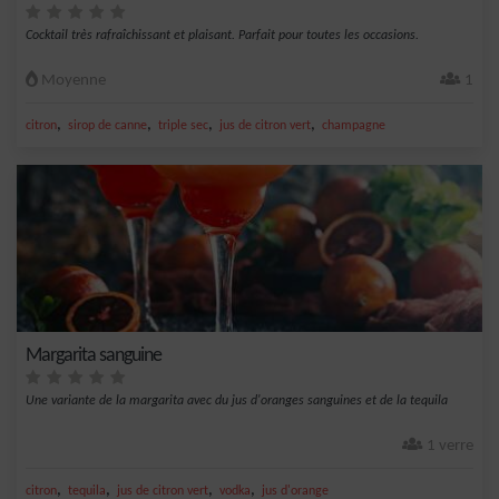
Cocktail très rafraîchissant et plaisant. Parfait pour toutes les occasions.
Moyenne
1
,
,
,
,
citron
sirop de canne
triple sec
jus de citron vert
champagne
Margarita sanguine
Une variante de la margarita avec du jus d'oranges sanguines et de la tequila
1 verre
,
,
,
,
citron
tequila
jus de citron vert
vodka
jus d'orange