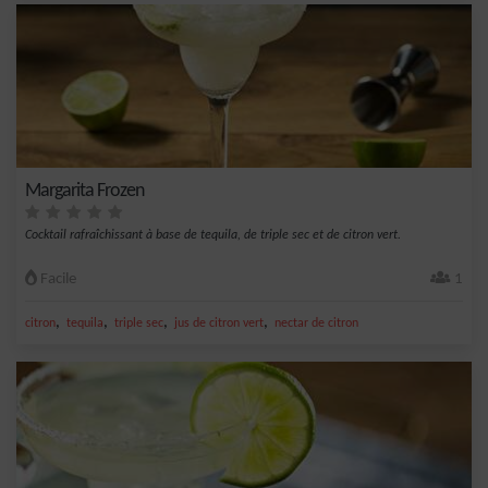
Margarita Frozen
Cocktail rafraîchissant à base de tequila, de triple sec et de citron vert.
Facile
1
,
,
,
,
citron
tequila
triple sec
jus de citron vert
nectar de citron