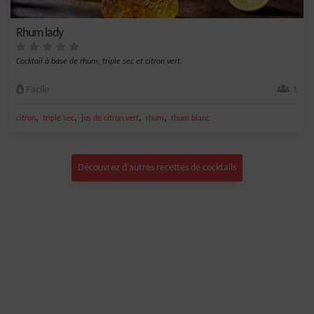
Rhum lady
Cocktail à base de rhum, triple sec et citron vert.
Facile
1
,
,
,
,
citron
triple sec
jus de citron vert
rhum
rhum blanc
Découvrez d'autres recettes de cocktails