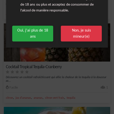
Facile
1
de 18 ans ou plus et acceptez de consommer de
l'alcool de manière responsable.
,
,
,
,
citron
jus d'ananas
ananas
tequila
jus de citron vert
Oui, j'ai plus de 18
Non, je suis
ans
mineur(e)
Cocktail Tropical Tequila-Cranberry
Découvrez un cocktail rafraîchissant qui allie la chaleur de la tequila à la douceur
ac...
Facile
1
,
,
,
,
citron
jus d'ananas
ananas
citron vert frais
tequila