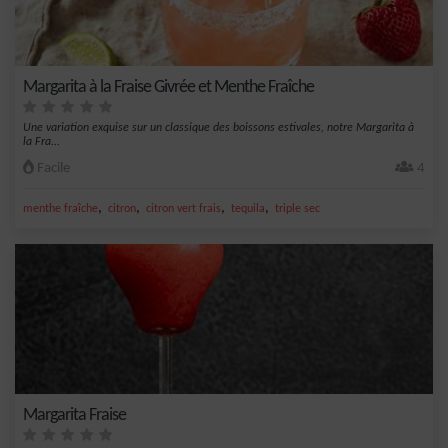
Margarita à la Fraise Givrée et Menthe Fraîche
Une variation exquise sur un classique des boissons estivales, notre Margarita à
la Fra...
Facile
4
,
,
,
,
menthe fraîche
citron
citron vert frais
tequila
triple sec
Margarita Fraise