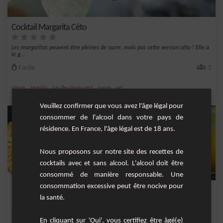
Cocktail Margarita Céto
Les margaritas peuvent être pleines de sucre, mais pas cette version céto ! Elle a
le g...
Facile
2
,
,
,
,
citron
tequila
jus de citron vert
sucre
sel
Veuillez confirmer que vous avez l'âge légal pour
consommer de l'alcool dans votre pays de
résidence. En France, l'âge légal est de 18 ans.
Nous proposons sur notre site des recettes de
cocktails avec et sans alcool. L'alcool doit être
consommé de manière responsable. Une
consommation excessive peut être nocive pour
Margarita Ananas et Citron Vert
la santé.
Découvrez notre délicieuse Margarita Ananas et Citron Vert, une variante exotique
et ra...
En cliquant sur 'Oui', vous certifiez être âgé(e)