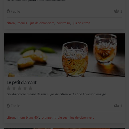
La célèbre Margarita mais bien alcoolisée !
Facile
1
,
,
,
,
citron
tequila
jus de citron vert
cointreau
jus de citron
Le petit diamant
Cocktail corsé à base de rhum, jus de citron vert et de liqueur d'orange.
Facile
1
,
,
,
,
citron
rhum blanc 40°
orange
triple sec
jus de citron vert