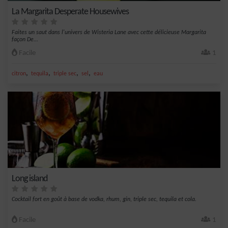
La Margarita Desperate Housewives
Faites un saut dans l'univers de Wisteria Lane avec cette délicieuse Margarita
façon De...
Facile
1
,
,
,
,
citron
tequila
triple sec
sel
eau
Long island
Cocktail fort en goût à base de vodka, rhum, gin, triple sec, tequila et cola.
Facile
1