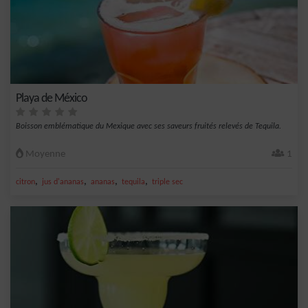
Playa de México
Boisson emblématique du Mexique avec ses saveurs fruités relevés de Tequila.
Moyenne
1
,
,
,
,
citron
jus d'ananas
ananas
tequila
triple sec