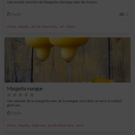
Une recette revisitée du Margarita classique avec des fraises.
Facile
2
,
,
,
,
citron
tequila
jus de citron vert
sel
fraise
Margarita mangue
Une variante de la margarita avec de la mangue servi dans un verre à cocktail
givré ave...
Facile
,
,
,
,
citron
tequila
triple sec
jus de citron vert
sucre