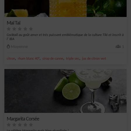
Maï Taï
Cocktail au goût amer et très puissant emblématique de la culture Tiki et inscrit à
l' IBA
Moyenne
1
,
,
,
,
citron
rhum blanc 40°
sirop de canne
triple sec
jus de citron vert
Margarita Corsée