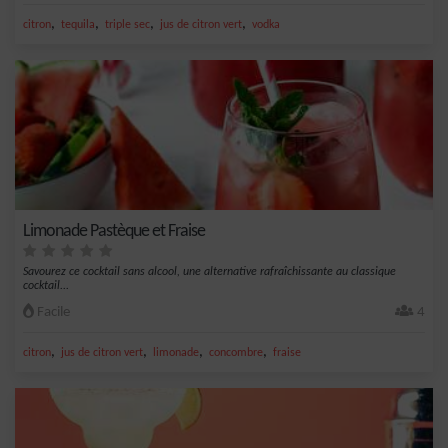
,
,
,
,
citron
tequila
triple sec
jus de citron vert
vodka
Limonade Pastèque et Fraise
Savourez ce cocktail sans alcool, une alternative rafraîchissante au classique
cocktail...
Facile
4
,
,
,
,
citron
jus de citron vert
limonade
concombre
fraise