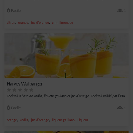
Facile
1
,
,
,
,
citron
orange
jus d'orange
gin
limonade
Harvey Wallbanger
Cocktail à base de vodka, liqueur galliano et jus d'orange. Cocktail validé par l'IBA
Facile
1
,
,
,
,
orange
vodka
jus d'orange
liqueur galliano
Liqueur