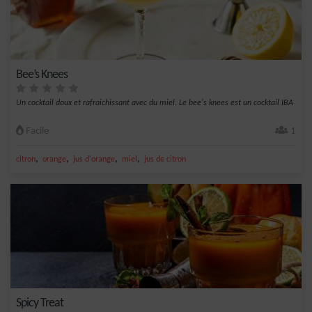
Bee’s Knees
Un cocktail doux et rafraichissant avec du miel. Le bee's knees est un cocktail IBA
Facile
1
,
,
,
,
citron
orange
jus d'orange
miel
jus de citron
Spicy Treat