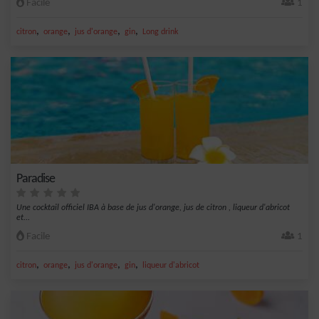
Facile
1
,
,
,
,
citron
orange
jus d'orange
gin
Long drink
Paradise
Une cocktail officiel IBA à base de jus d'orange, jus de citron , liqueur d'abricot
et...
Facile
1
,
,
,
,
citron
orange
jus d'orange
gin
liqueur d'abricot