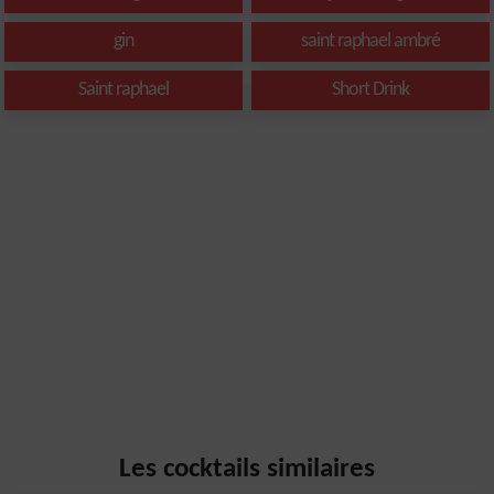
gin
saint raphael ambré
Saint raphael
Short Drink
Les cocktails similaires