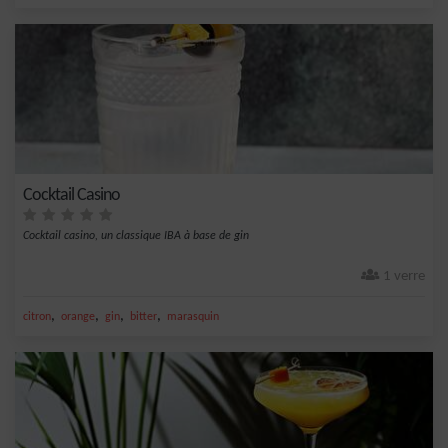
Cocktail Casino
Cocktail casino, un classique IBA à base de gin
1 verre
,
,
,
,
citron
orange
gin
bitter
marasquin