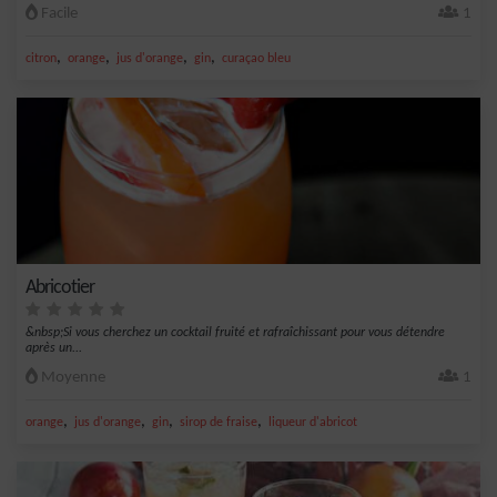
Facile
1
,
,
,
,
citron
orange
jus d'orange
gin
curaçao bleu
Abricotier
&nbsp;Si vous cherchez un cocktail fruité et rafraîchissant pour vous détendre
après un...
Moyenne
1
,
,
,
,
orange
jus d'orange
gin
sirop de fraise
liqueur d'abricot