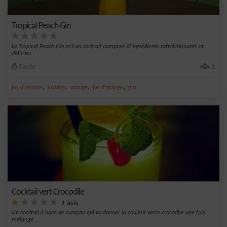
Tropical Peach Gin
Le Tropical Peach Gin est un cocktail composé d'ingrédients rafraîchissants et
délicieu...
Facile
1
,
,
,
,
jus d'ananas
ananas
orange
jus d'orange
gin
Cocktail vert Crocodile
1 avis
Un cocktail à base de curaçao qui va donner la couleur verte crocodile une fois
mélangé...