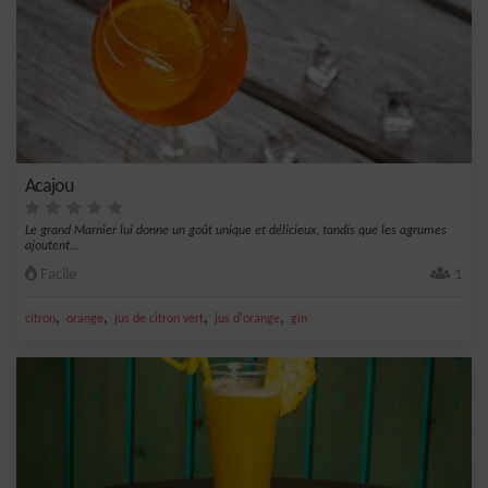
Acajou
Le grand Marnier lui donne un goût unique et délicieux, tandis que les agrumes
ajoutent...
Facile
1
,
,
,
,
citron
orange
jus de citron vert
jus d'orange
gin