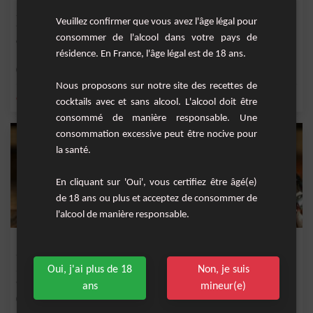
Soho orange
Veuillez confirmer que vous avez l'âge légal pour
consommer de l'alcool dans votre pays de
Cocktail à base de liqueur de litchi et jus d'orange.
résidence. En France, l'âge légal est de 18 ans.
Facile
1
Nous proposons sur notre site des recettes de
,
,
,
,
orange
jus d'orange
litchi
liqueur de litchi
Liqueur
cocktails avec et sans alcool. L'alcool doit être
consommé de manière responsable. Une
consommation excessive peut être nocive pour
la santé.
En cliquant sur 'Oui', vous certifiez être âgé(e)
de 18 ans ou plus et acceptez de consommer de
l'alcool de manière responsable.
French Americano
Oui, j'ai plus de 18
Non, je suis
Une variante de l'Americano classique, le French Americano à base de Saint
Raphael roug...
ans
mineur(e)
Facile
1