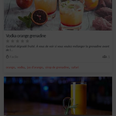
Vodka orange grenadine
Cocktail dégradé fruité. À vous de voir si vous voulez mélanger la grenadine avant
de l...
Facile
1
,
,
,
,
orange
vodka
jus d'orange
sirop de grenadine
safari