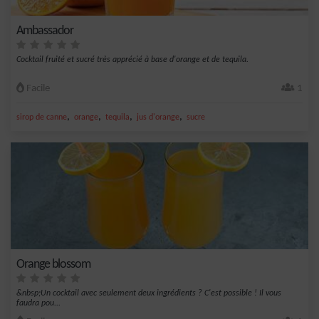
Ambassador
Cocktail fruité et sucré très apprécié à base d'orange et de tequila.
Facile
1
,
,
,
,
sirop de canne
orange
tequila
jus d'orange
sucre
Orange blossom
&nbsp;Un cocktail avec seulement deux ingrédients ? C'est possible ! Il vous
faudra pou...