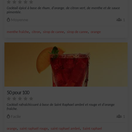
Cocktail épicé à base de rhum, d'orange, de citron vert, de menthe et de sauce
pimentée.
Moyenne
1
,
,
,
,
menthe fraîche
citron
sirop de canne
sirop de canne
orange
50 pour 100
Cocktail rafraîchissant à base de Saint Raphael ambré et rouge et d'orange
fraîche.
Facile
1
,
,
,
orange
saint raphaël rouge
saint raphael ambré
Saint raphael