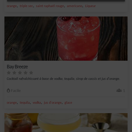
,
,
,
,
orange
triple sec
saint raphaël rouge
americano
Liqueur
Bay Breeze
Cocktail rafraîchissant à base de vodka, tequila, sirop de cassis et jus d'orange.
Facile
1
,
,
,
,
orange
tequila
vodka
jus d'orange
glace