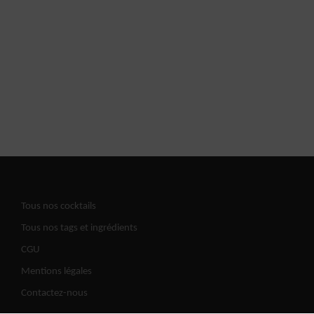
Tous nos cocktails
Tous nos tags et ingrédients
CGU
Mentions légales
Contactez-nous