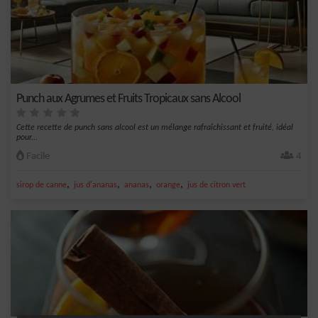
Punch aux Agrumes et Fruits Tropicaux sans Alcool
Cette recette de punch sans alcool est un mélange rafraîchissant et fruité, idéal
pour...
Facile
4
,
,
,
,
sirop de canne
jus d'ananas
ananas
orange
jus de citron vert