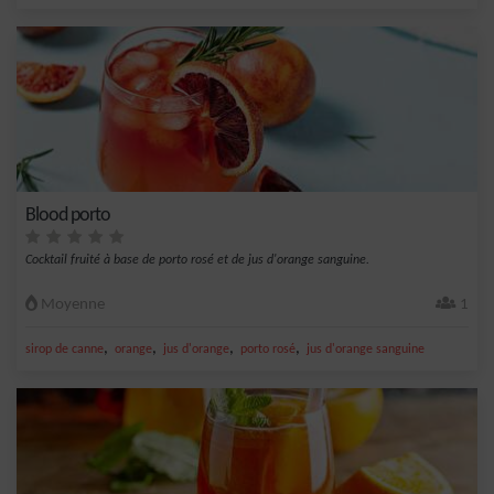
Blood porto
Cocktail fruité à base de porto rosé et de jus d'orange sanguine.
Moyenne
1
,
,
,
,
sirop de canne
orange
jus d'orange
porto rosé
jus d'orange sanguine