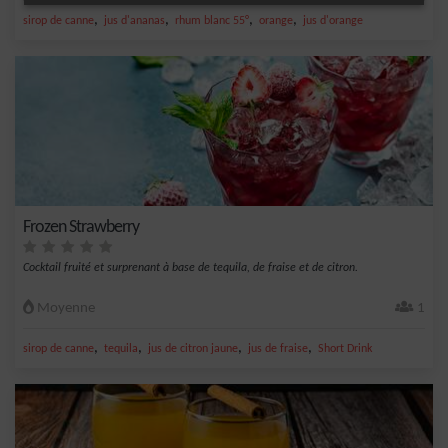
,
,
,
,
sirop de canne
jus d'ananas
rhum blanc 55°
orange
jus d'orange
Frozen Strawberry
Cocktail fruité et surprenant à base de tequila, de fraise et de citron.
Moyenne
1
,
,
,
,
sirop de canne
tequila
jus de citron jaune
jus de fraise
Short Drink