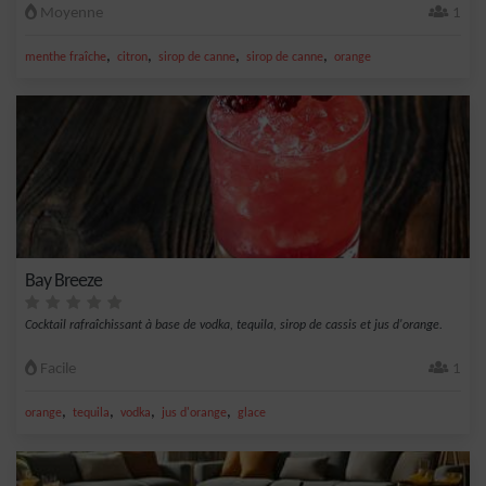
Moyenne
1
,
,
,
,
menthe fraîche
citron
sirop de canne
sirop de canne
orange
Bay Breeze
Cocktail rafraîchissant à base de vodka, tequila, sirop de cassis et jus d'orange.
Facile
1
,
,
,
,
orange
tequila
vodka
jus d'orange
glace