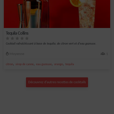
Tequila Collins
Cocktail rafraîchissant à base de tequila, de citron vert et d'eau gazeuse.
Moyenne
1
,
,
,
,
citron
sirop de canne
eau gazeuse
orange
tequila
Découvrez d'autres recettes de cocktails