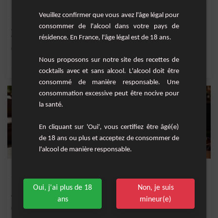
Barba Rosa
Veuillez confirmer que vous avez l'âge légal pour
consommer de l'alcool dans votre pays de
&nbsp;Un cocktail corsé à base de vieux rhum, orange, sirop de canne roux et
cannelle e...
résidence. En France, l'âge légal est de 18 ans.
Moyenne
1
Nous proposons sur notre site des recettes de
,
,
,
,
sirop de canne
sirop de canne
orange
rhum vieux
cerise
cocktails avec et sans alcool. L'alcool doit être
consommé de manière responsable. Une
consommation excessive peut être nocive pour
la santé.
En cliquant sur 'Oui', vous certifiez être âgé(e)
de 18 ans ou plus et acceptez de consommer de
l'alcool de manière responsable.
Punch aux Fruits Frais
Oui, j'ai plus de 18
Non, je suis
Une recette de Punch très rafraîchissante et acidulée avec plein de saveurs
exotiques !
ans
mineur(e)
Moyenne
25