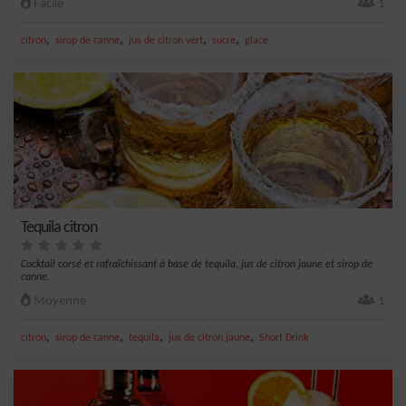
Facile
1
,
,
,
,
citron
sirop de canne
jus de citron vert
sucre
glace
Tequila citron
Cocktail corsé et rafraîchissant à base de tequila, jus de citron jaune et sirop de
canne.
Moyenne
1
,
,
,
,
citron
sirop de canne
tequila
jus de citron jaune
Short Drink