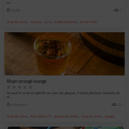
su...
Facile
1
,
,
,
,
sirop de canne
cachaça
sucre
batida tropicale
Jus de Fruits
Rhum arrangé orange
On peut le servir en apéritif sec avec des glaçons. Il existe plusieurs variantes de
rh...
Moyenne
15
,
,
,
,
sirop de canne
rhum blanc 55°
gousse de vanille
sirop de canne
orange