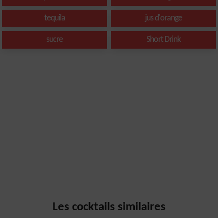
tequila
jus d'orange
sucre
Short Drink
Les cocktails similaires