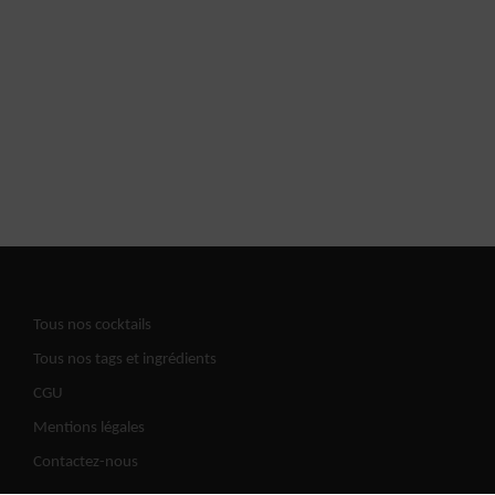
Tous nos cocktails
Tous nos tags et ingrédients
CGU
Mentions légales
Contactez-nous