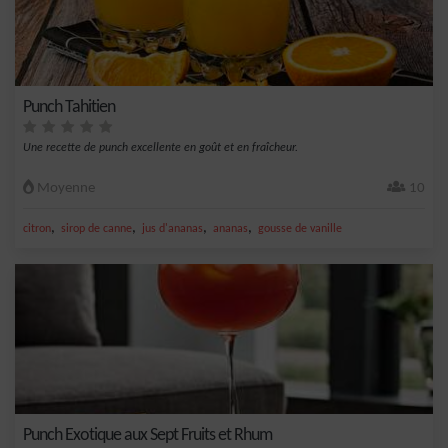
Punch Tahitien
Une recette de punch excellente en goût et en fraîcheur.
Moyenne
10
,
,
,
,
citron
sirop de canne
jus d'ananas
ananas
gousse de vanille
Punch Exotique aux Sept Fruits et Rhum