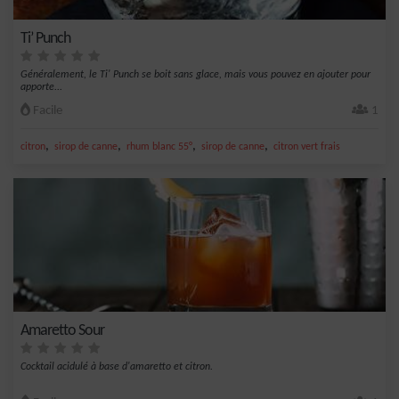
Ti’ Punch
Généralement, le Ti' Punch se boit sans glace, mais vous pouvez en ajouter pour
apporte...
Facile
1
,
,
,
,
citron
sirop de canne
rhum blanc 55°
sirop de canne
citron vert frais
Amaretto Sour
Cocktail acidulé à base d'amaretto et citron.