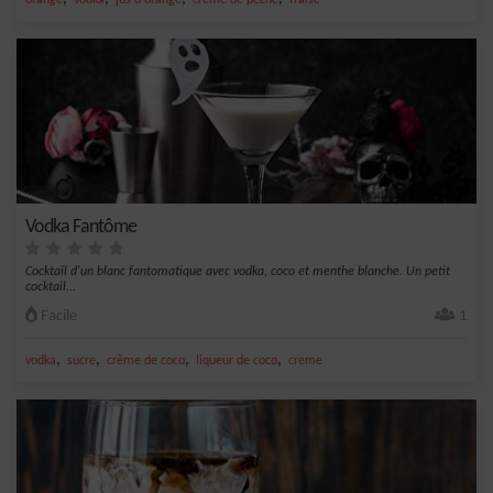
orange
vodka
jus d'orange
crème de pêche
fraise
Vodka Fantôme
Cocktail d'un blanc fantomatique avec vodka, coco et menthe blanche. Un petit
cocktail...
Facile
1
,
,
,
,
vodka
sucre
crème de coco
liqueur de coco
creme