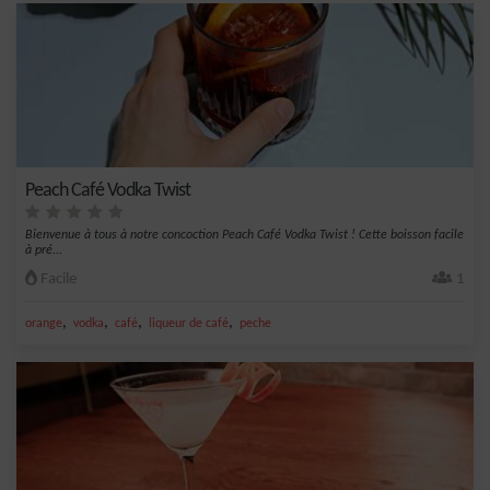
Peach Café Vodka Twist
Bienvenue à tous à notre concoction Peach Café Vodka Twist ! Cette boisson facile
à pré...
Facile
1
,
,
,
,
orange
vodka
café
liqueur de café
peche