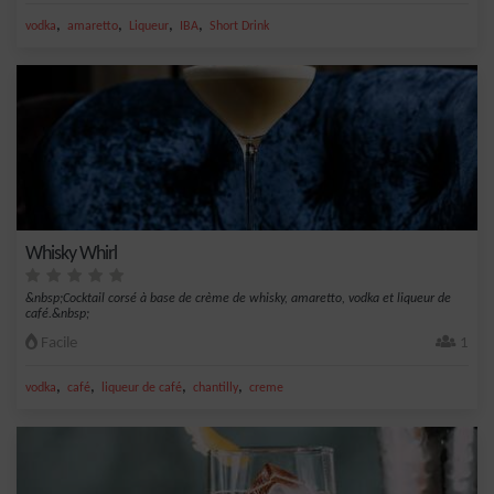
,
,
,
,
vodka
amaretto
Liqueur
IBA
Short Drink
Whisky Whirl
&nbsp;Cocktail corsé à base de crème de whisky, amaretto, vodka et liqueur de
café.&nbsp;
Facile
1
,
,
,
,
vodka
café
liqueur de café
chantilly
creme