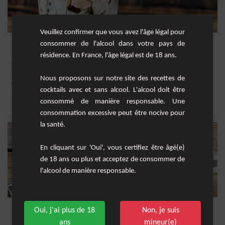
Veuillez confirmer que vous avez l'âge légal pour
Russe Blanc
consommer de l'alcool dans votre pays de
résidence. En France, l'âge légal est de 18 ans.
Cocktail rafraîchissant et onctueux à base de vodka, liqueur de café et crème
fraîche.
Nous proposons sur notre site des recettes de
Facile
1
cocktails avec et sans alcool. L'alcool doit être
consommé de manière responsable. Une
,
,
,
,
vodka
café
liqueur de café
crème fraîche
creme
consommation excessive peut être nocive pour
la santé.
En cliquant sur 'Oui', vous certifiez être âgé(e)
de 18 ans ou plus et acceptez de consommer de
l'alcool de manière responsable.
Turquoise
Oui, j'ai plus de 18
Non, je suis
ans
mineur(e)