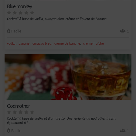
Blue monkey
Cocktail à base de vodka, curaçao bleu, crème et liqueur de banane.
Facile
1
,
,
,
,
vodka
banane
curaçao bleu
crème de banane
crème fraîche
Godmother
Cocktail à base de vodka et d'amaretto. Une variante du godfather inscrit
également à I...
Facile
1