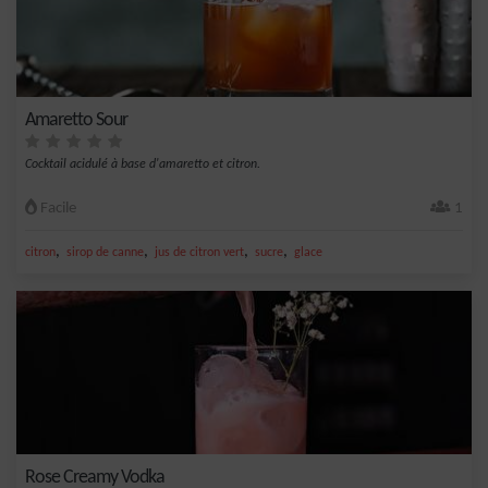
Amaretto Sour
Cocktail acidulé à base d'amaretto et citron.
Facile
1
,
,
,
,
citron
sirop de canne
jus de citron vert
sucre
glace
Rose Creamy Vodka