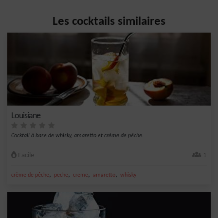
Les cocktails similaires
Louisiane
Cocktail à base de whisky, amaretto et crème de pêche.
Facile
1
,
,
,
,
crème de pêche
peche
creme
amaretto
whisky