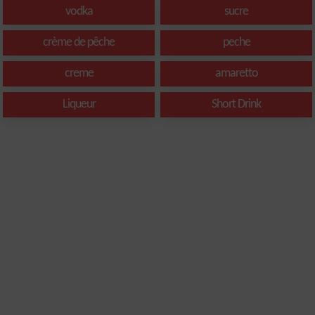
vodka
sucre
crème de pêche
peche
creme
amaretto
Liqueur
Short Drink