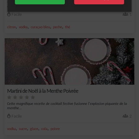
Cocktail rafraîchissant à base de vodka, curaçao bleu, pêcher mignon et jus de
citron.
Facile
1
,
,
,
,
citron
vodka
curaçao bleu
peche
thé
Martini de Noël à la Menthe Poivrée
Cette magnifique recette de cocktail festive fusionne l'explosion piquante de la
menthe...
Facile
2
,
,
,
,
vodka
sucre
glace
cola
poivre