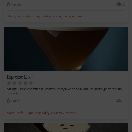
Facile
1
,
,
,
,
citron
sirop de canne
vodka
sucre
curaçao bleu
Espresso Elixir
&nbsp;Si vous cherchez un cocktail complexe et délicieux, ce mélange de whisky,
amarett...
Facile
1
,
,
,
,
sucre
café
liqueur de café
anisette
martini