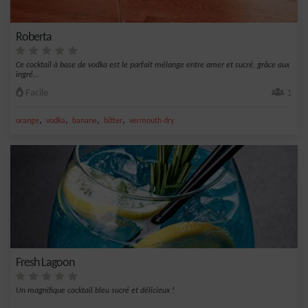
Roberta
Ce cocktail à base de vodka est le parfait mélange entre amer et sucré, grâce aux
ingré...
Facile
1
,
,
,
,
orange
vodka
banane
bitter
vermouth dry
Fresh Lagoon
Un magnifique cocktail bleu sucré et délicieux !