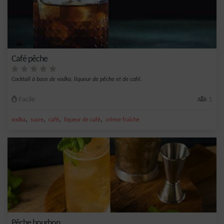
Café pêche
Cocktail à base de vodka, liqueur de pêche et de café.
Facile
1
,
,
,
,
vodka
sucre
café
liqueur de café
crème fraîche
Pêche bourbon