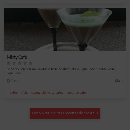
Minty Café
Le Minty Café est un Cocktail à base de rhum blanc, liqueur de menthe verte,
liqueur de...
Facile
1
,
,
,
,
menthe fraîche
sucre
thé vert
café
liqueur de café
Découvrez d'autres recettes de cocktails