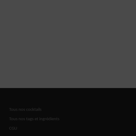
Tous nos cocktails
Tous nos tags et ingrédients
CGU