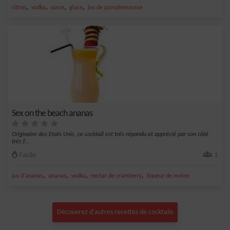
,
,
,
,
citron
vodka
sucre
glace
jus de pamplemousse
Sex on the beach ananas
Originaire des Etats Unis, ce cocktail est très répandu et apprécié par son côté
très f...
Facile
1
,
,
,
,
jus d'ananas
ananas
vodka
nectar de cramberry
liqueur de melon
Découvrez d'autres recettes de cocktails