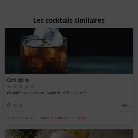
Les cocktails similaires
Café pêche
Cocktail à base de vodka, liqueur de pêche et de café.
Facile
1
,
,
,
,
vodka
sucre
café
liqueur de café
crème fraîche