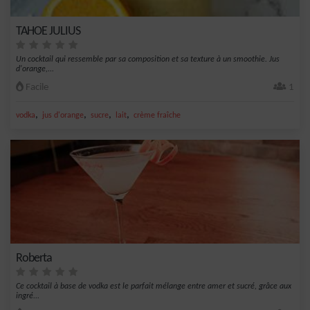
TAHOE JULIUS
Un cocktail qui ressemble par sa composition et sa texture à un smoothie. Jus
d'orange,...
Facile
1
,
,
,
,
vodka
jus d'orange
sucre
lait
crème fraîche
Roberta
Ce cocktail à base de vodka est le parfait mélange entre amer et sucré, grâce aux
ingré...