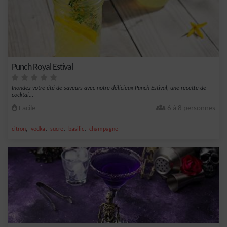
Punch Royal Estival
Inondez votre été de saveurs avec notre délicieux Punch Estival, une recette de
cocktai...
Facile
6 à 8 personnes
,
,
,
,
citron
vodka
sucre
basilic
champagne