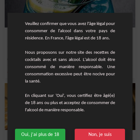
Veuillez confirmer que vous avez l'âge légal pour
consommer de l'alcool dans votre pays de
Fresh Lagoon
résidence. En France, l'âge légal est de 18 ans.
Un magnifique cocktail bleu sucré et délicieux !
Nous proposons sur notre site des recettes de
Facile
cocktails avec et sans alcool. L'alcool doit être
1
consommé de manière responsable. Une
,
,
,
,
citron
sirop de canne
vodka
sucre
curaçao bleu
consommation excessive peut être nocive pour
la santé.
En cliquant sur 'Oui', vous certifiez être âgé(e)
de 18 ans ou plus et acceptez de consommer de
l'alcool de manière responsable.
Oui, j'ai plus de 18
Non, je suis
Mudslide