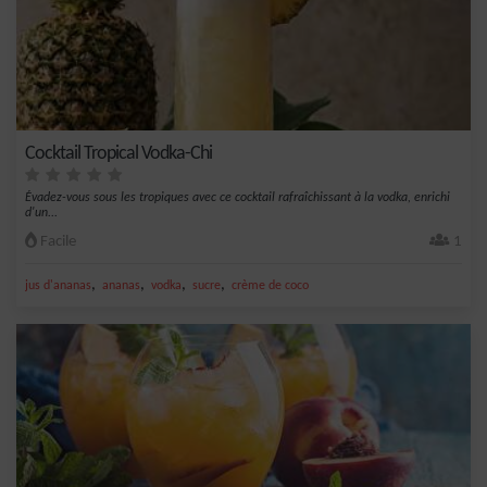
Cocktail Tropical Vodka-Chi
Évadez-vous sous les tropiques avec ce cocktail rafraîchissant à la vodka, enrichi
d'un...
Facile
1
,
,
,
,
jus d'ananas
ananas
vodka
sucre
crème de coco