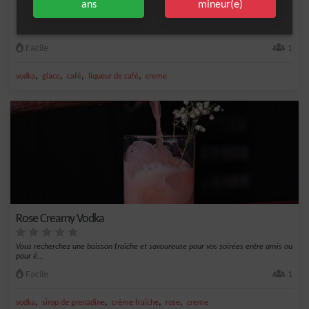
ans
mineur(e)
Un cocktail crémeux vodka glace
Facile
1
,
,
,
,
vodka
glace
café
liqueur de café
creme
Rose Creamy Vodka
Vous recherchez une boisson fraîche et savoureuse pour vos soirées entre amis ou
pour é...
Facile
1
,
,
,
,
vodka
sirop de grenadine
crème fraîche
rose
creme