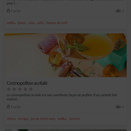
pour l...
Facile
2
,
,
,
,
vodka
glace
cola
café
liqueur de café
Cosmopolitan au Kaki
Le cosmopolitan au kaki est une excellente façon de profiter d'un cocktail fait
maison...
Facile
4
,
,
,
,
citron
orange
jus de citron vert
vodka
romarin