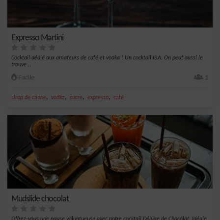
Expresso Martini
Cocktail dédié aux amateurs de café et vodka ! Un cocktail IBA. On peut aussi le
trouve...
Facile
1
,
,
,
,
sirop de canne
vodka
sucre
expresso
café
Mudslide chocolat
Offrez-vous une pause voluptueuse avec notre cocktail Déluge de Chocolat. Idéale