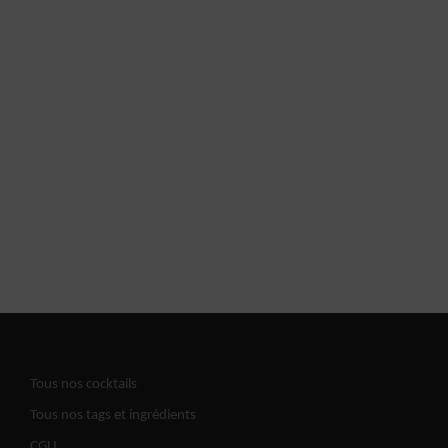
Tous nos cocktails
Tous nos tags et ingrédients
CGU