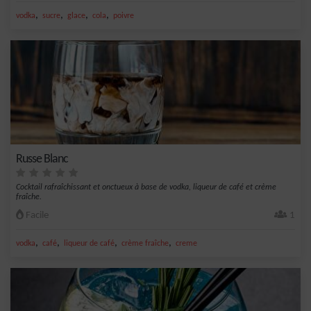
,
,
,
,
vodka
sucre
glace
cola
poivre
Russe Blanc
Cocktail rafraîchissant et onctueux à base de vodka, liqueur de café et crème
fraîche.
Facile
1
,
,
,
,
vodka
café
liqueur de café
crème fraîche
creme