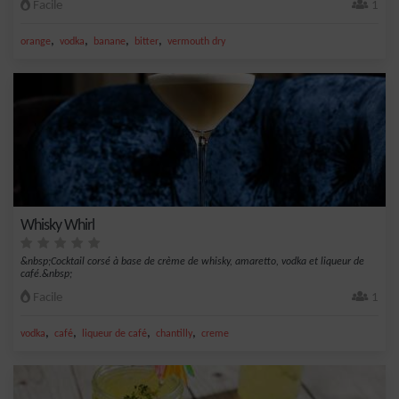
Facile
1
,
,
,
,
orange
vodka
banane
bitter
vermouth dry
Whisky Whirl
&nbsp;Cocktail corsé à base de crème de whisky, amaretto, vodka et liqueur de
café.&nbsp;
Facile
1
,
,
,
,
vodka
café
liqueur de café
chantilly
creme