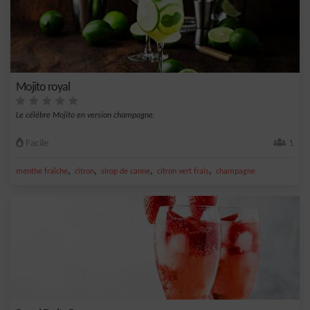
Mojito royal
Le célèbre Mojito en version champagne.
Facile
1
,
,
,
,
menthe fraîche
citron
sirop de canne
citron vert frais
champagne