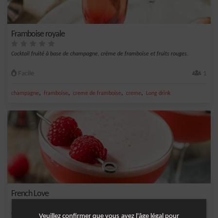
Framboise royale
Cocktail fruité à base de champagne, crème de framboise et fruits rouges.
Facile
1
,
,
,
,
champagne
framboise
creme de framboise
creme
Long drink
French Love
Cocktail raffiné très apprécié à base de vodka, crème de mûre, champagne et
Veuillez confirmer que vous avez l'âge légal pour