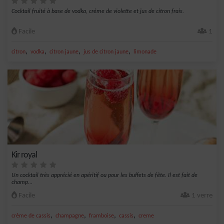
Cocktail fruité à base de vodka, crème de violette et jus de citron frais.
Facile
1
,
,
,
,
citron
vodka
citron jaune
jus de citron jaune
limonade
Kir royal
Un cocktail très apprécié en apéritif ou pour les buffets de fête. Il est fait de
champ...
Facile
1 verre
,
,
,
,
crème de cassis
champagne
framboise
cassis
creme