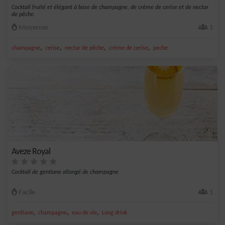
Cocktail fruité et élégant à base de champagne, de crème de cerise et de nectar
de pêche.
Moyenne
1
,
,
,
,
champagne
cerise
nectar de pêche
crème de cerise
peche
Aveze Royal
Cocktail de gentiane allongé de champagne
Facile
1
,
,
,
gentiane
champagne
eau de vie
Long drink