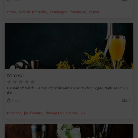
,
,
,
,
citron
sirop de grenadine
champagne
framboise
cognac
Mimosa
Cocktail officiel de IBA très rafraîchissant à base de champagne, triple sec et jus
d'o...
Facile
1
,
,
,
,
triple sec
jus d'orange
champagne
Liqueur
IBA