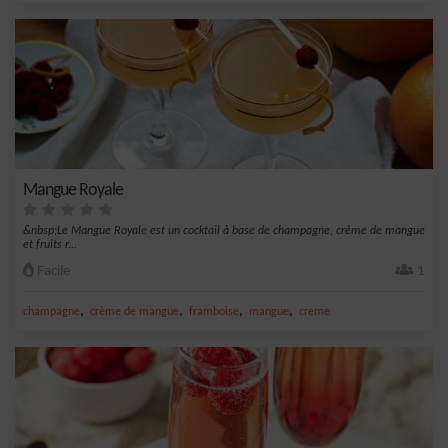
Mangue Royale
&nbsp;Le Mangue Royale est un cocktail à base de champagne, crème de mangue
et fruits r...
Facile
1
,
,
,
,
champagne
crème de mangue
framboise
mangue
creme