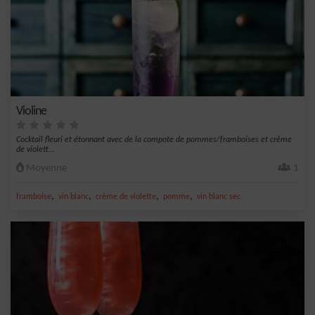
Violine
Cocktail fleuri et étonnant avec de la compote de pommes/framboises et crème
de violett...
Moyenne
1
,
,
,
,
framboise
vin blanc
crème de violette
pomme
vin blanc sec