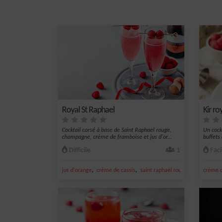
Royal St Raphael
Kir ro
Cocktail corsé à base de Saint Raphael rouge,
Un cockt
champagne, crème de framboise et jus d'or...
buffets 
Difficile
1
Faci
,
,
,
jus d'orange
crème de cassis
saint raphaël rouge
champagne
crème d