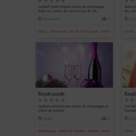
Cocktail fruité élégant à base de champagne,
&nbsp;L
triple sec, crème de cassis et jus de citr...
des soir
Moyenne
1
Faci
,
,
,
,
,
citron
citron jaune
jus de citron jaune
crème de cassis
citron
cham
Royale purple
Raspb
Cocktail rafraîchissant à base de champagne et
Une biè
crème de violette.
framboi
Facile
1
Faci
,
,
,
,
,
champagne
crème de violette
violette
creme
Long drink
citron