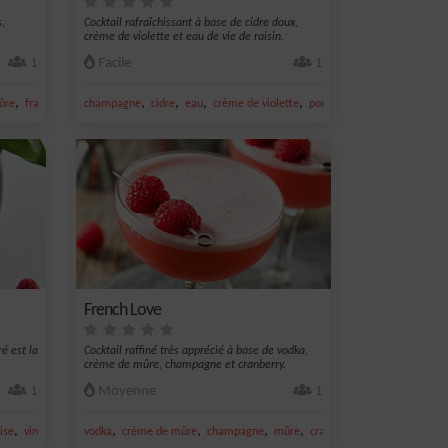
s,
Cocktail rafraîchissant à base de cidre doux,
crème de violette et eau de vie de raisin.
1
Facile
1
,
,
,
,
,
ûre
framboise
champagne
cidre
eau
crème de violette
pomme
French Love
ré est la
Cocktail raffiné très apprécié à base de vodka,
crème de mûre, champagne et cranberry.
1
Moyenne
1
,
,
,
,
,
ise
vin pétillant
vodka
crème de mûre
champagne
mûre
cranberry