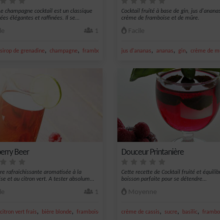
e champagne cocktail est un classique
Cocktail fruité à base de gin, jus d'anana
ées élégantes et raffinées. Il se...
crème de framboise et de mûre.
le
1
Facile
,
,
,
,
,
,
pagne
sirop de grenadine
champagne
framboise
cognac
jus d'ananas
ananas
gin
crème de m
erry Beer
Douceur Printanière
re rafraichissante aromatisée à la
Cette recette de Cocktail fruité et équilib
se et au citron vert. A tester absolum...
boisson parfaite pour se détendre...
le
1
Moyenne
,
,
,
,
,
,
citron vert frais
bière blonde
framboise
jus de framboise
crème de cassis
sucre
basilic
frambo