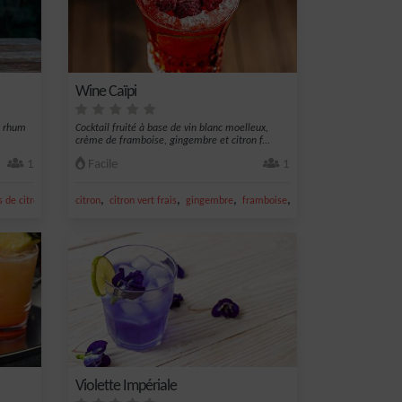
Wine Caïpi
de rhum
Cocktail fruité à base de vin blanc moelleux,
crème de framboise, gingembre et citron f...
1
Facile
1
,
,
,
,
,
s de citron jaune
citron
curaçao bleu
citron vert frais
gingembre
framboise
vin blanc
Violette Impériale