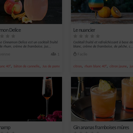
mon Delice
Le nuancier
e Cinnamon Delice est un cocktail fruité
Cocktail fruité et rafraîchissant à base 
de rhum, crème de framboise, jus...
blanc, crème de framboise, de pêche, c...
enne
1
Facile
,
,
,
,
,
,
,
anc 40°
bâton de cannelle
Jus de pomme
framboise
citron
creme de framboise
rhum blanc 40°
citron jaune
ju
Champ
Gin ananas framboises mûres