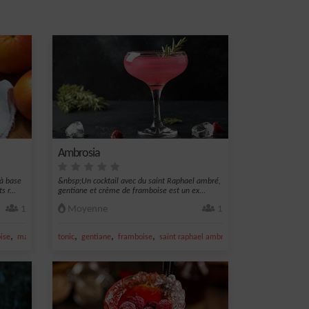
Ambrosia
 à base
&nbsp;Un cocktail avec du saint Raphael ambré,
 r...
gentiane et crème de framboise est un ex...
1
Moyenne
1
,
,
,
,
,
,
ise
mangue
creme
tonic
gentiane
framboise
saint raphael ambré
creme de framboise