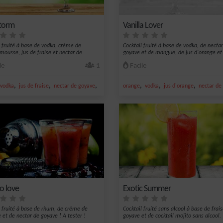
torm
Vanilla Lover
l fruité à base de vodka, crème de
Cocktail fruité à base de vodka, de necta
ousse, jus de fraise et nectar de
goyave et de mangue, de jus d'orange et 
le
1
Facile
,
,
,
,
,
,
vodka
jus de fraise
nectar de goyave
fraise
orange
vodka
jus d'orange
nectar d
 love
Exotic Summer
l fruité à base de rhum, de crème de
Cocktail fruité sans alcool à base de frais
et de nectar de goyave ! A tester !
goyave et de cocktail mojito sans alcool.