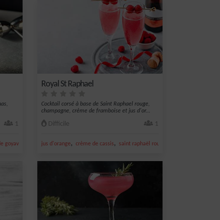
Royal St Raphael
nas,
Cocktail corsé à base de Saint Raphael rouge,
champagne, crème de framboise et jus d'or...
1
Difficile
1
,
,
,
,
,
de goyave
rhum blanc 50°
jus d'orange
crème de cassis
saint raphaël rouge
champagne
frambo