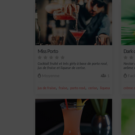
Miss Porto
Dark c
Cocktail fruité et très girly à base de porto rosé,
Nectar 
jus de fraise et liqueur de cerise.
arôme c
Moyenne
1
Faci
,
,
,
,
jus de fraise
fraise
porto rosé
cerise
liqueur de cerise
crème d