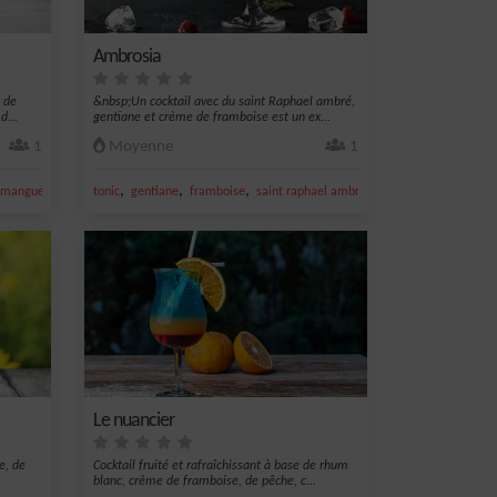
Ambrosia
r de
&nbsp;Un cocktail avec du saint Raphael ambré,
d...
gentiane et crème de framboise est un ex...
1
Moyenne
1
,
,
,
,
,
e mangue
nectar de goyave
tonic
gentiane
framboise
saint raphael ambré
creme de framboise
Le nuancier
e, de
Cocktail fruité et rafraîchissant à base de rhum
blanc, crème de framboise, de pêche, c...