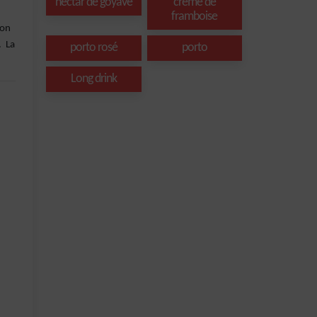
nectar de goyave
creme de
framboise
son
. La
porto rosé
porto
Long drink