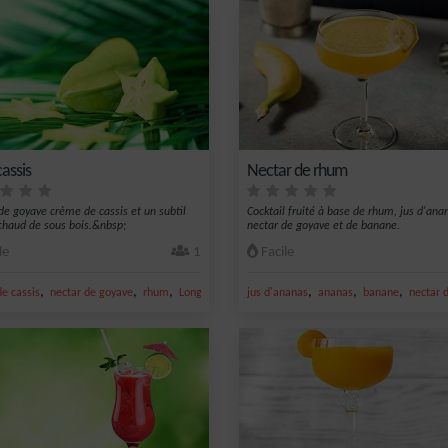
assis
Nectar de rhum
de goyave crème de cassis et un subtil
Cocktail fruité à base de rhum, jus d'ana
haud de sous bois.&nbsp;
nectar de goyave et de banane.
le
1
Facile
,
,
,
,
,
,
e cassis
nectar de goyave
rhum
Long drink
jus d'ananas
ananas
banane
nectar 