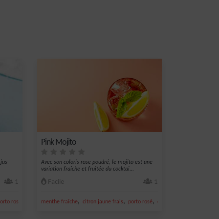
Pink Mojito
 jus
Avec son coloris rose poudré, le mojito est une
variation fraîche et fruitée du cocktai...
1
Facile
1
,
,
,
,
,
orto rosé
jus d'orange sanguine
menthe fraîche
citron jaune frais
porto rosé
cassonade
porto