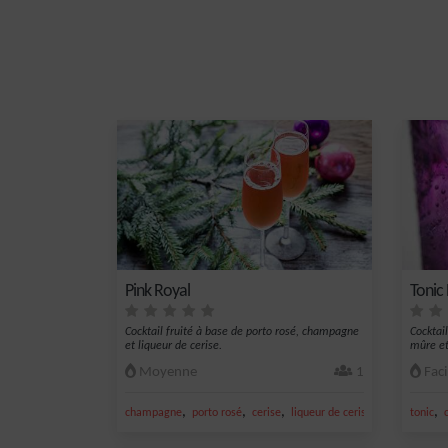
Pink Royal
Tonic 
Cocktail fruité à base de porto rosé, champagne
Cocktail
et liqueur de cerise.
mûre et
Moyenne
1
Faci
,
,
,
,
,
champagne
porto rosé
cerise
liqueur de cerise
porto
tonic