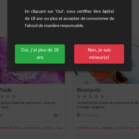
En cliquant sur 'Oui', vous certifiez être âgé(e)
de 18 ans ou plus et acceptez de consommer de
l'alcool de manière responsable.
Les cocktails similaires
Oui, j'ai plus de 18
Non, je suis
ans
mineur(e)
Purple
Blood porto
 fruité à base de porto rosé, sirop de
Cocktail fruité à base de porto rosé et de
 tonic.
d'orange sanguine.
le
1
Moyenne
,
,
,
,
,
,
crème de mûre
porto rosé
mûre
sirop de mûre
sirop de canne
orange
jus d'orange
p