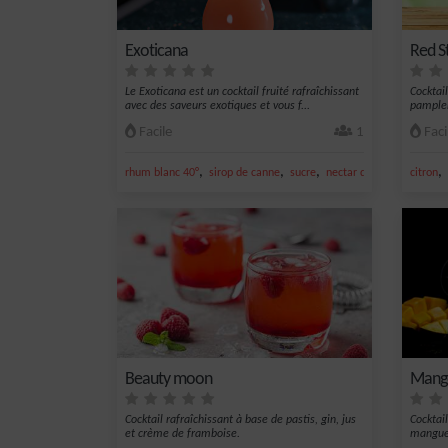
Exoticana
Red S
Le Exoticana est un cocktail fruité rafraîchissant
Cocktai
avec des saveurs exotiques et vous f...
pamplem
goyave.
Facile
1
Faci
,
,
,
,
,
rhum blanc 40°
sirop de canne
sucre
nectar de goyave
citron
rhum
Beauty moon
Mango
Cocktail rafraîchissant à base de pastis, gin, jus
Cocktai
et crème de framboise.
mangue 