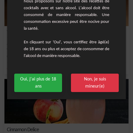
Nous proposons sur notre site des recettes de
cocktails avec et sans alcool. L'alcool doit être
consommé de manière responsable. Une
consommation excessive peut être nocive pour
la santé.
Wine Caïpi
En cliquant sur 'Oui', vous certifiez être âgé(e)
Cocktail fruité à base de vin blanc moelleux, crème de framboise, gingembre et
de 18 ans ou plus et acceptez de consommer de
citron f...
l'alcool de manière responsable.
Facile
1
,
,
,
,
citron
citron vert frais
gingembre
framboise
vin blanc
Oui, j'ai plus de 18
Non, je suis
ans
mineur(e)
Cinnamon Delice