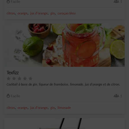
Facile
1
,
,
,
,
citron
orange
jus d'orange
gin
curaçao bleu
Texfizz
Cocktail à base de gin, liqueur de framboise, limonade, jus d'orange et de citron.
Facile
1
,
,
,
,
citron
orange
jus d'orange
gin
limonade