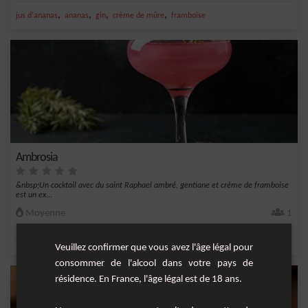
,
,
,
,
jus d'ananas
ananas
gin
crème de mûre
framboise
Ambrosia
&nbsp;Un cocktail avec du saint Raphael ambré, gentiane et crème de framboise
est un ex...
Moyenne
1
,
,
,
,
tonic
gentiane
framboise
saint raphael ambré
creme de framboise
Veuillez confirmer que vous avez l'âge légal pour
consommer de l'alcool dans votre pays de
résidence. En France, l'âge légal est de 18 ans.