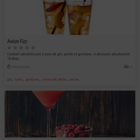
Avèze Fizz
Cocktail rafraîchissant à base de gin, pêche et gentiane. A découvrir absolument
!&nbsp;
Moyenne
1
,
,
,
,
gin
tonic
gentiane
crème de pêche
peche