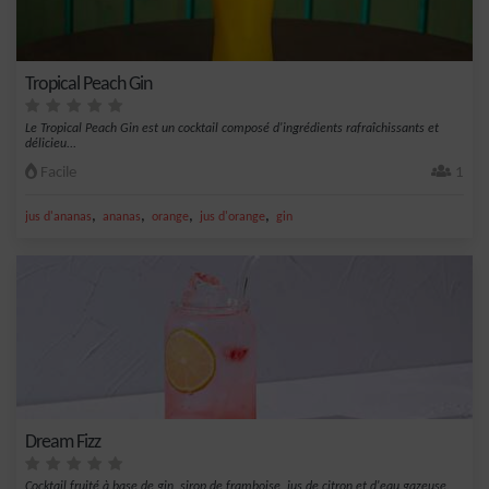
Tropical Peach Gin
Le Tropical Peach Gin est un cocktail composé d'ingrédients rafraîchissants et
délicieu...
Facile
1
,
,
,
,
jus d'ananas
ananas
orange
jus d'orange
gin
Dream Fizz
Cocktail fruité à base de gin, sirop de framboise, jus de citron et d'eau gazeuse.