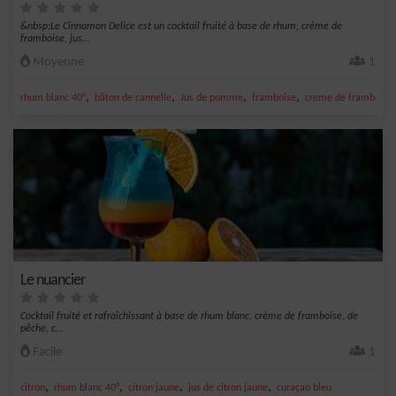
&nbsp;Le Cinnamon Delice est un cocktail fruité à base de rhum, crème de
framboise, jus...
Moyenne
1
,
,
,
,
rhum blanc 40°
bâton de cannelle
Jus de pomme
framboise
creme de framboise
Le nuancier
Cocktail fruité et rafraîchissant à base de rhum blanc, crème de framboise, de
pêche, c...
Facile
1
,
,
,
,
citron
rhum blanc 40°
citron jaune
jus de citron jaune
curaçao bleu