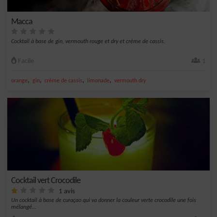
Macca
Cocktail à base de gin, vermouth rouge et dry et crème de cassis.
Facile
1
,
,
,
,
orange
gin
crème de cassis
limonade
vermouth dry
Cocktail vert Crocodile
1 avis
Un cocktail à base de curaçao qui va donner la couleur verte crocodile une fois
mélangé...