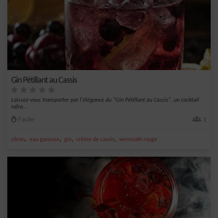
Gin Pétillant au Cassis
Laissez-vous transporter par l'élégance du "Gin Pétillant au Cassis", un cocktail
rafra...
Facile
1
,
,
,
,
citron
eau gazeuse
gin
crème de cassis
vermouth rouge