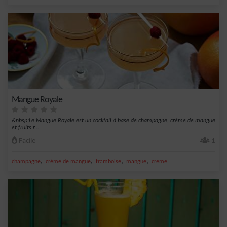
Mangue Royale
&nbsp;Le Mangue Royale est un cocktail à base de champagne, crème de mangue
et fruits r...
Facile
1
,
,
,
,
champagne
crème de mangue
framboise
mangue
creme