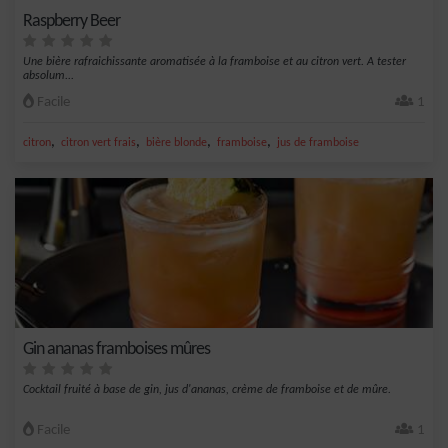
Raspberry Beer
Une bière rafraichissante aromatisée à la framboise et au citron vert. A tester
absolum...
Facile
1
,
,
,
,
citron
citron vert frais
bière blonde
framboise
jus de framboise
Gin ananas framboises mûres
Cocktail fruité à base de gin, jus d'ananas, crème de framboise et de mûre.
Facile
1