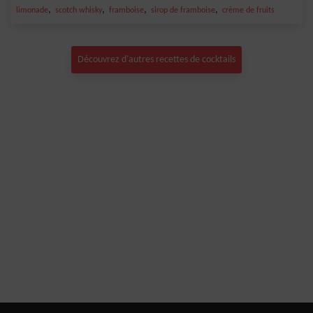
,
,
,
,
limonade
scotch whisky
framboise
sirop de framboise
crème de fruits
Découvrez d'autres recettes de cocktails