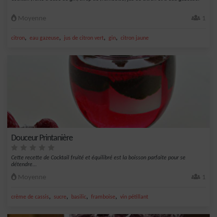
Moyenne
1
,
,
,
,
citron
eau gazeuse
jus de citron vert
gin
citron jaune
Douceur Printanière
Cette recette de Cocktail fruité et équilibré est la boisson parfaite pour se
détendre...
Moyenne
1
,
,
,
,
crème de cassis
sucre
basilic
framboise
vin pétillant