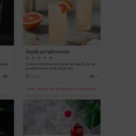
Tequila pamplemousse
élange
Cocktail rafraîchissant à base de tequila, jus de
 !
pamplemousse et de citron vert.
1
Facile
1
,
,
,
,
citron
tequila
jus de citron vert
citron jaune
jus de pamplemousse