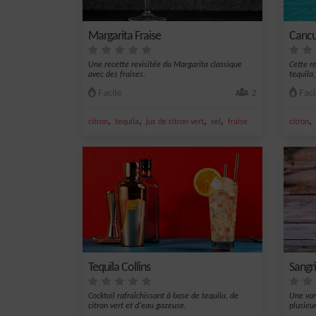
Margarita Fraise
Canc
Une recette revisitée du Margarita classique
Cette r
avec des fraises.
tequila
Facile
2
Faci
,
,
,
,
,
citron
tequila
jus de citron vert
sel
fraise
citron
Tequila Collins
Sangri
Cocktail rafraîchissant à base de tequila, de
Une vari
citron vert et d'eau gazeuse.
plusieur