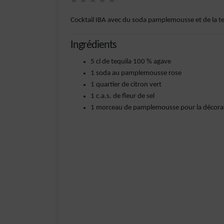
Cocktail IBA avec du soda pamplemousse et de la te
Ingrédients
5 cl de tequila 100 % agave
1 soda au pamplemousse rose
1 quartier de citron vert
1 c.a.s. de fleur de sel
1 morceau de pamplemousse pour la décora