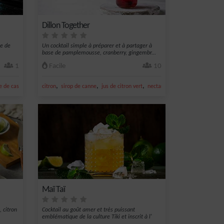
Dillon Together
me de
Un cocktail simple à préparer et à partager à
base de pamplemousse, cranberry, gingembr...
1
Facile
10
,
,
,
,
,
 de cassis
sucre
citron
sirop de canne
jus de citron vert
nectar de cranberry
ginger al
Maï Taï
, citron
Cocktail au goût amer et très puissant
emblématique de la culture Tiki et inscrit à l'