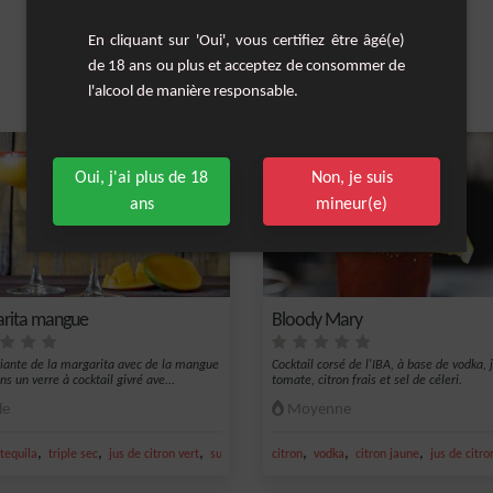
En cliquant sur 'Oui', vous certifiez être âgé(e)
de 18 ans ou plus et acceptez de consommer de
l'alcool de manière responsable.
Les cocktails similaires
Oui, j'ai plus de 18
Non, je suis
ans
mineur(e)
rita mangue
Bloody Mary
iante de la margarita avec de la mangue
Cocktail corsé de l'IBA, à base de vodka, 
ns un verre à cocktail givré ave...
tomate, citron frais et sel de céleri.
le
Moyenne
,
,
,
,
,
,
tequila
triple sec
jus de citron vert
sucre
citron
vodka
citron jaune
jus de citro