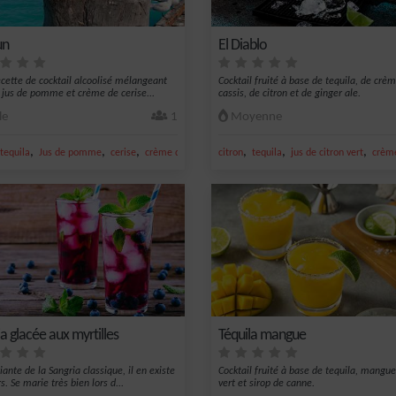
un
El Diablo
ecette de cocktail alcoolisé mélangeant
Cocktail fruité à base de tequila, de crè
, jus de pomme et crème de cerise...
cassis, de citron et de ginger ale.
le
1
Moyenne
,
,
,
,
,
,
tequila
Jus de pomme
cerise
crème de cerise
citron
tequila
jus de citron vert
crème
a glacée aux myrtilles
Téquila mangue
ante de la Sangria classique, il en existe
Cocktail fruité à base de tequila, mangue
s. Se marie très bien lors d...
vert et sirop de canne.