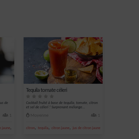
Tequila tomate céleri
jus de
Cocktail fruité à base de tequila, tomate, citron
et sel de céleri ! Surprenant mélange...
1
Moyenne
1
,
,
,
,
,
n jaune
sel
citron
tequila
citron jaune
jus de citron jaune
sel