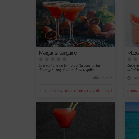
Margarita sanguine
Mezca
Une variante de la margarita avec du jus
Envie d
d'oranges sanguines et de la tequila
rafraîc
bo...
1 verre
Faci
,
,
,
,
,
citron
tequila
jus de citron vert
vodka
jus d'orange
citron