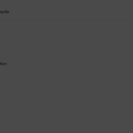
quila
tion