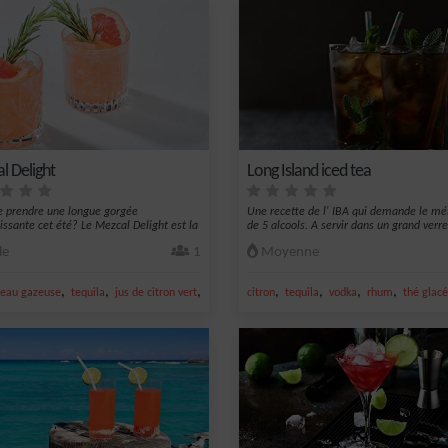
l Delight
Long Island iced tea
e prendre une longue gorgée
Une recette de l' IBA qui demande le m
hissante cet été? Le Mezcal Delight est la
de 5 alcools. A servir dans un grand verre
le
1
Moyenne
,
,
,
,
,
,
,
eau gazeuse
tequila
jus de citron vert
sirop d'agave
citron
tequila
vodka
rhum
thé glacé