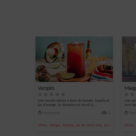
Vampiro
Marga
Une recette épicée à base de tomate, tequila et
Une var
jus d'orange. Le Vampiro est inscrit à...
servi da
Moyenne
1
Faci
,
,
,
,
,
citron
orange
tequila
jus de citron vert
jus d'orange
citron