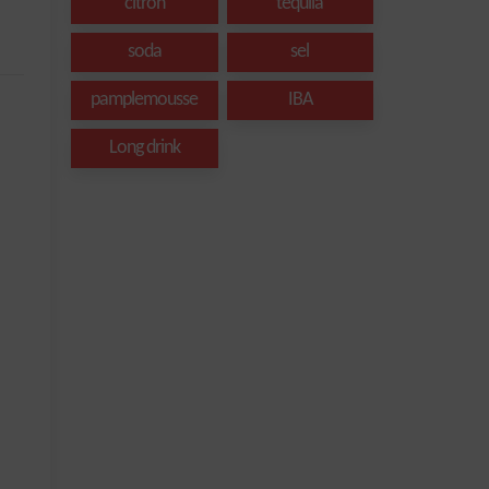
citron
tequila
soda
sel
pamplemousse
IBA
Long drink