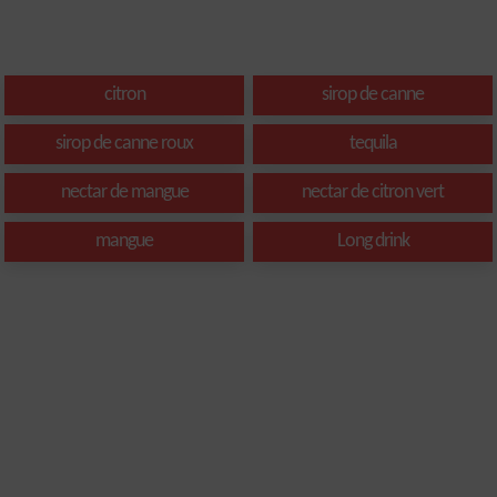
citron
sirop de canne
sirop de canne roux
tequila
nectar de mangue
nectar de citron vert
mangue
Long drink