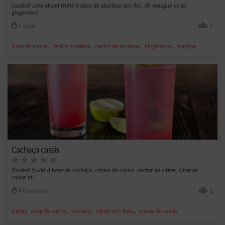
Cocktail sans alcool fruité à base de planteur des îles, de mangue et de
gingembre.
Facile
1
,
,
,
,
sirop de canne
nectar planteur
nectar de mangue
gingembre
mangue
Cachaça cassis
Cocktail fruité à base de cachaça, crème de cassis, nectar de citron, sirop de
canne et...
Moyenne
1
,
,
,
,
citron
sirop de canne
cachaça
citron vert frais
crème de cassis