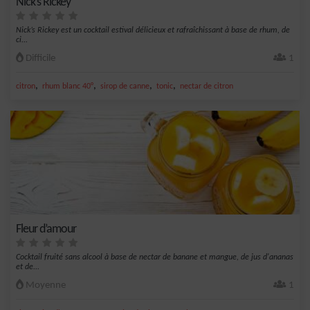
Nick’s Rickey
Nick’s Rickey est un cocktail estival délicieux et rafraîchissant à base de rhum, de
ci...
Difficile
1
,
,
,
,
citron
rhum blanc 40°
sirop de canne
tonic
nectar de citron
Fleur d’amour
Cocktail fruité sans alcool à base de nectar de banane et mangue, de jus d'ananas
et de...
Moyenne
1