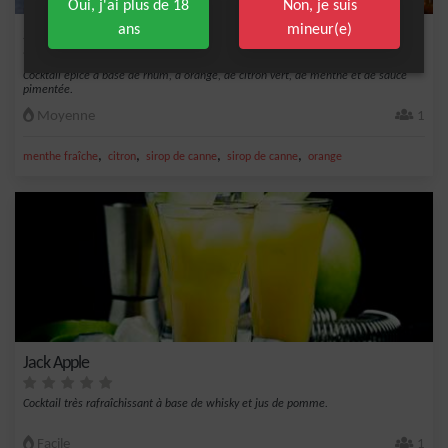
Oui, j'ai plus de 18
Non, je suis
ans
mineur(e)
Spicy Treat
Cocktail épicé à base de rhum, d'orange, de citron vert, de menthe et de sauce
pimentée.
Moyenne
1
,
,
,
,
menthe fraîche
citron
sirop de canne
sirop de canne
orange
Jack Apple
Cocktail très rafraîchissant à base de whisky et jus de pomme.
Facile
1