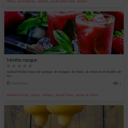
,
,
,
,
citron
jus d'ananas
ananas
jus de citron vert
banane
Menthe mangue
Cocktail fruité à base de cachaça, de mangue, de fraise, de citron et de feuilles de
me...
Moyenne
1
,
,
,
,
menthe fraîche
citron
cachaça
jus de fraise
nectar de citron