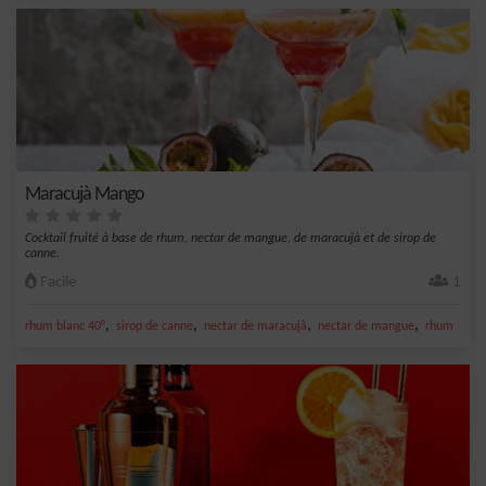
Maracujà Mango
Cocktail fruité à base de rhum, nectar de mangue, de maracujà et de sirop de
canne.
Facile
1
,
,
,
,
rhum blanc 40°
sirop de canne
nectar de maracujà
nectar de mangue
rhum