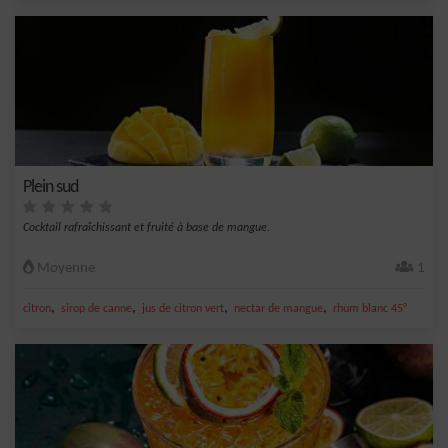
Plein sud
Cocktail rafraîchissant et fruité à base de mangue.
Moyenne
1
,
,
,
,
citron
sirop de canne
jus de citron vert
nectar de mangue
rhum blanc 45°