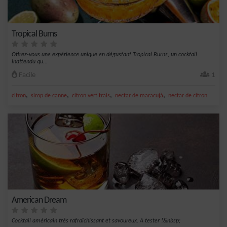
Tropical Burns
Offrez-vous une expérience unique en dégustant Tropical Burns, un cocktail
inattendu qu...
Facile
1
,
,
,
,
citron
sirop de canne
citron vert frais
nectar de maracujà
nectar de citron
American Dream
Cocktail américain très rafraîchissant et savoureux. A tester !&nbsp;