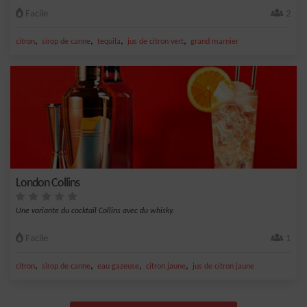
Facile
2
,
,
,
,
citron
sirop de canne
tequila
jus de citron vert
grand marnier
London Collins
Une variante du cocktail Collins avec du whisky.
Facile
1
,
,
,
,
citron
sirop de canne
eau gazeuse
citron jaune
jus de citron jaune