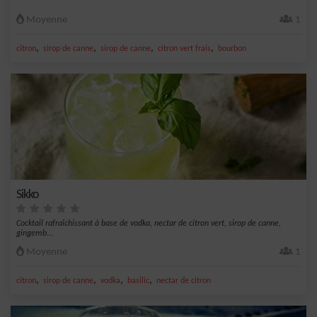
Moyenne
1
,
,
,
,
citron
sirop de canne
sirop de canne
citron vert frais
bourbon
Sikko
Cocktail rafraîchissant à base de vodka, nectar de citron vert, sirop de canne,
gingemb...
Moyenne
1
,
,
,
,
citron
sirop de canne
vodka
basilic
nectar de citron