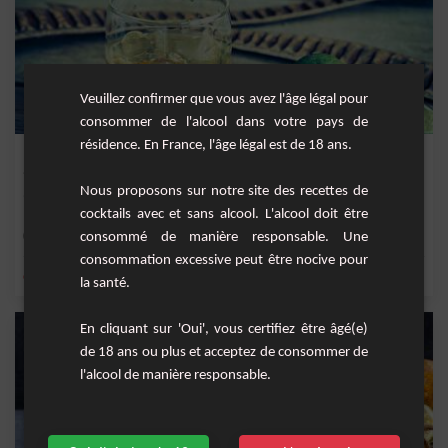
Veuillez confirmer que vous avez l'âge légal pour
consommer de l'alcool dans votre pays de
résidence. En France, l'âge légal est de 18 ans.
Rhum citron
Nous proposons sur notre site des recettes de
Un cocktail à mi-chemin entre le daïquiri et le ti' punch
cocktails avec et sans alcool. L'alcool doit être
Facile
consommé de manière responsable. Une
1
consommation excessive peut être nocive pour
,
,
,
,
citron
rhum blanc 40°
sirop de canne
nectar de citron
rhum
la santé.
En cliquant sur 'Oui', vous certifiez être âgé(e)
de 18 ans ou plus et acceptez de consommer de
l'alcool de manière responsable.