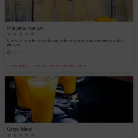
Margarita mangue
Une variante de la margarita avec de la mangue servi dans un verre à cocktail
givré ave...
Facile
,
,
,
,
citron
tequila
triple sec
jus de citron vert
sucre
Ginger Island