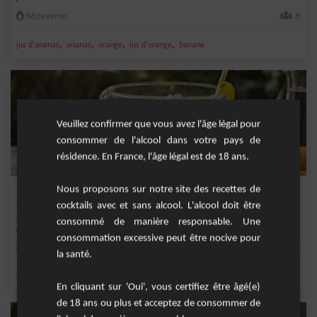
Moyenne
6
,
,
,
,
jus d'ananas
ananas
orange
jus d'orange
banane
Veuillez confirmer que vous avez l'âge légal pour
consommer de l'alcool dans votre pays de
résidence. En France, l'âge légal est de 18 ans.
Nous proposons sur notre site des recettes de
Punch pour les enfants
cocktails avec et sans alcool. L'alcool doit être
&nbsp;Le punch pour enfants est une boisson festive et colorée, idéale pour les
consommé de manière responsable. Une
anniver...
consommation excessive peut être nocive pour
Facile
10
la santé.
,
,
,
,
citron
jus d'ananas
ananas
orange
jus d'orange
En cliquant sur 'Oui', vous certifiez être âgé(e)
de 18 ans ou plus et acceptez de consommer de