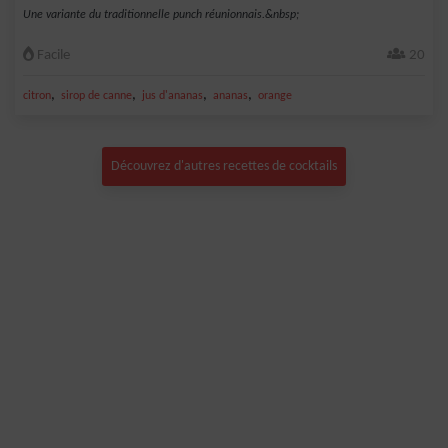
Une variante du traditionnelle punch réunionnais.&nbsp;
Facile
20
,
,
,
,
citron
sirop de canne
jus d'ananas
ananas
orange
Découvrez d'autres recettes de cocktails