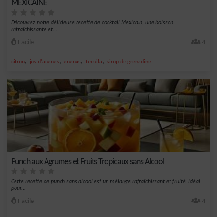
MEXICAINE
Découvrez notre délicieuse recette de cocktail Mexicain, une boisson
rafraîchissante et...
Facile
4
,
,
,
,
citron
jus d'ananas
ananas
tequila
sirop de grenadine
Punch aux Agrumes et Fruits Tropicaux sans Alcool
Cette recette de punch sans alcool est un mélange rafraîchissant et fruité, idéal
pour...
Facile
4