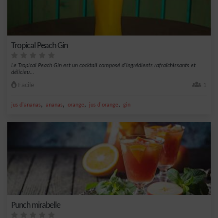
Tropical Peach Gin
Le Tropical Peach Gin est un cocktail composé d'ingrédients rafraîchissants et
délicieu...
Facile
1
,
,
,
,
jus d'ananas
ananas
orange
jus d'orange
gin
Punch mirabelle