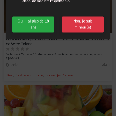
l'alcool de manière responsable.
Oui, j'ai plus de 18
Non, je suis
ans
mineur(e)
Pétillant Exotique à la Grenadine : La Recette Idéale pour la Fête
de Votre Enfant !
Le Pétillant Exotique à la Grenadine est une boisson sans alcool conçue pour
égayer les...
Facile
1
,
,
,
,
citron
jus d'ananas
ananas
orange
jus d'orange