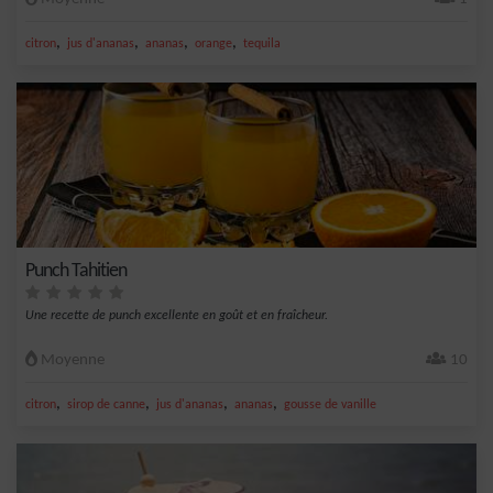
,
,
,
,
citron
jus d'ananas
ananas
orange
tequila
Punch Tahitien
Une recette de punch excellente en goût et en fraîcheur.
Moyenne
10
,
,
,
,
citron
sirop de canne
jus d'ananas
ananas
gousse de vanille