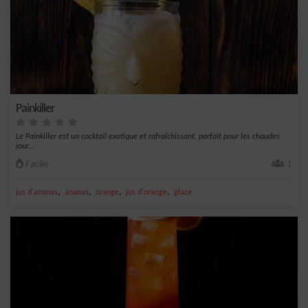
Painkiller
Le Painkiller est un cocktail exotique et rafraîchissant, parfait pour les chaudes
jour...
Facile
1
,
,
,
,
jus d'ananas
ananas
orange
jus d'orange
glace