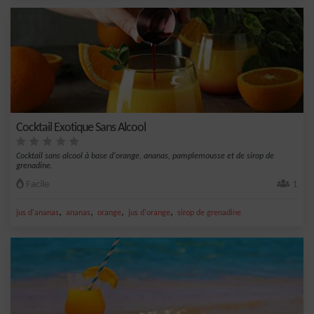
Cocktail Exotique Sans Alcool
Cocktail sans alcool à base d'orange, ananas, pamplemousse et de sirop de
grenadine.
Facile
1
,
,
,
,
jus d'ananas
ananas
orange
jus d'orange
sirop de grenadine