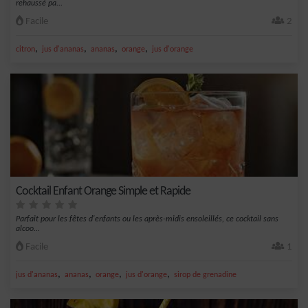
rehaussé pa...
Facile
2
,
,
,
,
citron
jus d'ananas
ananas
orange
jus d'orange
Cocktail Enfant Orange Simple et Rapide
Parfait pour les fêtes d'enfants ou les après-midis ensoleillés, ce cocktail sans
alcoo...
Facile
1
,
,
,
,
jus d'ananas
ananas
orange
jus d'orange
sirop de grenadine